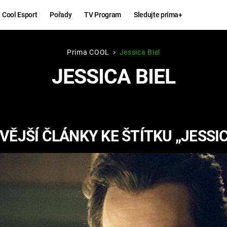
Cool Esport
Pořady
TV Program
Sledujte prima+
Prima COOL
Jessica Biel
Hry
Zábava
JESSICA BIEL
MAFIA
ZÁBAVN
GALERI
GTA 6
NEJLEP
ĚJŠÍ ČLÁNKY KE ŠTÍTKU „JESSIC
KINGDOM
KOMEDI
COME:
DELIVERANCE
CHUCK
NORRIS
ESPORT
DEADP