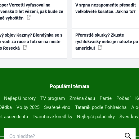
per Vercetti vyfasoval na
V srpnu nezapomeňte přesadit
vensku 5 let vězení, pak bude ze
velkokvěté kosatce. Jak na to?
mě vyhoštěn
vý objev Kazmy? Blondýnka se s
Přerostlé okurky? Zkuste
 vodí za ruce a fotí se na místě
rychlokvašky nebo je naložte po
ko Rosecká
americku!
Populární témata
Nejlepší horory
TV program
Změna času
Partie
Počasí
K
Dědka
Volby 2025
Svařené víno
Tatarák podle Pohlreicha
Alo
t ascendentu
Tvarohové knedlíky
Nejlepší palačinky
Švestkov