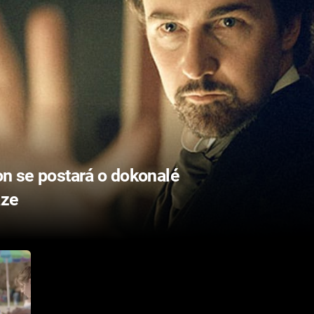
on se postará o dokonalé
aze