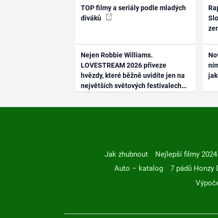
TOP filmy a seriály podle mladých
Rap
diváků
Slo
ze
Nejen Robbie Williams.
No
LOVESTREAM 2026 přiveze
ním
hvězdy, které běžně uvidíte jen na
ja
největších světových festivalech
Jak zhubnout
Nejlepší filmy 2024
Auto – katalog
7 pádů Honzy 
Výpoče