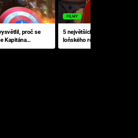
FILMY
ysvětlil, proč se
5 největších propadáků
le Kapitána
loňského roku: Disney na
jediné katastrofě prodělal 200
milionů dolarů