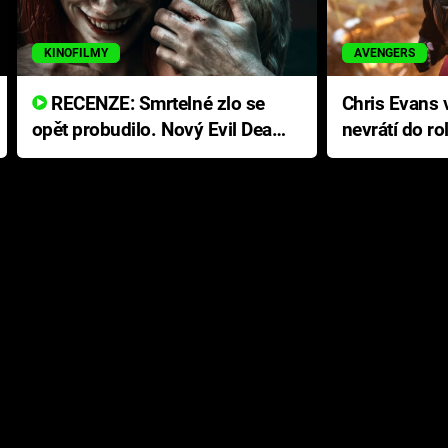
KINOFILMY
AVENGERS
RECENZE: Smrtelné zlo se
Chris Evans v
opět probudilo. Nový Evil Dead
nevrátí do ro
přichází s neodolatelnou
Ameriky
hororovou nabídkou