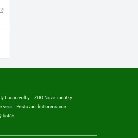
dy budou volby
ZOO Nové začátky
e vera
Pěstování lichořeřišnice
ý koláč