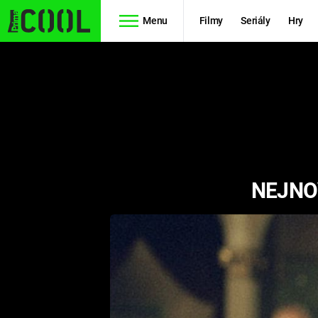
Menu
Filmy
Seriály
Hry
Seriály
Filmy
SIMPSONOVI
STAR WARS
HVĚZDNÁ
AVENGERS
BRÁNA
NEJNOV
RYCHLE A
TEORIE
ZBĚSILE 10
VELKÉHO
PREDÁTOR
TŘESKU
FUTURAMA