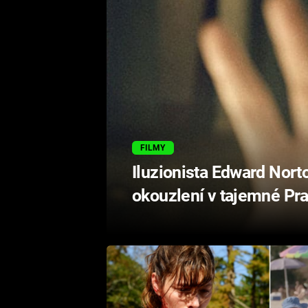
FILMY
Iluzionista Edward Nort
okouzlení v tajemné Pr