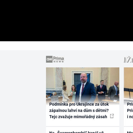
Podmínka pro Ukrajince za útok
Pri
zápalnou lahví na dům s dětmi?
Pri
Tejc zvažuje mimořádný zásah
i n