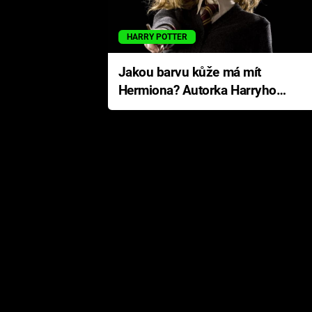
HARRY POTTER
Jakou barvu kůže má mít
Hermiona? Autorka Harryho
Pottera přišla s ráznou
odpovědí