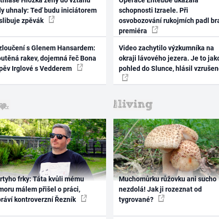
thiase Hložka ženy do vztahu
Operace Entebbe ukázala
dy uhnaly: Teď budu iniciátorem
schopnosti Izraele. Při
 slibuje zpěvák
osvobozování rukojmích padl br
premiéra
zloučení s Glenem Hansardem:
Video zachytilo výzkumníka na
outěná rakev, dojemná řeč Bona
okraji lávového jezera. Je to jak
zpěv Irglové s Vedderem
pohled do Slunce, hlásil vzruše
rtyho frky: Táta kvůli mému
Muchomůrku růžovku ani sucho
oru málem přišel o práci,
nezdolá! Jak ji rozeznat od
práví kontroverzní Řezník
tygrované?