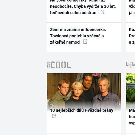
Na „Švarcenberský“ kanál už
Ma
neodbočíte. Chyba vydržela 30 let,
vž
teď ceduli celou odstraní
já,
Zemřela známá influencerka.
Ro
Towleová podlehla vzácné a
Pr
zákeřné nemoci
a 
10 nejlepších dílů Hvězdné brány
Ma
hum
vy