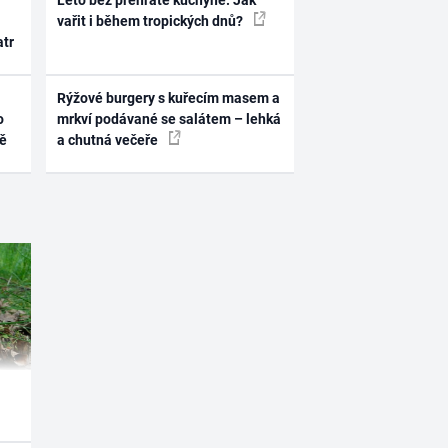
Léto bez přehřáté kuchyně. Jak
vařit i během tropických dnů?
atr
Rýžové burgery s kuřecím masem a
o
mrkví podávané se salátem – lehká
ně
a chutná večeře