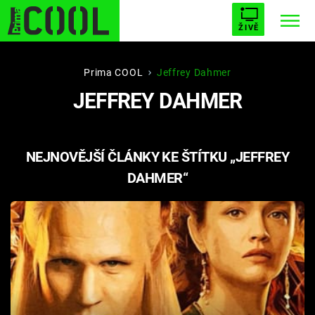
ŽIVĚ
STARHOUSE
BUFFY, PŘEMOŽITELKA UPÍRŮ
Trendy:
Prima COOL
Jeffrey Dahmer
JEFFREY DAHMER
ESCAPE
PLNEJ KOTEL
AVENGERS 5
NEJNOVĚJŠÍ ČLÁNKY KE ŠTÍTKU „JEFFREY
DAHMER“
Témata
Filmy
Seriály
Hry