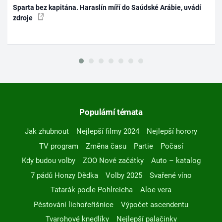
Sparta bez kapitána. Haraslín míří do Saúdské Arábie, uvádí
zdroje
Populární témata
Jak zhubnout
Nejlepší filmy 2024
Nejlepší horory
TV program
Změna času
Partie
Počasí
Kdy budou volby
ZOO Nové začátky
Auto – katalog
7 pádů Honzy Dědka
Volby 2025
Svařené víno
Tatarák podle Pohlreicha
Aloe vera
Pěstování lichořeřišnice
Výpočet ascendentu
Tvarohové knedlíky
Nejlepší palačinky