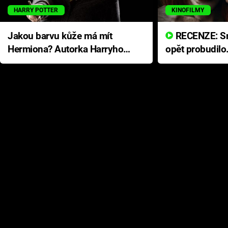
HARRY POTTER
KINOFILMY
Jakou barvu kůže má mít
RECENZE: Smrtelné zlo se
Hermiona? Autorka Harryho
opět probudilo
Pottera přišla s ráznou
přichází s neo
odpovědí
hororovou nab