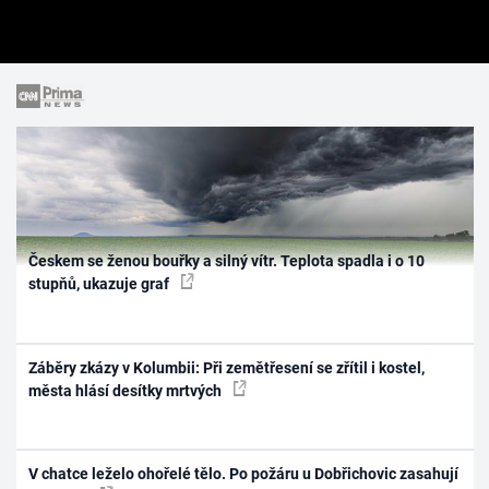
Českem se ženou bouřky a silný vítr. Teplota spadla i o 10
stupňů, ukazuje graf
Záběry zkázy v Kolumbii: Při zemětřesení se zřítil i kostel,
města hlásí desítky mrtvých
V chatce leželo ohořelé tělo. Po požáru u Dobřichovic zasahují