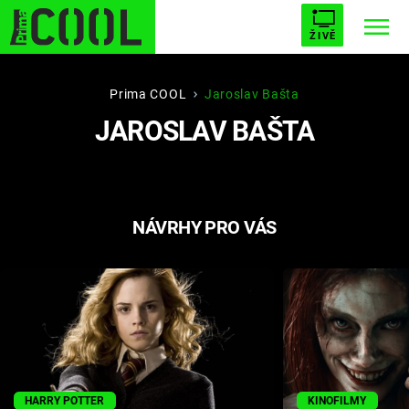
ŽIVĚ
STARHOUSE
BUFFY, PŘEMOŽITELKA UPÍRŮ
Trendy:
Prima COOL
Jaroslav Bašta
JAROSLAV BAŠTA
ESCAPE
PLNEJ KOTEL
AVENGERS 5
NÁVRHY PRO VÁS
Témata
Filmy
Seriály
Hry
HARRY POTTER
KINOFILMY