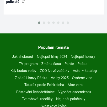
policisté
Populární témata
Jak zhubnout
Nejlepší filmy 2024
Nejlepší horory
TV program
Změna času
Partie
Počasí
Kdy budou volby
ZOO Nové začátky
Auto – katalog
7 pádů Honzy Dědka
Volby 2025
Svařené víno
Tatarák podle Pohlreicha
Aloe vera
Pěstování lichořeřišnice
Výpočet ascendentu
Tvarohové knedlíky
Nejlepší palačinky
Švestkový koláč