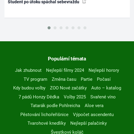
Student po útoku spáchal sebevraždu
Populární témata
Jak zhubnout
Nejlepší filmy 2024
Nejlepší horory
TV program
Změna času
Partie
Počasí
Kdy budou volby
ZOO Nové začátky
Auto – katalog
7 pádů Honzy Dědka
Volby 2025
Svařené víno
Tatarák podle Pohlreicha
Aloe vera
Pěstování lichořeřišnice
Výpočet ascendentu
Tvarohové knedlíky
Nejlepší palačinky
Švestkový koláč