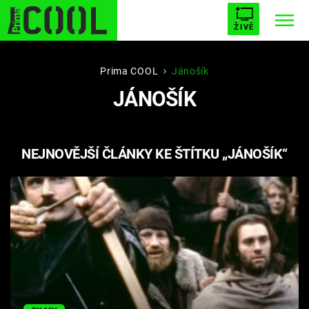
ŽIVĚ
STARHOUSE
BUFFY, PŘEMOŽITELKA UPÍRŮ
Trendy:
Prima COOL
Jánošík
JÁNOŠÍK
ESCAPE
PLNEJ KOTEL
AVENGERS 5
NEJNOVĚJŠÍ ČLÁNKY KE ŠTÍTKU „JÁNOŠÍK“
Témata
Filmy
Seriály
Hry