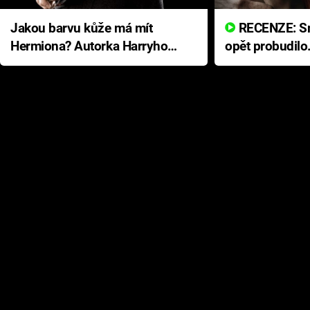
Jakou barvu kůže má mít
RECENZE: Smrtelné zlo se
Hermiona? Autorka Harryho
opět probudilo
Pottera přišla s ráznou
přichází s neo
odpovědí
hororovou nab