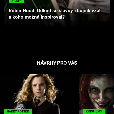
FILMY
Cool Esport
Robin Hood: Odkud se slavný zbojník vzal
a koho možná inspiroval?
Pořady
TV Program
Sledujte prima+
Přihlášení
NÁVRHY PRO VÁS
Sledujte nás
HARRY POTTER
KINOFILMY