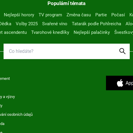
Populární témata
Nejlepší horory
TV program
Změna času
Partie
Počasí
K
Dědka
Volby 2025
Svařené víno
Tatarák podle Pohlreicha
Alo
t ascendentu
Tvarohové knedlíky
Nejlepší palačinky
Švestkov
ement
App
y a výzvy
ty
vání osobních údajů
ěda
ce