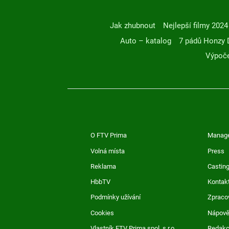
Jak zhubnout
Nejlepší filmy 2024
Auto – katalog
7 pádů Honzy 
Výpoče
O FTV Prima
Manag
Volná místa
Press
Reklama
Casting
HbbTV
Kontak
Podmínky užívání
Zpraco
Cookies
Nápov
Vlastník FTV Prima spol. s r.o.
Redak