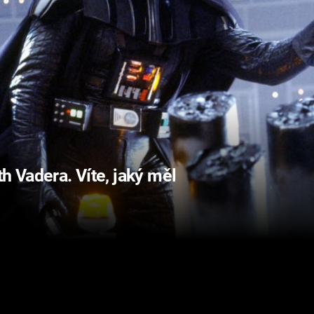
h Vadera. Víte, jaký měl