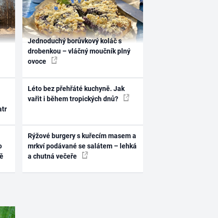
Jednoduchý borůvkový koláč s
drobenkou – vláčný moučník plný
ovoce
Léto bez přehřáté kuchyně. Jak
vařit i během tropických dnů?
atr
Rýžové burgery s kuřecím masem a
o
mrkví podávané se salátem – lehká
ně
a chutná večeře