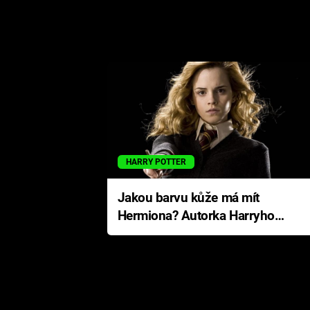
HARRY POTTER
Jakou barvu kůže má mít
Hermiona? Autorka Harryho
Pottera přišla s ráznou
odpovědí