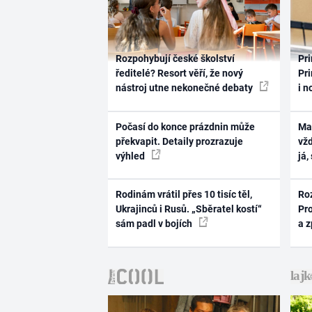
Rozpohybují české školství
Pri
ředitelé? Resort věří, že nový
Pri
nástroj utne nekonečné debaty
i n
Počasí do konce prázdnin může
Ma
překvapit. Detaily prozrazuje
vž
výhled
já,
Rodinám vrátil přes 10 tisíc těl,
Ro
Ukrajinců i Rusů. „Sběratel kostí“
Pr
sám padl v bojích
a 