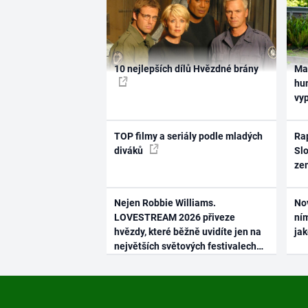
10 nejlepších dílů Hvězdné brány
Ma
hum
vy
TOP filmy a seriály podle mladých
Rap
diváků
Slo
ze
Nejen Robbie Williams.
No
LOVESTREAM 2026 přiveze
ním
hvězdy, které běžně uvidíte jen na
ja
největších světových festivalech