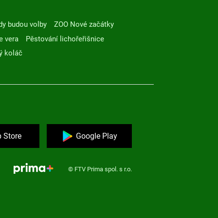
dy budou volby
ZOO Nové začátky
e vera
Pěstování lichořeřišnice
ý koláč
 Store
Google Play
© FTV Prima spol. s r.o.