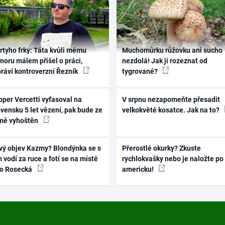
rtyho frky: Táta kvůli mému
Muchomůrku růžovku ani sucho
oru málem přišel o práci,
nezdolá! Jak ji rozeznat od
práví kontroverzní Řezník
tygrované?
per Vercetti vyfasoval na
V srpnu nezapomeňte přesadit
vensku 5 let vězení, pak bude ze
velkokvěté kosatce. Jak na to?
mě vyhoštěn
vý objev Kazmy? Blondýnka se s
Přerostlé okurky? Zkuste
 vodí za ruce a fotí se na místě
rychlokvašky nebo je naložte po
ko Rosecká
americku!