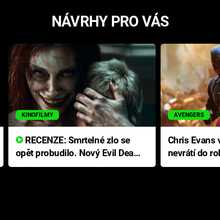
NÁVRHY PRO VÁS
KINOFILMY
AVENGERS
RECENZE: Smrtelné zlo se
Chris Evans v
opět probudilo. Nový Evil Dead
nevrátí do ro
přichází s neodolatelnou
Ameriky
hororovou nabídkou