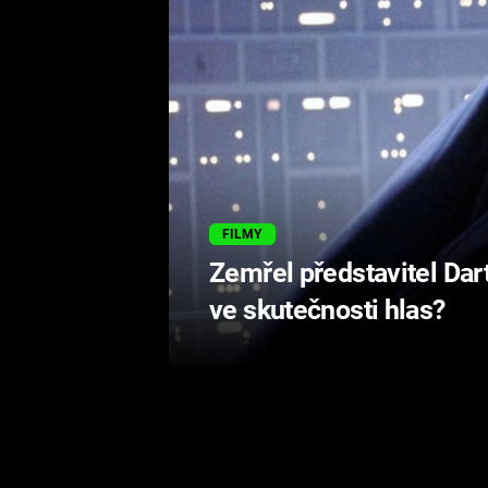
FILMY
Zemřel představitel Dart
ve skutečnosti hlas?