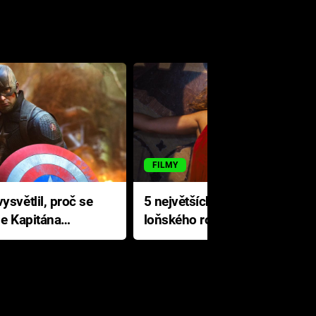
FILMY
ysvětlil, proč se
5 největších propadáků
le Kapitána
loňského roku: Disney na
jediné katastrofě prodělal 200
milionů dolarů