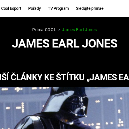
Cool Esport
Pořady
TV Program
Sledujte prima+
Prima COOL
James Earl Jones
Hry
Zábava
JAMES EARL JONES
MAFIA
ZÁBAVN
GALERI
GTA 6
NEJLEP
ŠÍ ČLÁNKY KE ŠTÍTKU „JAMES EA
KINGDOM
KOMEDI
COME:
DELIVERANCE
CHUCK
NORRIS
ESPORT
DEADP