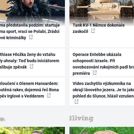
ma představila podzim: startuje
Tank KV-1 Němce dokonale
ma sport, vrací se Polabí, Zrádci
zaskočil
ové kriminálky
thiase Hložka ženy do vztahu
Operace Entebbe ukázala
dy uhnaly: Teď budu iniciátorem
schopnosti Izraele. Při
 slibuje zpěvák
osvobozování rukojmích padl br
premiéra
zloučení s Glenem Hansardem:
Video zachytilo výzkumníka na
outěná rakev, dojemná řeč Bona
okraji lávového jezera. Je to jak
zpěv Irglové s Vedderem
pohled do Slunce, hlásil vzruše