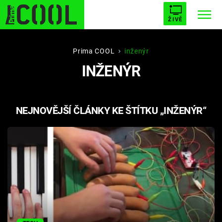
ŽIVĚ
STARHOUSE
BUFFY, PŘEMOŽITELKA UPÍRŮ
Trendy:
Prima COOL
inženýr
INŽENÝR
ESCAPE
PLNEJ KOTEL
AVENGERS 5
NEJNOVĚJŠÍ ČLÁNKY KE ŠTÍTKU „INŽENÝR“
Témata
Filmy
Seriály
Hry