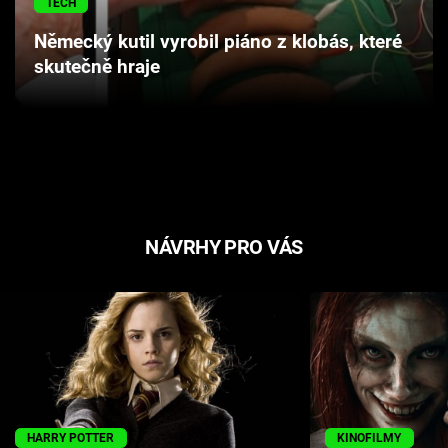
TECH
Cool Esport
Německý kutil vyrobil piáno z klobás, které
skutečně hraje
Pořady
TV Program
Sledujte prima+
Přihlášení
NÁVRHY PRO VÁS
Sledujte nás
HARRY POTTER
KINOFILMY