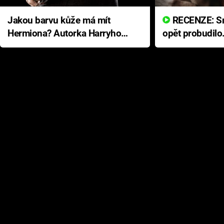
Jakou barvu kůže má mít
RECENZE: Smrtelné zlo se
Hermiona? Autorka Harryho
opět probudilo
Pottera přišla s ráznou
přichází s neo
odpovědí
hororovou nab