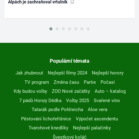
Alpách je zachraňoval vrtulník
Populární témata
Jak zhubnout
Nejlepší filmy 2024
Nejlepší horory
TV program
Změna času
Partie
Počasí
Kdy budou volby
ZOO Nové začátky
Auto – katalog
7 pádů Honzy Dědka
Volby 2025
Svařené víno
Tatarák podle Pohlreicha
Aloe vera
Pěstování lichořeřišnice
Výpočet ascendentu
Tvarohové knedlíky
Nejlepší palačinky
Švestkový koláč