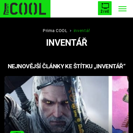
ŽIVĚ
STARHOUSE
BUFFY, PŘEMOŽITELKA UPÍRŮ
Trendy:
Prima COOL
inventář
INVENTÁŘ
ESCAPE
PLNEJ KOTEL
AVENGERS 5
NEJNOVĚJŠÍ ČLÁNKY KE ŠTÍTKU „INVENTÁŘ“
Témata
Filmy
Seriály
Hry