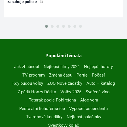
zasahuje policie
Populární témata
Jak zhubnout
Nejlepší filmy 2024
Nejlepší horory
TV program
Změna času
Partie
Počasí
Kdy budou volby
ZOO Nové začátky
Auto – katalog
7 pádů Honzy Dědka
Volby 2025
Svařené víno
Tatarák podle Pohlreicha
Aloe vera
Pěstování lichořeřišnice
Výpočet ascendentu
Tvarohové knedlíky
Nejlepší palačinky
Švestkový koláč