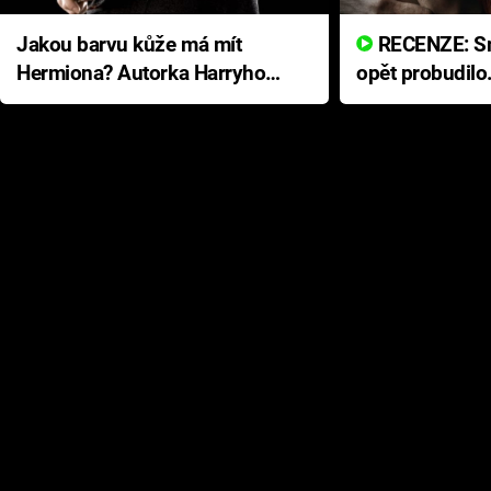
Jakou barvu kůže má mít
RECENZE: Smrtelné zlo se
Hermiona? Autorka Harryho
opět probudilo
Pottera přišla s ráznou
přichází s neo
odpovědí
hororovou nab