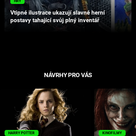
HRY
Cool Esport
Vtipné ilustrace ukazují slavné herní
postavy tahající svůj plný inventář
Pořady
TV Program
Sledujte prima+
Přihlášení
NÁVRHY PRO VÁS
Sledujte nás
HARRY POTTER
KINOFILMY