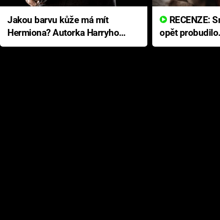
Jakou barvu kůže má mít
RECENZE: Smrtelné zlo se
Hermiona? Autorka Harryho
opět probudilo
Pottera přišla s ráznou
přichází s neo
odpovědí
hororovou nab