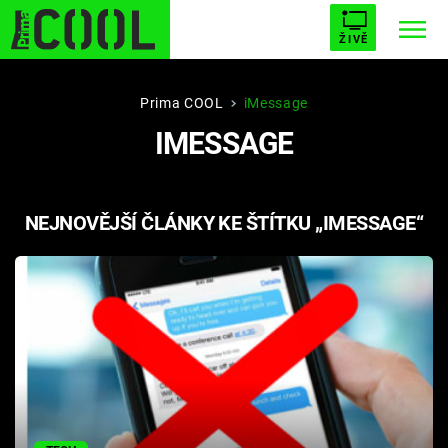
ŽIVĚ
STARHOUSE
BUFFY, PŘEMOŽITELKA UPÍRŮ
Trendy:
Prima COOL
iMessage
IMESSAGE
ESCAPE
PLNEJ KOTEL
AVENGERS 5
NEJNOVĚJŠÍ ČLÁNKY KE ŠTÍTKU „IMESSAGE“
Témata
Filmy
Seriály
Hry