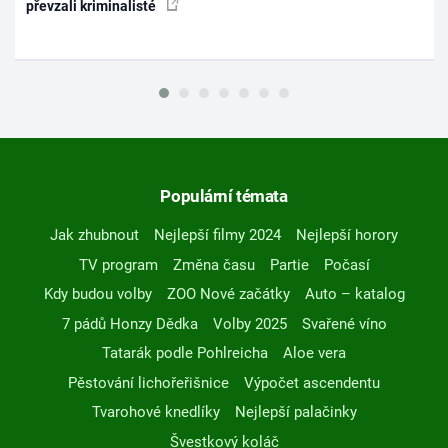
převzali kriminalisté
Populární témata
Jak zhubnout
Nejlepší filmy 2024
Nejlepší horory
TV program
Změna času
Partie
Počasí
Kdy budou volby
ZOO Nové začátky
Auto – katalog
7 pádů Honzy Dědka
Volby 2025
Svařené víno
Tatarák podle Pohlreicha
Aloe vera
Pěstování lichořeřišnice
Výpočet ascendentu
Tvarohové knedlíky
Nejlepší palačinky
Švestkový koláč