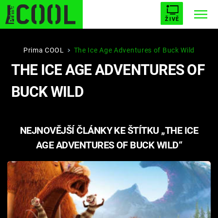
ŽIVĚ
STARHOUSE
BUFFY, PŘEMOŽITELKA UPÍRŮ
Trendy:
Prima COOL
The Ice Age Adventures of Buck Wild
THE ICE AGE ADVENTURES OF
ESCAPE
PLNEJ KOTEL
AVENGERS 5
BUCK WILD
NEJNOVĚJŠÍ ČLÁNKY KE ŠTÍTKU „THE ICE
Témata
AGE ADVENTURES OF BUCK WILD“
Filmy
Seriály
Hry