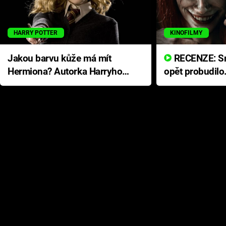
HARRY POTTER
KINOFILMY
Jakou barvu kůže má mít
RECENZE: Smrtelné zlo se
Hermiona? Autorka Harryho
opět probudilo
Pottera přišla s ráznou
přichází s neo
odpovědí
hororovou nab