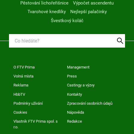
Pěstování lichořeřišnice
Výpočet ascendentu
Tvarohové knedlíky
Nejlepší palačinky
Švestkový koláč
O FTV Prima
Management
Volná místa
Press
Reklama
Castingy a výzvy
HbbTV
Kontakty
Podmínky užívání
Zpracování osobních údajů
Cookies
Nápověda
Vlastník FTV Prima spol. s
Redakce
r.o.