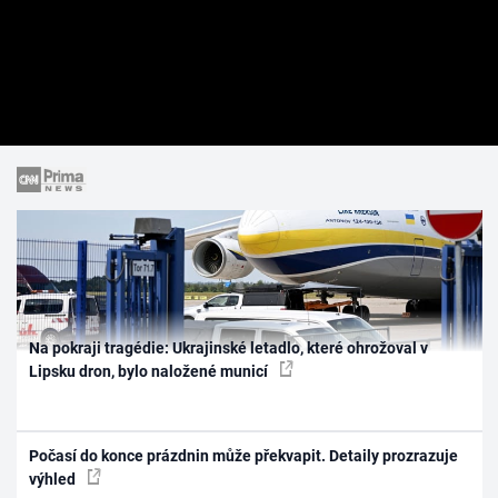
Na pokraji tragédie: Ukrajinské letadlo, které ohrožoval v
Lipsku dron, bylo naložené municí
Počasí do konce prázdnin může překvapit. Detaily prozrazuje
výhled