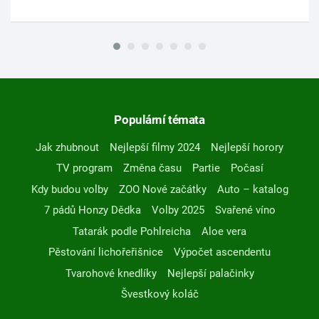
Populární témata
Jak zhubnout
Nejlepší filmy 2024
Nejlepší horory
TV program
Změna času
Partie
Počasí
Kdy budou volby
ZOO Nové začátky
Auto – katalog
7 pádů Honzy Dědka
Volby 2025
Svařené víno
Tatarák podle Pohlreicha
Aloe vera
Pěstování lichořeřišnice
Výpočet ascendentu
Tvarohové knedlíky
Nejlepší palačinky
Švestkový koláč