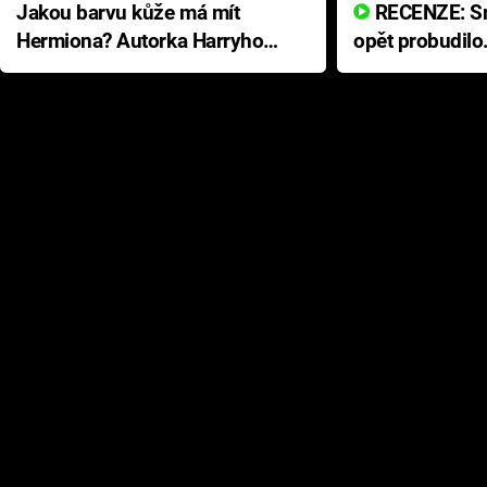
Jakou barvu kůže má mít
RECENZE: Smrtelné zlo se
Hermiona? Autorka Harryho
opět probudilo
Pottera přišla s ráznou
přichází s neo
odpovědí
hororovou nab