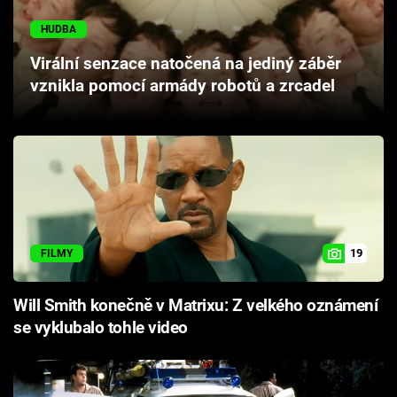
Cool Esport
HUDBA
Pořady
Virální senzace natočená na jediný záběr
vznikla pomocí armády robotů a zrcadel
TV Program
Sledujte prima+
Přihlášení
19
FILMY
Sledujte nás
Will Smith konečně v Matrixu: Z velkého oznámení
se vyklubalo tohle video