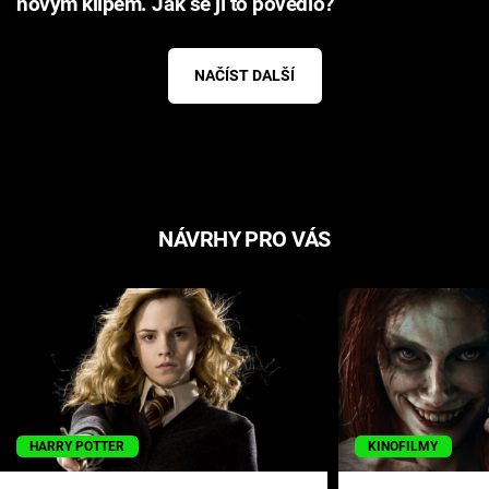
novým klipem. Jak se jí to povedlo?
NAČÍST DALŠÍ
NÁVRHY PRO VÁS
HARRY POTTER
KINOFILMY