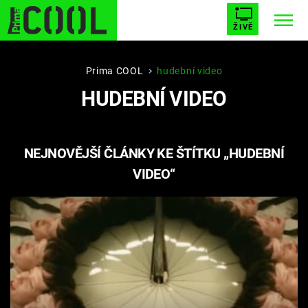
ŽIVĚ
STARHOUSE
BUFFY, PŘEMOŽITELKA UPÍRŮ
Trendy:
Prima COOL
hudební video
HUDEBNÍ VIDEO
ESCAPE
PLNEJ KOTEL
AVENGERS 5
NEJNOVĚJŠÍ ČLÁNKY KE ŠTÍTKU „HUDEBNÍ
VIDEO“
Témata
Filmy
Seriály
Hry