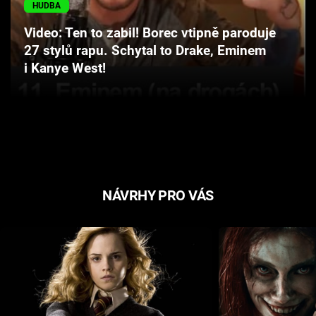
HUDBA
Cool Esport
Video: Ten to zabil! Borec vtipně paroduje
Pořady
27 stylů rapu. Schytal to Drake, Eminem
i Kanye West!
TV Program
Sledujte prima+
Přihlášení
NÁVRHY PRO VÁS
Sledujte nás