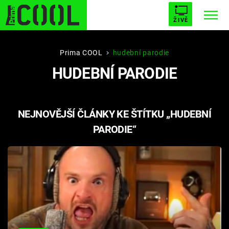
ŽIVĚ
STARHOUSE
BUFFY, PŘEMOŽITELKA UPÍRŮ
Trendy:
Prima COOL
hudební parodie
HUDEBNÍ PARODIE
ESCAPE
PLNEJ KOTEL
AVENGERS 5
NEJNOVĚJŠÍ ČLÁNKY KE ŠTÍTKU „HUDEBNÍ
PARODIE“
Témata
Filmy
Seriály
Hry