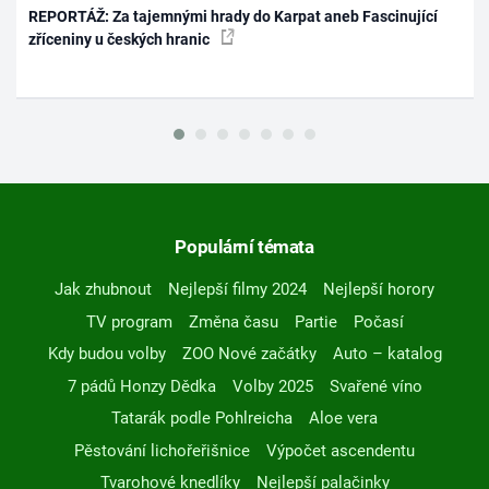
REPORTÁŽ: Za tajemnými hrady do Karpat aneb Fascinující
zříceniny u českých hranic
Populární témata
Jak zhubnout
Nejlepší filmy 2024
Nejlepší horory
TV program
Změna času
Partie
Počasí
Kdy budou volby
ZOO Nové začátky
Auto – katalog
7 pádů Honzy Dědka
Volby 2025
Svařené víno
Tatarák podle Pohlreicha
Aloe vera
Pěstování lichořeřišnice
Výpočet ascendentu
Tvarohové knedlíky
Nejlepší palačinky