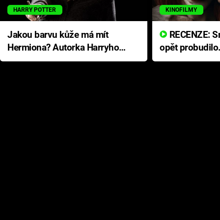
HARRY POTTER
KINOFILMY
Jakou barvu kůže má mít
RECENZE: Smrtelné zlo se
Hermiona? Autorka Harryho
opět probudilo
Pottera přišla s ráznou
přichází s neo
odpovědí
hororovou nab