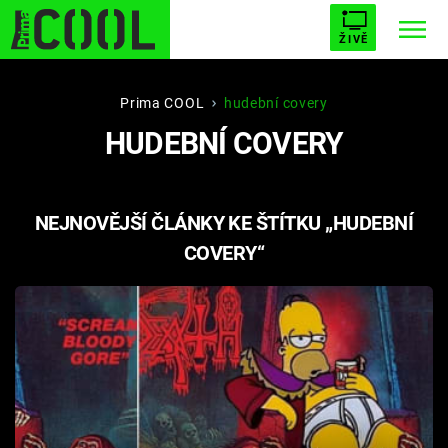
ŽIVĚ
STARHOUSE
BUFFY, PŘEMOŽITELKA UPÍRŮ
Trendy:
Prima COOL
hudební covery
HUDEBNÍ COVERY
ESCAPE
PLNEJ KOTEL
AVENGERS 5
NEJNOVĚJŠÍ ČLÁNKY KE ŠTÍTKU „HUDEBNÍ
COVERY“
Témata
Filmy
Seriály
Hry