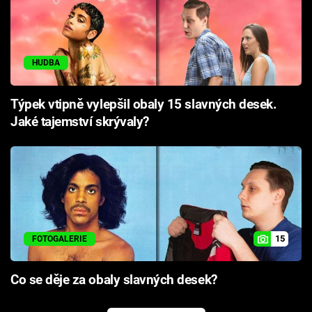
HUDBA
Týpek vtipně vylepšil obaly 15 slavných desek.
Jaké tajemství skrývaly?
15
FOTOGALERIE
Co se děje za obaly slavných desek?