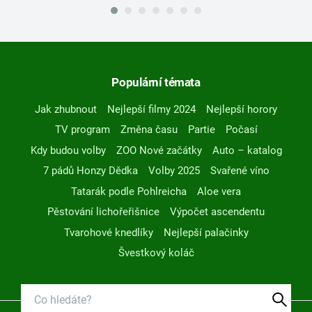
Populární témata
Jak zhubnout
Nejlepší filmy 2024
Nejlepší horory
TV program
Změna času
Partie
Počasí
Kdy budou volby
ZOO Nové začátky
Auto – katalog
7 pádů Honzy Dědka
Volby 2025
Svařené víno
Tatarák podle Pohlreicha
Aloe vera
Pěstování lichořeřišnice
Výpočet ascendentu
Tvarohové knedlíky
Nejlepší palačinky
Švestkový koláč