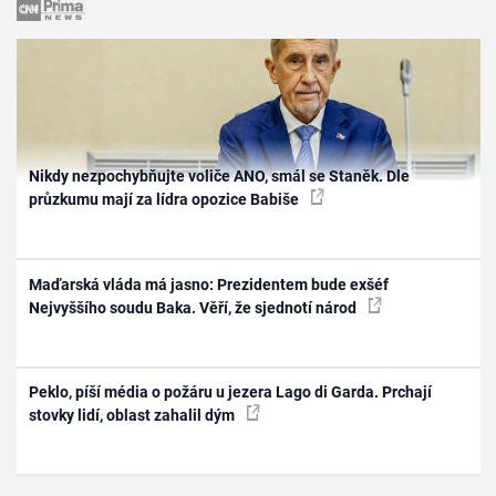
Nikdy nezpochybňujte voliče ANO, smál se Staněk. Dle
průzkumu mají za lídra opozice Babiše
Maďarská vláda má jasno: Prezidentem bude exšéf
Nejvyššího soudu Baka. Věří, že sjednotí národ
Peklo, píší média o požáru u jezera Lago di Garda. Prchají
stovky lidí, oblast zahalil dým