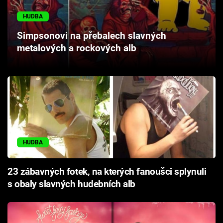
Cool Esport
HUDBA
Pořady
Simpsonovi na přebalech slavných
metalových a rockových alb
TV Program
Sledujte prima+
Přihlášení
HUDBA
Sledujte nás
23 zábavných fotek, na kterých fanoušci splynuli
s obaly slavných hudebních alb