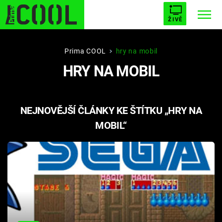
ŽIVĚ
STARHOUSE
BUFFY, PŘEMOŽITELKA UPÍRŮ
Trendy:
Prima COOL
hry na mobil
HRY NA MOBIL
ESCAPE
PLNEJ KOTEL
AVENGERS 5
NEJNOVĚJŠÍ ČLÁNKY KE ŠTÍTKU „HRY NA
MOBIL“
Témata
Filmy
Seriály
Hry