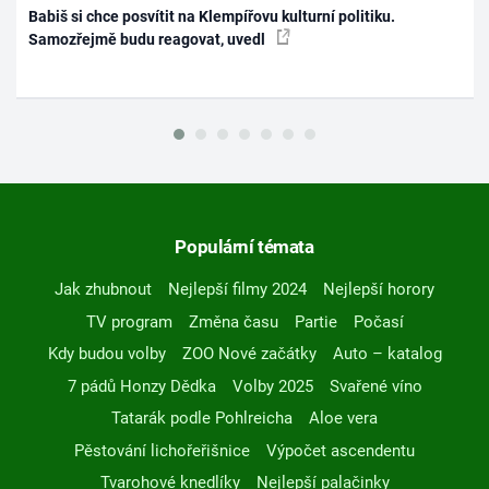
Babiš si chce posvítit na Klempířovu kulturní politiku.
Samozřejmě budu reagovat, uvedl
Populární témata
Jak zhubnout
Nejlepší filmy 2024
Nejlepší horory
TV program
Změna času
Partie
Počasí
Kdy budou volby
ZOO Nové začátky
Auto – katalog
7 pádů Honzy Dědka
Volby 2025
Svařené víno
Tatarák podle Pohlreicha
Aloe vera
Pěstování lichořeřišnice
Výpočet ascendentu
Tvarohové knedlíky
Nejlepší palačinky