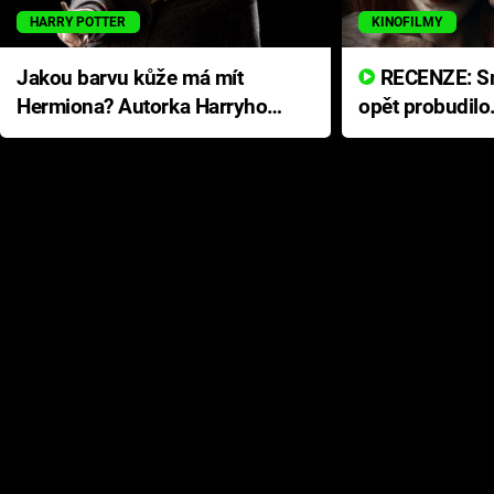
HARRY POTTER
KINOFILMY
Jakou barvu kůže má mít
RECENZE: Smrtelné zlo se
Hermiona? Autorka Harryho
opět probudilo
Pottera přišla s ráznou
přichází s neo
odpovědí
hororovou nab