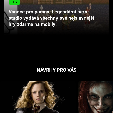
HRY
Cool Esport
Vánoce pro pařany! Legendární herní
Pořady
studio vydává všechny své nejslavnější
hry zdarma na mobily!
TV Program
Sledujte prima+
Přihlášení
NÁVRHY PRO VÁS
Sledujte nás