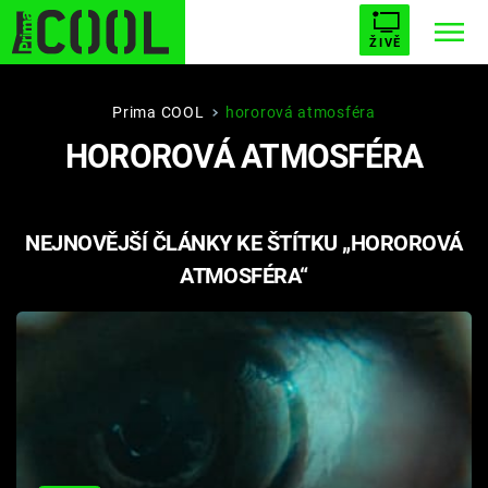
ŽIVĚ
STARHOUSE
BUFFY, PŘEMOŽITELKA UPÍRŮ
Trendy:
Prima COOL
hororová atmosféra
HOROROVÁ ATMOSFÉRA
ESCAPE
PLNEJ KOTEL
AVENGERS 5
NEJNOVĚJŠÍ ČLÁNKY KE ŠTÍTKU „HOROROVÁ
ATMOSFÉRA“
Témata
Filmy
Seriály
Hry