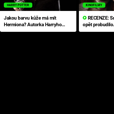
HARRY POTTER
KINOFILMY
Jakou barvu kůže má mít
RECENZE: Smrtelné zlo se
Hermiona? Autorka Harryho
opět probudilo
Pottera přišla s ráznou
přichází s neo
odpovědí
hororovou nab