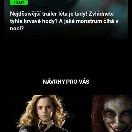
FILMY
Cool Esport
Nejděsivější trailer léta je tady! Zvládnete
Pořady
tyhle krvavé hody? A jaké monstrum číhá v
noci?
TV Program
Sledujte prima+
Přihlášení
NÁVRHY PRO VÁS
Sledujte nás