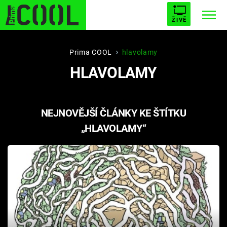
ŽIVĚ
STARHOUSE
BUFFY, PŘEMOŽITELKA UPÍRŮ
Trendy:
Prima COOL
hlavolamy
HLAVOLAMY
ESCAPE
PLNEJ KOTEL
AVENGERS 5
NEJNOVĚJŠÍ ČLÁNKY KE ŠTÍTKU
„HLAVOLAMY“
Témata
Filmy
Seriály
Hry