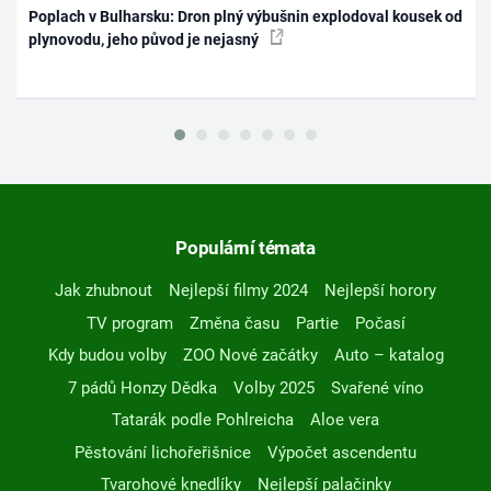
Poplach v Bulharsku: Dron plný výbušnin explodoval kousek od
plynovodu, jeho původ je nejasný
Populární témata
Jak zhubnout
Nejlepší filmy 2024
Nejlepší horory
TV program
Změna času
Partie
Počasí
Kdy budou volby
ZOO Nové začátky
Auto – katalog
7 pádů Honzy Dědka
Volby 2025
Svařené víno
Tatarák podle Pohlreicha
Aloe vera
Pěstování lichořeřišnice
Výpočet ascendentu
Tvarohové knedlíky
Nejlepší palačinky