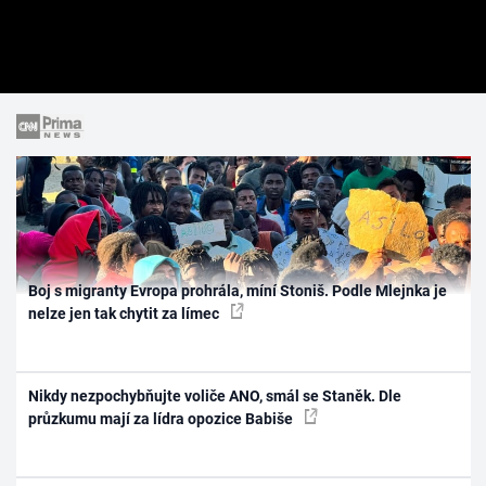
Boj s migranty Evropa prohrála, míní Stoniš. Podle Mlejnka je
nelze jen tak chytit za límec
Nikdy nezpochybňujte voliče ANO, smál se Staněk. Dle
průzkumu mají za lídra opozice Babiše