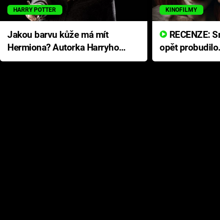
HARRY POTTER
KINOFILMY
Jakou barvu kůže má mít
RECENZE: Smrtelné zlo se
Hermiona? Autorka Harryho
opět probudilo
Pottera přišla s ráznou
přichází s neo
odpovědí
hororovou nab