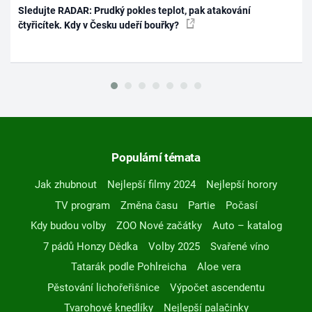
Sledujte RADAR: Prudký pokles teplot, pak atakování
čtyřicítek. Kdy v Česku udeří bouřky?
Populární témata
Jak zhubnout
Nejlepší filmy 2024
Nejlepší horory
TV program
Změna času
Partie
Počasí
Kdy budou volby
ZOO Nové začátky
Auto – katalog
7 pádů Honzy Dědka
Volby 2025
Svařené víno
Tatarák podle Pohlreicha
Aloe vera
Pěstování lichořeřišnice
Výpočet ascendentu
Tvarohové knedlíky
Nejlepší palačinky