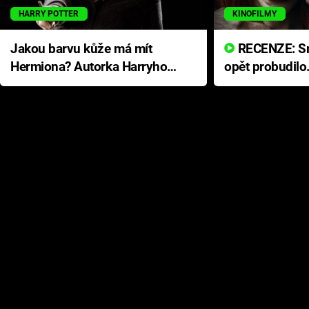
HARRY POTTER
KINOFILMY
Jakou barvu kůže má mít
RECENZE: Smrtelné zlo se
Hermiona? Autorka Harryho
opět probudilo
Pottera přišla s ráznou
přichází s neo
odpovědí
hororovou nab