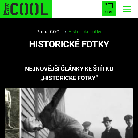
ŽIVĚ
STARHOUSE
BUFFY, PŘEMOŽITELKA UPÍRŮ
Trendy:
Prima COOL
Historické fotky
HISTORICKÉ FOTKY
ESCAPE
PLNEJ KOTEL
AVENGERS 5
NEJNOVĚJŠÍ ČLÁNKY KE ŠTÍTKU
„HISTORICKÉ FOTKY“
Témata
Filmy
Seriály
Hry