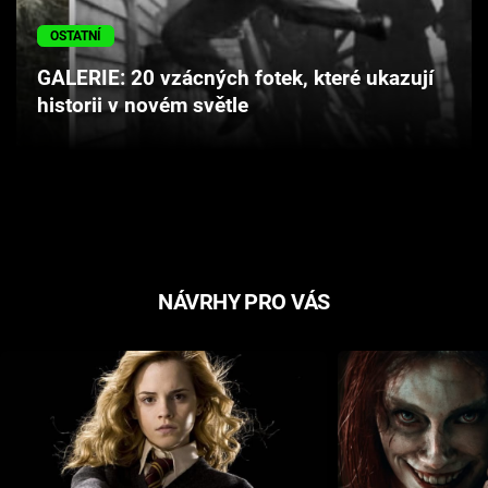
Cool Esport
OSTATNÍ
Pořady
GALERIE: 20 vzácných fotek, které ukazují
historii v novém světle
TV Program
Sledujte prima+
Přihlášení
NÁVRHY PRO VÁS
Sledujte nás