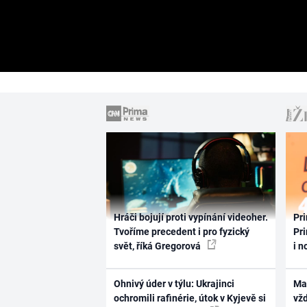
Hráči bojují proti vypínání videoher.
Pri
Tvoříme precedent i pro fyzický
Pri
svět, říká Gregorová
i n
Ohnivý úder v týlu: Ukrajinci
Ma
ochromili rafinérie, útok v Kyjevě si
vž