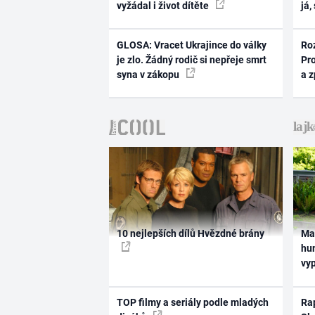
vyžádal i život dítěte
já,
GLOSA: Vracet Ukrajince do války
Ro
je zlo. Žádný rodič si nepřeje smrt
Pr
syna v zákopu
a 
10 nejlepších dílů Hvězdné brány
Ma
hum
vy
TOP filmy a seriály podle mladých
Rap