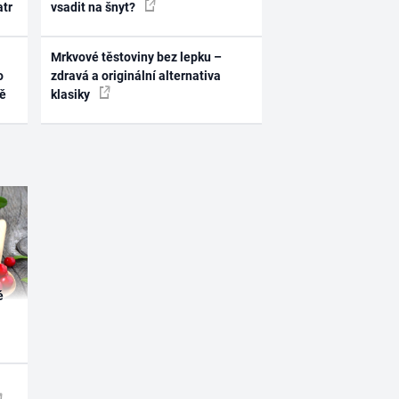
atr
vsadit na šnyt?
Mrkvové těstoviny bez lepku –
o
zdravá a originální alternativa
ně
klasiky
é