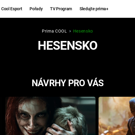
Cool Esport
Pořady
TV Program
Sledujte prima+
Prima COOL
Hesensko
Hry
Zábava
HESENSKO
MAFIA
ZÁBAVN
GALERI
GTA 6
NEJLEP
NÁVRHY PRO VÁS
KINGDOM
KOMEDI
COME:
DELIVERANCE
CHUCK
NORRIS
ESPORT
DEADP