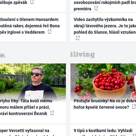
 slibuje zpěvák
osvobozování rukojmích padl br
premiéra
zloučení s Glenem Hansardem:
Video zachytilo výzkumníka na
outěná rakev, dojemná řeč Bona
okraji lávového jezera. Je to jak
zpěv Irglové s Vedderem
pohled do Slunce, hlásil vzruše
rtyho frky: Táta kvůli mému
Pěstujte brusinky! Na co je dobr
oru málem přišel o práci,
hořce kyselé červené ovoce?
práví kontroverzní Řezník
per Vercetti vyfasoval na
9 tipů s kostkami ledu: Vyhladí