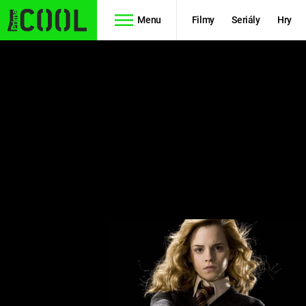
Menu
Filmy
Seriály
Hry
Seriály
Filmy
SIMPSONOVI
STAR WARS
HVĚZDNÁ
AVENGERS
BRÁNA
RYCHLE A
TEORIE
ZBĚSILE 10
VELKÉHO
PREDÁTOR
TŘESKU
FUTURAMA