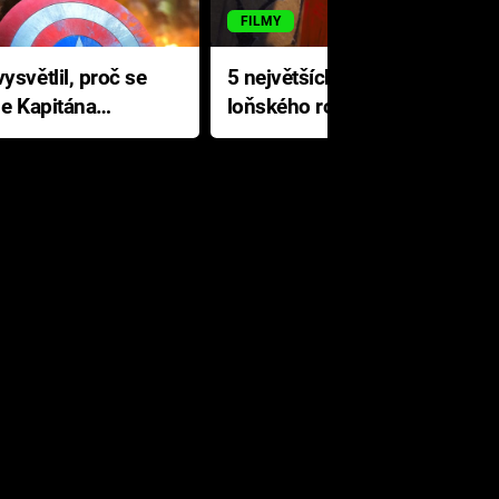
FILMY
ysvětlil, proč se
5 největších propadáků
le Kapitána
loňského roku: Disney na
jediné katastrofě prodělal 200
milionů dolarů