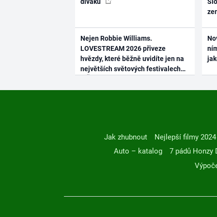
diváků
Slo
ze
Nejen Robbie Williams.
No
LOVESTREAM 2026 přiveze
ním
hvězdy, které běžně uvidíte jen na
ja
největších světových festivalech
Jak zhubnout
Nejlepší filmy 2024
Auto – katalog
7 pádů Honzy 
Výpoče