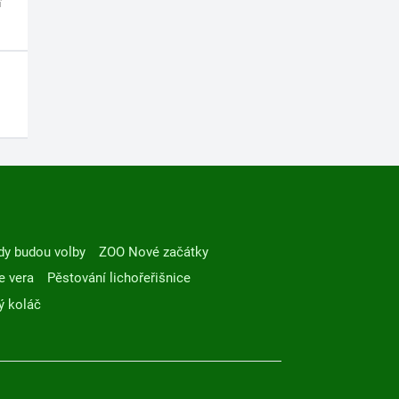
dy budou volby
ZOO Nové začátky
e vera
Pěstování lichořeřišnice
ý koláč