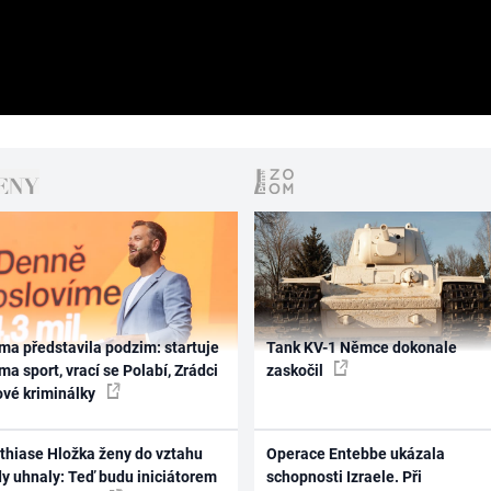
ma představila podzim: startuje
Tank KV-1 Němce dokonale
ma sport, vrací se Polabí, Zrádci
zaskočil
ové kriminálky
thiase Hložka ženy do vztahu
Operace Entebbe ukázala
dy uhnaly: Teď budu iniciátorem
schopnosti Izraele. Při