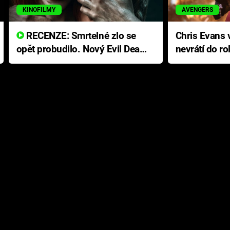
KINOFILMY
AVENGERS
RECENZE: Smrtelné zlo se
Chris Evans v
opět probudilo. Nový Evil Dead
nevrátí do ro
přichází s neodolatelnou
Ameriky
hororovou nabídkou