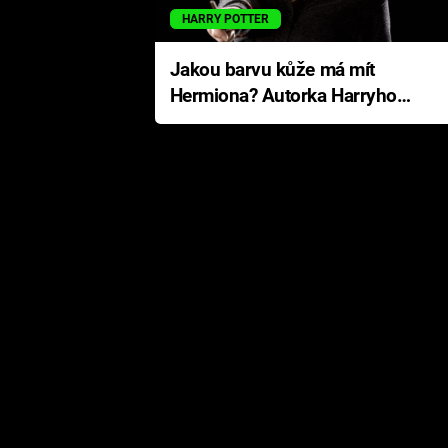
HARRY POTTER
Jakou barvu kůže má mít
Hermiona? Autorka Harryho
Pottera přišla s ráznou
odpovědí