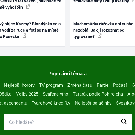
vensku 5 let vězení, pak bude ze
zmačkané šaty i zalijí květiny
mě vyhoštěn
vý objev Kazmy? Blondýnka se s
Muchomůrku růžovku ani sucho
 vodí za ruce a fotí se na místě
nezdolá! Jak ji rozeznat od
ko Rosecká
tygrované?
Populární témata
Nejlepší horory
TV program
Změna času
Partie
Počasí
K
Dědka
Volby 2025
Svařené víno
Tatarák podle Pohlreicha
Alo
t ascendentu
Tvarohové knedlíky
Nejlepší palačinky
Švestkov