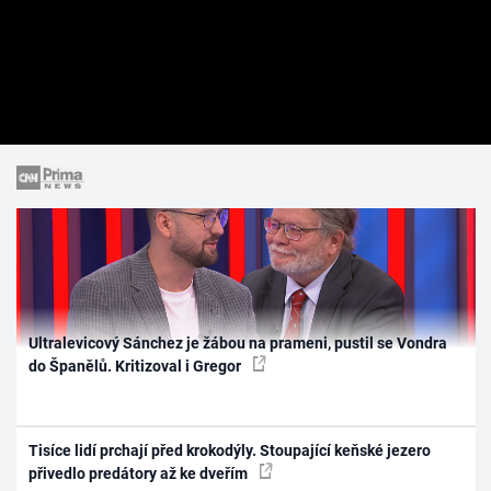
Ultralevicový Sánchez je žábou na prameni, pustil se Vondra
do Španělů. Kritizoval i Gregor
Tisíce lidí prchají před krokodýly. Stoupající keňské jezero
přivedlo predátory až ke dveřím