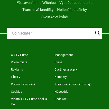
Pěstování lichořeřišnice
Výpočet ascendentu
Tvarohové knedlíky
Nejlepší palačinky
Švestkový koláč
O FTV Prima
Management
Volná místa
Press
Reklama
Castingy a výzvy
HbbTV
Kontakty
Podmínky užívání
Zpracování osobních údajů
Cookies
Nápověda
Vlastník FTV Prima spol. s
Redakce
r.o.