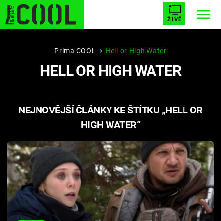
ŽIVĚ
STARHOUSE
BUFFY, PŘEMOŽITELKA UPÍRŮ
Trendy:
Prima COOL
Hell or High Water
HELL OR HIGH WATER
ESCAPE
PLNEJ KOTEL
AVENGERS 5
NEJNOVĚJŠÍ ČLÁNKY KE ŠTÍTKU „HELL OR
HIGH WATER“
Témata
Filmy
Seriály
Hry