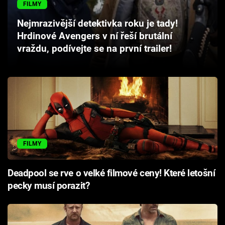
FILMY
Cool Esport
Nejmrazivější detektivka roku je tady!
Pořady
Hrdinové Avengers v ní řeší brutální
vraždu, podívejte se na první trailer!
TV Program
Sledujte prima+
Přihlášení
FILMY
Sledujte nás
Deadpool se rve o velké filmové ceny! Které letošní
pecky musí porazit?