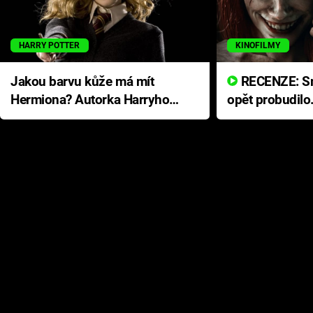
HARRY POTTER
KINOFILMY
Jakou barvu kůže má mít
RECENZE: Smrtelné zlo se
Hermiona? Autorka Harryho
opět probudilo
Pottera přišla s ráznou
přichází s neo
odpovědí
hororovou nab