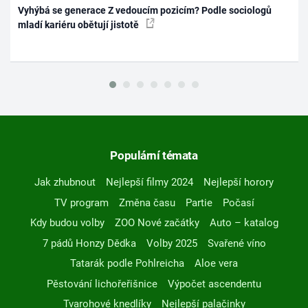
Vyhýbá se generace Z vedoucím pozicím? Podle sociologů
mladí kariéru obětují jistotě
Populární témata
Jak zhubnout
Nejlepší filmy 2024
Nejlepší horory
TV program
Změna času
Partie
Počasí
Kdy budou volby
ZOO Nové začátky
Auto – katalog
7 pádů Honzy Dědka
Volby 2025
Svařené víno
Tatarák podle Pohlreicha
Aloe vera
Pěstování lichořeřišnice
Výpočet ascendentu
Tvarohové knedlíky
Nejlepší palačinky