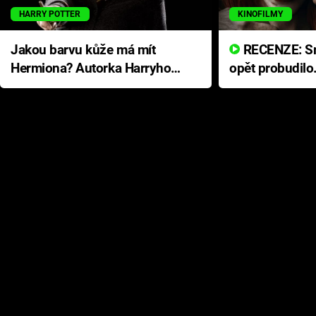
HARRY POTTER
KINOFILMY
Jakou barvu kůže má mít
RECENZE: Smrtelné zlo se
Hermiona? Autorka Harryho
opět probudilo
Pottera přišla s ráznou
přichází s neo
odpovědí
hororovou nab