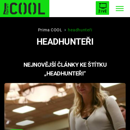
ŽIVĚ
STARHOUSE
BUFFY, PŘEMOŽITELKA UPÍRŮ
Trendy:
Prima COOL
headhunteři
HEADHUNTEŘI
ESCAPE
PLNEJ KOTEL
AVENGERS 5
NEJNOVĚJŠÍ ČLÁNKY KE ŠTÍTKU
„HEADHUNTEŘI“
Témata
Filmy
Seriály
Hry