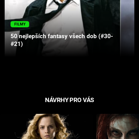
Cool Esport
Pořady
FILMY
50 nejlepších fantasy všech dob (#30-
TV Program
#21)
Sledujte prima+
Přihlášení
Sledujte nás
NÁVRHY PRO VÁS