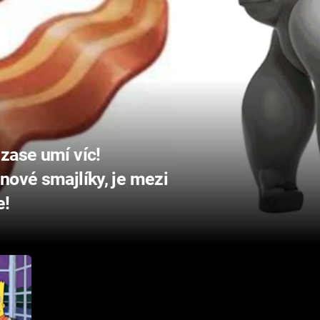
zase umí víc!
nové smajlíky, je mezi
e!