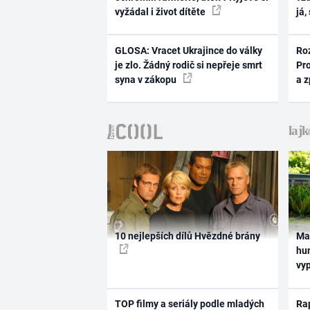
vyžádal i život dítěte
já,
GLOSA: Vracet Ukrajince do války
Ro
je zlo. Žádný rodič si nepřeje smrt
Pr
syna v zákopu
a 
10 nejlepších dílů Hvězdné brány
Ma
hum
vy
TOP filmy a seriály podle mladých
Rap