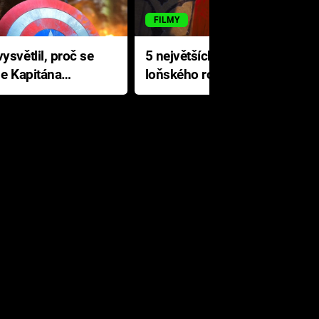
FILMY
ysvětlil, proč se
5 největších propadáků
le Kapitána
loňského roku: Disney na
jediné katastrofě prodělal 200
milionů dolarů