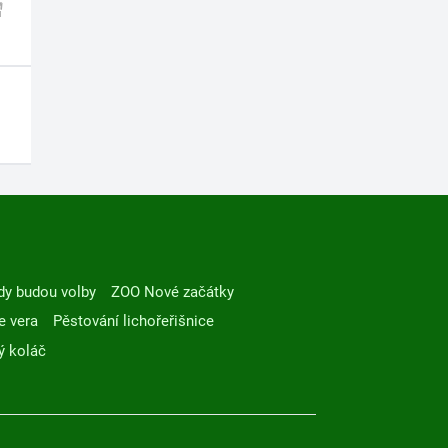
dy budou volby
ZOO Nové začátky
e vera
Pěstování lichořeřišnice
ý koláč