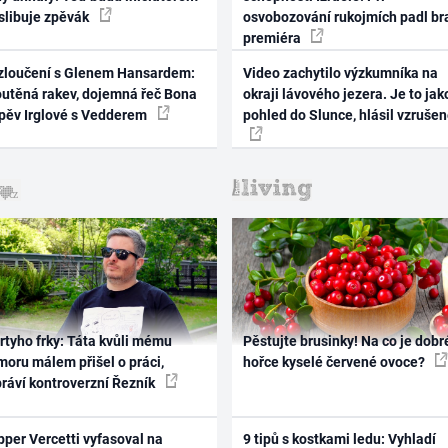
 slibuje zpěvák
osvobozování rukojmích padl br
premiéra
zloučení s Glenem Hansardem:
Video zachytilo výzkumníka na
outěná rakev, dojemná řeč Bona
okraji lávového jezera. Je to jak
zpěv Irglové s Vedderem
pohled do Slunce, hlásil vzruše
rtyho frky: Táta kvůli mému
Pěstujte brusinky! Na co je dobr
oru málem přišel o práci,
hořce kyselé červené ovoce?
práví kontroverzní Řezník
per Vercetti vyfasoval na
9 tipů s kostkami ledu: Vyhladí