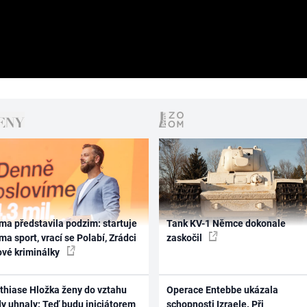
ma představila podzim: startuje
Tank KV-1 Němce dokonale
ma sport, vrací se Polabí, Zrádci
zaskočil
ové kriminálky
thiase Hložka ženy do vztahu
Operace Entebbe ukázala
dy uhnaly: Teď budu iniciátorem
schopnosti Izraele. Při