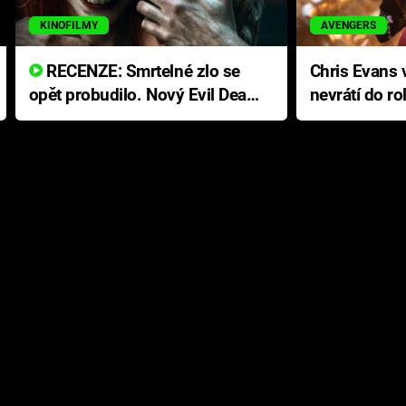
KINOFILMY
AVENGERS
RECENZE: Smrtelné zlo se
Chris Evans v
opět probudilo. Nový Evil Dead
nevrátí do ro
přichází s neodolatelnou
Ameriky
hororovou nabídkou