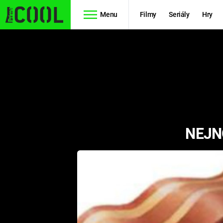
Menu
Filmy
Seriály
Hry
Seriály
Filmy
SIMPSONOVI
STAR WARS
HVĚZDNÁ
AVENGERS
BRÁNA
NEJN
RYCHLE A
TEORIE
ZBĚSILE 10
VELKÉHO
PREDÁTOR
TŘESKU
FUTURAMA