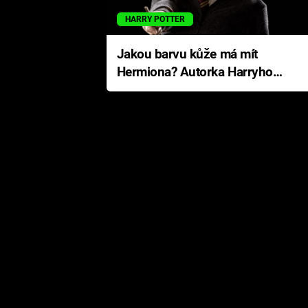
HARRY POTTER
Jakou barvu kůže má mít
Hermiona? Autorka Harryho
Pottera přišla s ráznou
odpovědí