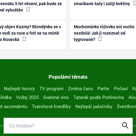
vensku 5 let vězení, pak bude ze
zmačkané šaty i zalijí květiny
mě vyhoštěn
vý objev Kazmy? Blondýnka se s
Muchomůrku růžovku ani sucho
 vodí za ruce a fotí se na místě
nezdolá! Jak ji rozeznat od
ko Rosecká
tygrované?
Populární témata
Nejlepší horory
TV program
Změna času
Partie
Počasí
K
Dědka
Volby 2025
Svařené víno
Tatarák podle Pohlreicha
Alo
t ascendentu
Tvarohové knedlíky
Nejlepší palačinky
Švestkov