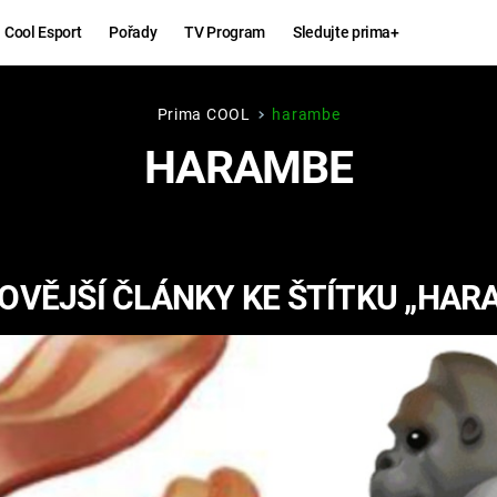
Cool Esport
Pořady
TV Program
Sledujte prima+
Prima COOL
harambe
Hry
Zábava
HARAMBE
MAFIA
ZÁBAVN
GALERI
GTA 6
NEJLEP
OVĚJŠÍ ČLÁNKY KE ŠTÍTKU „HAR
KINGDOM
KOMEDI
COME:
DELIVERANCE
CHUCK
NORRIS
ESPORT
DEADP