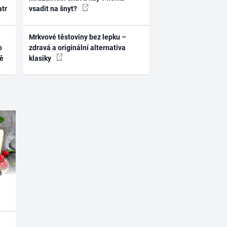
atr
vsadit na šnyt?
Mrkvové těstoviny bez lepku –
o
zdravá a originální alternativa
ně
klasiky
é