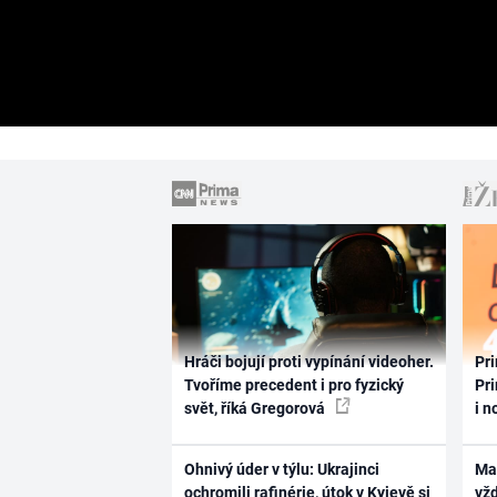
Hráči bojují proti vypínání videoher.
Pri
Tvoříme precedent i pro fyzický
Pri
svět, říká Gregorová
i n
Ohnivý úder v týlu: Ukrajinci
Ma
ochromili rafinérie, útok v Kyjevě si
vž