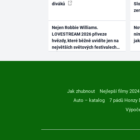
diváků
Slo
ze
Nejen Robbie Williams.
No
LOVESTREAM 2026 přiveze
ním
hvězdy, které běžně uvidíte jen na
ja
největších světových festivalech
Jak zhubnout
Nejlepší filmy 2024
Auto – katalog
7 pádů Honzy 
Výpoče