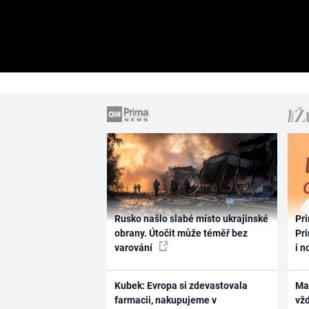
Rusko našlo slabé místo ukrajinské
Pri
obrany. Útočit může téměř bez
Pri
varování
i n
Kubek: Evropa si zdevastovala
Ma
farmacii, nakupujeme v
vž