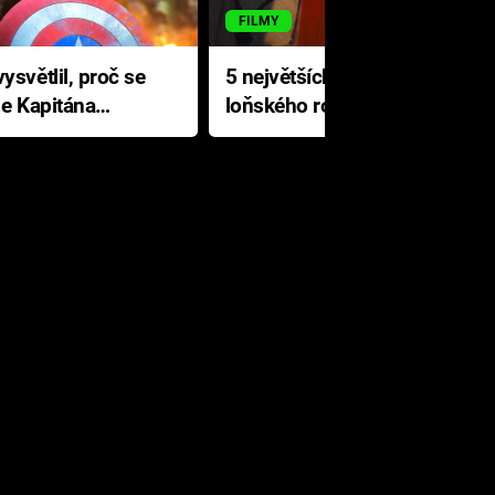
FILMY
ysvětlil, proč se
5 největších propadáků
le Kapitána
loňského roku: Disney na
jediné katastrofě prodělal 200
milionů dolarů