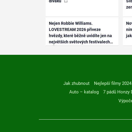
diváků
Slo
ze
Nejen Robbie Williams.
No
LOVESTREAM 2026 přiveze
ním
hvězdy, které běžně uvidíte jen na
ja
největších světových festivalech
Jak zhubnout
Nejlepší filmy 2024
Auto – katalog
7 pádů Honzy 
Výpoče