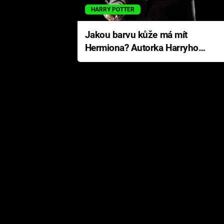
HARRY POTTER
Jakou barvu kůže má mít
Hermiona? Autorka Harryho
Pottera přišla s ráznou
odpovědí