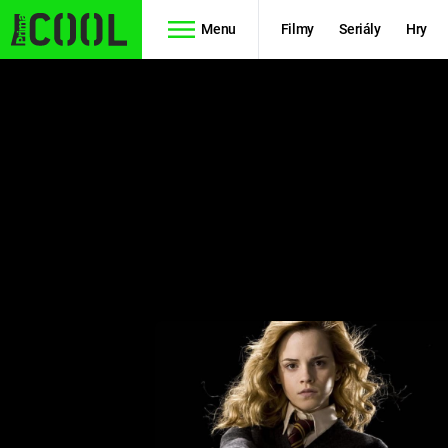
Menu
Filmy
Seriály
Hry
Seriály
Filmy
SIMPSONOVI
STAR WARS
HVĚZDNÁ
AVENGERS
BRÁNA
RYCHLE A
TEORIE
ZBĚSILE 10
VELKÉHO
PREDÁTOR
TŘESKU
FUTURAMA