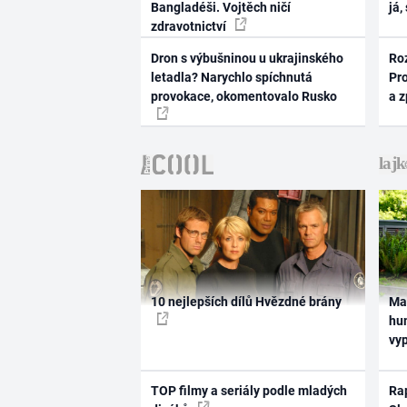
Bangladéši. Vojtěch ničí
já,
zdravotnictví
Dron s výbušninou u ukrajinského
Ro
letadla? Narychlo spíchnutá
Pr
provokace, okomentovalo Rusko
a 
10 nejlepších dílů Hvězdné brány
Ma
hum
vy
TOP filmy a seriály podle mladých
Rap