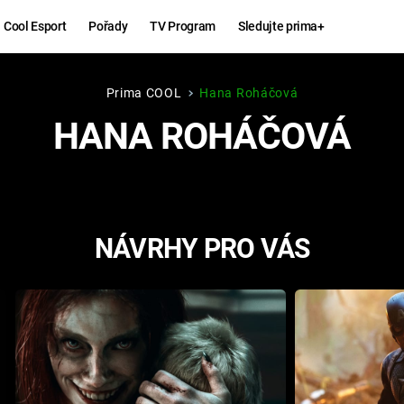
Cool Esport
Pořady
TV Program
Sledujte prima+
Prima COOL
Hana Roháčová
Hry
Zábava
HANA ROHÁČOVÁ
MAFIA
ZÁBAVN
GALERI
GTA 6
NEJLEP
NÁVRHY PRO VÁS
KINGDOM
KOMEDI
COME:
DELIVERANCE
CHUCK
NORRIS
ESPORT
DEADP