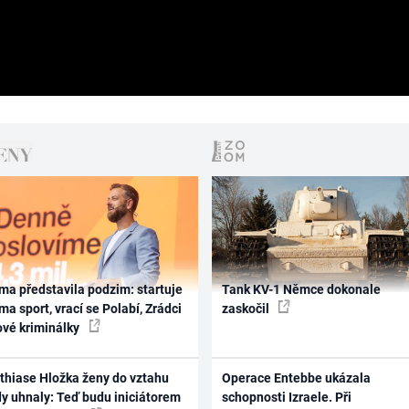
ma představila podzim: startuje
Tank KV-1 Němce dokonale
ma sport, vrací se Polabí, Zrádci
zaskočil
ové kriminálky
thiase Hložka ženy do vztahu
Operace Entebbe ukázala
dy uhnaly: Teď budu iniciátorem
schopnosti Izraele. Při