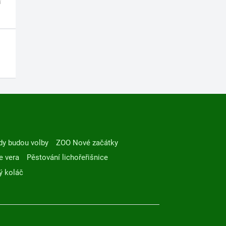
dy budou volby
ZOO Nové začátky
e vera
Pěstování lichořeřišnice
ý koláč