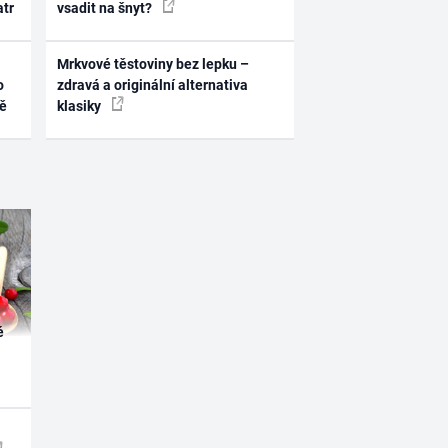
atr
vsadit na šnyt?
Mrkvové těstoviny bez lepku –
o
zdravá a originální alternativa
ně
klasiky
é