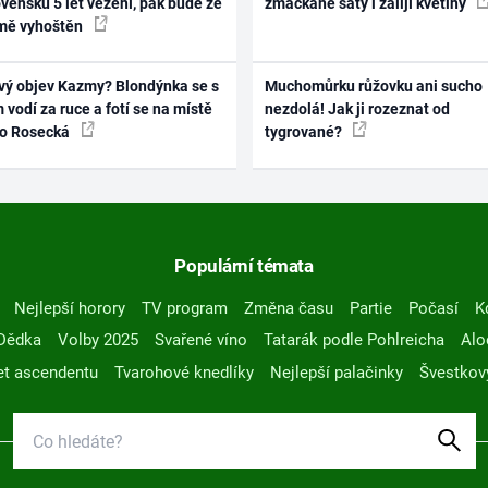
vensku 5 let vězení, pak bude ze
zmačkané šaty i zalijí květiny
mě vyhoštěn
vý objev Kazmy? Blondýnka se s
Muchomůrku růžovku ani sucho
 vodí za ruce a fotí se na místě
nezdolá! Jak ji rozeznat od
ko Rosecká
tygrované?
Populární témata
Nejlepší horory
TV program
Změna času
Partie
Počasí
K
Dědka
Volby 2025
Svařené víno
Tatarák podle Pohlreicha
Alo
t ascendentu
Tvarohové knedlíky
Nejlepší palačinky
Švestkov