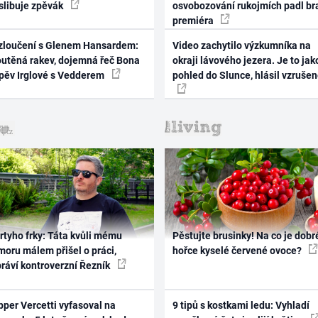
 slibuje zpěvák
osvobozování rukojmích padl br
premiéra
zloučení s Glenem Hansardem:
Video zachytilo výzkumníka na
outěná rakev, dojemná řeč Bona
okraji lávového jezera. Je to jak
zpěv Irglové s Vedderem
pohled do Slunce, hlásil vzruše
rtyho frky: Táta kvůli mému
Pěstujte brusinky! Na co je dobr
oru málem přišel o práci,
hořce kyselé červené ovoce?
práví kontroverzní Řezník
per Vercetti vyfasoval na
9 tipů s kostkami ledu: Vyhladí