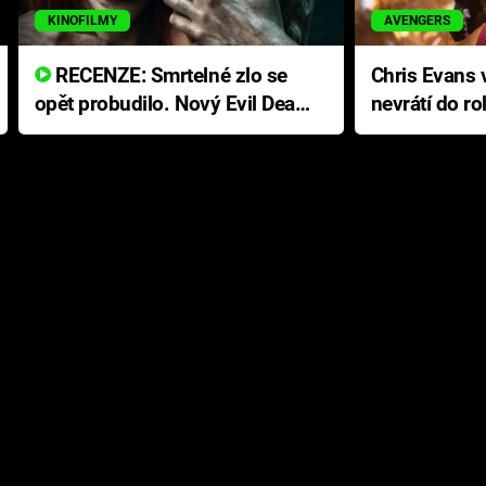
KINOFILMY
AVENGERS
RECENZE: Smrtelné zlo se
Chris Evans v
opět probudilo. Nový Evil Dead
nevrátí do ro
přichází s neodolatelnou
Ameriky
hororovou nabídkou