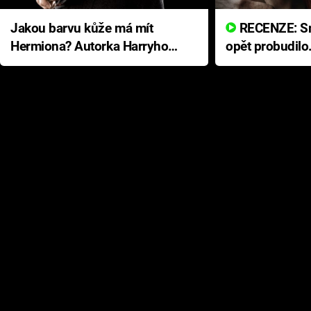
Jakou barvu kůže má mít
RECENZE: Smrtelné zlo se
Hermiona? Autorka Harryho
opět probudilo
Pottera přišla s ráznou
přichází s neo
odpovědí
hororovou nab