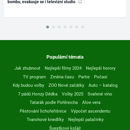
bombu, evakuuje se i televizní studio
Populární témata
Jak zhubnout
Nejlepší filmy 2024
Nejlepší horory
TV program
Změna času
Partie
Počasí
Kdy budou volby
ZOO Nové začátky
Auto – katalog
7 pádů Honzy Dědka
Volby 2025
Svařené víno
Tatarák podle Pohlreicha
Aloe vera
Pěstování lichořeřišnice
Výpočet ascendentu
Tvarohové knedlíky
Nejlepší palačinky
Švestkový koláč