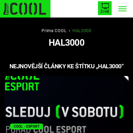
ŽIVĚ
STARHOUSE
BUFFY, PŘEMOŽITELKA UPÍRŮ
Trendy:
Prima COOL
HAL3000
HAL3000
ESCAPE
PLNEJ KOTEL
AVENGERS 5
NEJNOVĚJŠÍ ČLÁNKY KE ŠTÍTKU „HAL3000“
Témata
Filmy
Seriály
Hry
COOL - ESPORT