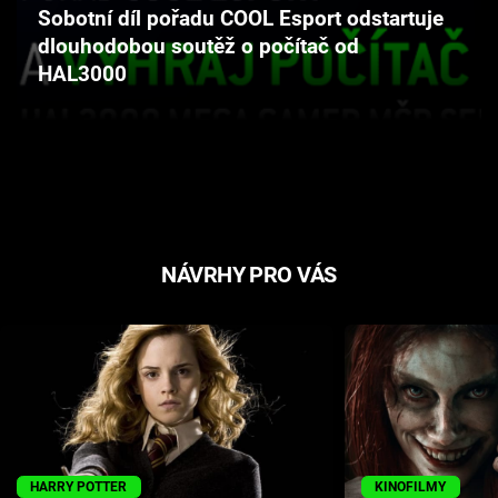
Sobotní díl pořadu COOL Esport odstartuje
Cool Esport
dlouhodobou soutěž o počítač od
HAL3000
Pořady
TV Program
Sledujte prima+
Přihlášení
NÁVRHY PRO VÁS
Sledujte nás
HARRY POTTER
KINOFILMY