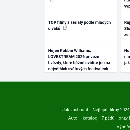
hum
vy
TOP filmy a seriály podle mladých
Rap
diváků
Slo
ze
Nejen Robbie Williams.
No
LOVESTREAM 2026 přiveze
ním
hvězdy, které běžně uvidíte jen na
ja
největších světových festivalech
Jak zhubnout
Nejlepší filmy 2024
Auto – katalog
7 pádů Honzy 
Výpoče