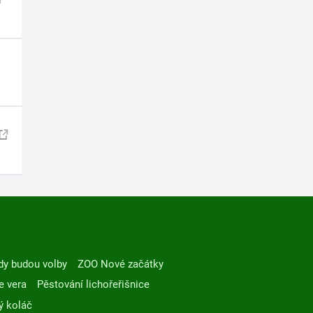
dy budou volby
ZOO Nové začátky
e vera
Pěstování lichořeřišnice
ý koláč