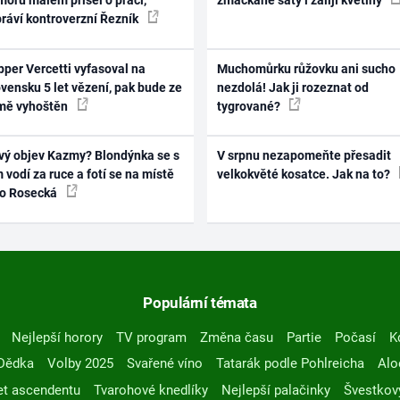
oru málem přišel o práci,
zmačkané šaty i zalijí květiny
práví kontroverzní Řezník
per Vercetti vyfasoval na
Muchomůrku růžovku ani sucho
vensku 5 let vězení, pak bude ze
nezdolá! Jak ji rozeznat od
mě vyhoštěn
tygrované?
vý objev Kazmy? Blondýnka se s
V srpnu nezapomeňte přesadit
 vodí za ruce a fotí se na místě
velkokvěté kosatce. Jak na to?
ko Rosecká
Populární témata
Nejlepší horory
TV program
Změna času
Partie
Počasí
K
Dědka
Volby 2025
Svařené víno
Tatarák podle Pohlreicha
Alo
t ascendentu
Tvarohové knedlíky
Nejlepší palačinky
Švestkov