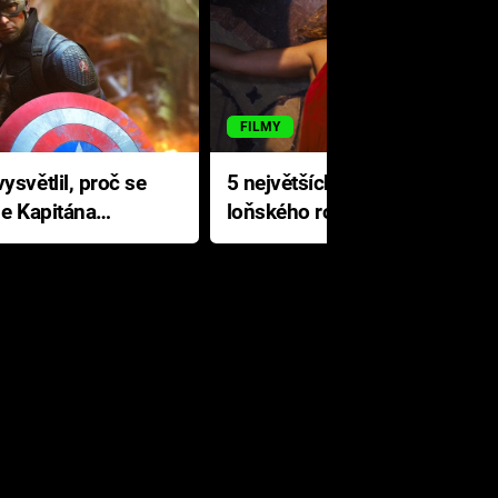
FILMY
ysvětlil, proč se
5 největších propadáků
le Kapitána
loňského roku: Disney na
jediné katastrofě prodělal 200
milionů dolarů