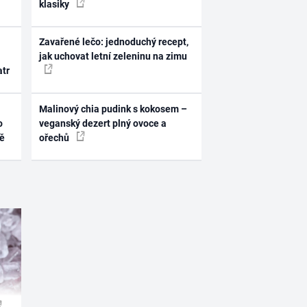
klasiky
Zavařené lečo: jednoduchý recept,
jak uchovat letní zeleninu na zimu
atr
Malinový chia pudink s kokosem –
o
veganský dezert plný ovoce a
ně
ořechů