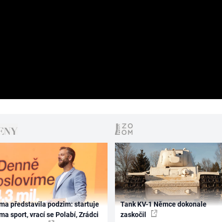
ma představila podzim: startuje
Tank KV-1 Němce dokonale
ma sport, vrací se Polabí, Zrádci
zaskočil