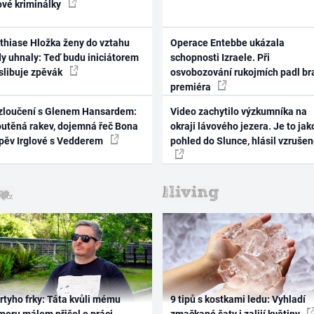
ové kriminálky
thiase Hložka ženy do vztahu
Operace Entebbe ukázala
dy uhnaly: Teď budu iniciátorem
schopnosti Izraele. Při
 slibuje zpěvák
osvobozování rukojmích padl br
premiéra
zloučení s Glenem Hansardem:
Video zachytilo výzkumníka na
outěná rakev, dojemná řeč Bona
okraji lávového jezera. Je to jak
zpěv Irglové s Vedderem
pohled do Slunce, hlásil vzruše
rtyho frky: Táta kvůli mému
9 tipů s kostkami ledu: Vyhladí