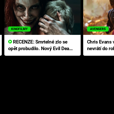
KINOFILMY
AVENGERS
RECENZE: Smrtelné zlo se
Chris Evans v
opět probudilo. Nový Evil Dead
nevrátí do ro
přichází s neodolatelnou
Ameriky
hororovou nabídkou