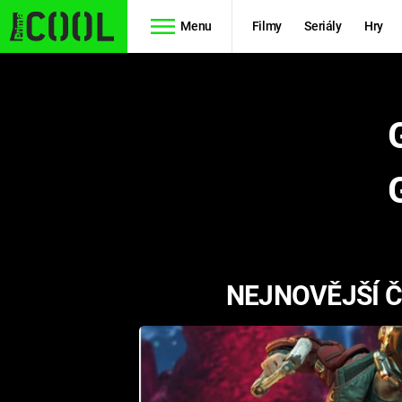
Menu
Filmy
Seriály
Hry
Seriály
Filmy
SIMPSONOVI
STAR WARS
HVĚZDNÁ
AVENGERS
BRÁNA
RYCHLE A
TEORIE
ZBĚSILE 10
NEJNOVĚJŠÍ Č
VELKÉHO
PREDÁTOR
TŘESKU
FUTURAMA