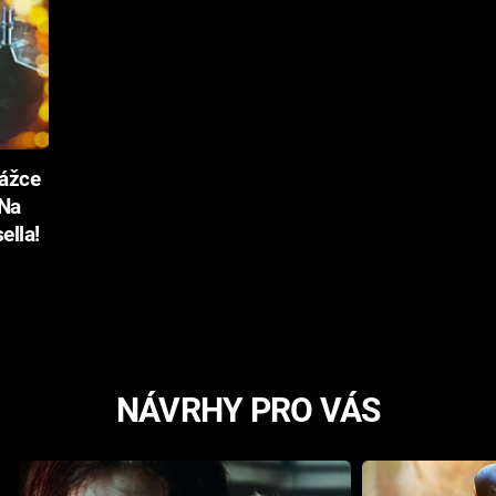
rážce
 Na
ella!
NÁVRHY PRO VÁS