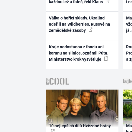
každou lež a faleš, řekl Klaus
i n
Válka o hořící sklady. Ukrajinci
Ma
udeřili na Wildberries, Rusové na
vž
zemědělské zásoby
já,
Kraje nedostanou z fondu ani
Ro
korunu na silnice, oznámil Půta.
Pr
Ministerstvo krok vysvětluje
a 
10 nejlepších dílů Hvězdné brány
Ma