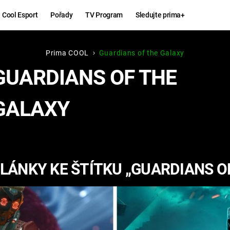
Cool Esport
Pořady
TV Program
Sledujte prima+
Prima COOL
Guardians of the Galaxy
Hry
Zábava
GUARDIANS OF THE
MAFIA
ZÁBAVN
GALAXY
GALERI
GTA 6
NEJLEP
KINGDOM
KOMEDI
COME:
LÁNKY KE ŠTÍTKU „GUARDIANS O
DELIVERANCE
CHUCK
NORRIS
ESPORT
DEADP