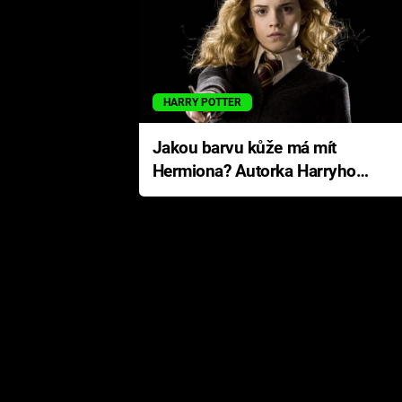
HARRY POTTER
Jakou barvu kůže má mít
Hermiona? Autorka Harryho
Pottera přišla s ráznou
odpovědí