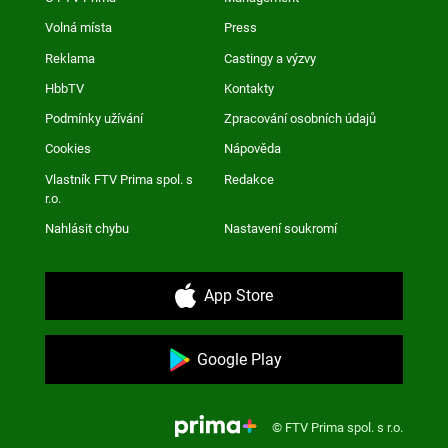
Volná místa
Press
Reklama
Castingy a výzvy
HbbTV
Kontakty
Podmínky užívání
Zpracování osobních údajů
Cookies
Nápověda
Vlastník FTV Prima spol. s
Redakce
r.o.
Nahlásit chybu
Nastavení soukromí
App Store
Google Play
© FTV Prima spol. s r.o.