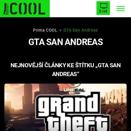
ŽIVĚ
STARHOUSE
BUFFY, PŘEMOŽITELKA UPÍRŮ
Trendy:
Prima COOL
GTA San Andreas
GTA SAN ANDREAS
ESCAPE
PLNEJ KOTEL
AVENGERS 5
NEJNOVĚJŠÍ ČLÁNKY KE ŠTÍTKU „GTA SAN
ANDREAS“
Témata
Filmy
Seriály
Hry