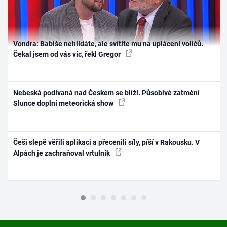
Vondra: Babiše nehlídáte, ale svítíte mu na uplácení voličů.
Čekal jsem od vás víc, řekl Gregor
Nebeská podívaná nad Českem se blíží. Působivé zatmění
Slunce doplní meteorická show
Češi slepě věřili aplikaci a přecenili síly, píší v Rakousku. V
Alpách je zachraňoval vrtulník