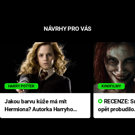
NÁVRHY PRO VÁS
HARRY POTTER
KINOFILMY
Jakou barvu kůže má mít
RECENZE: Smrtelné zlo se
Hermiona? Autorka Harryho
opět probudilo
Pottera přišla s ráznou
přichází s neo
odpovědí
hororovou nab