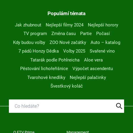
Populární témata
Jak zhubnout
Nejlepší filmy 2024
Nejlepší horory
TV program
Změna času
Partie
Počasí
Kdy budou volby
ZOO Nové začátky
Auto – katalog
7 pádů Honzy Dědka
Volby 2025
Svařené víno
Tatarák podle Pohlreicha
Aloe vera
Pěstování lichořeřišnice
Výpočet ascendentu
Tvarohové knedlíky
Nejlepší palačinky
Švestkový koláč
O FTV Prima
Management