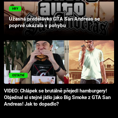
Cool Esport
HRY
Pořady
Úžasná předělávka GTA San Andreas se
poprvé ukázala v pohybu
TV Program
Sledujte prima+
Přihlášení
OSTATNÍ
Sledujte nás
VIDEO: Chlápek se brutálně přejedl hamburgery!
Objednal si stejné jídlo jako Big Smoke z GTA San
Andreas! Jak to dopadlo?