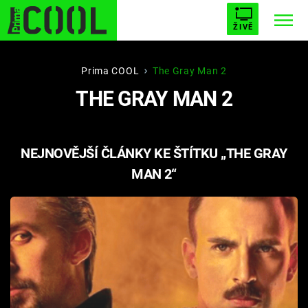
ŽIVĚ
STARHOUSE
BUFFY, PŘEMOŽITELKA UPÍRŮ
Trendy:
Prima COOL
The Gray Man 2
THE GRAY MAN 2
ESCAPE
PLNEJ KOTEL
AVENGERS 5
NEJNOVĚJŠÍ ČLÁNKY KE ŠTÍTKU „THE GRAY
MAN 2“
Témata
Filmy
Seriály
Hry