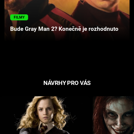
Cool Esport
FILMY
Pořady
Bude Gray Man 2? Konečně je rozhodnuto
TV Program
Sledujte prima+
Přihlášení
NÁVRHY PRO VÁS
Sledujte nás