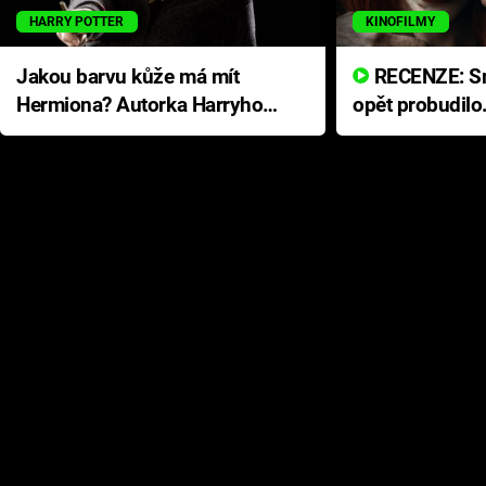
HARRY POTTER
KINOFILMY
Jakou barvu kůže má mít
RECENZE: Smrtelné zlo se
Hermiona? Autorka Harryho
opět probudilo
Pottera přišla s ráznou
přichází s neo
odpovědí
hororovou nab