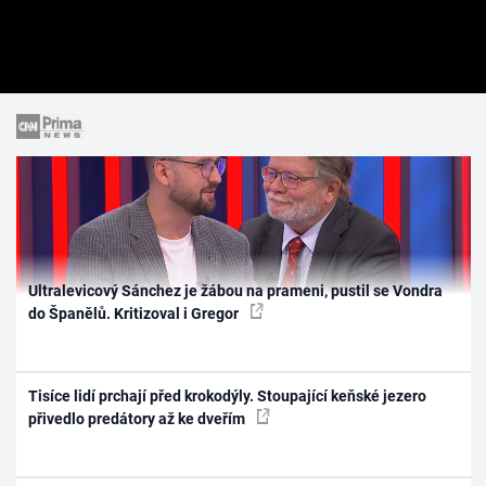
Ultralevicový Sánchez je žábou na prameni, pustil se Vondra
do Španělů. Kritizoval i Gregor
Tisíce lidí prchají před krokodýly. Stoupající keňské jezero
přivedlo predátory až ke dveřím