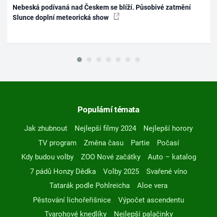
Nebeská podívaná nad Českem se blíží. Působivé zatmění
Slunce doplní meteorická show
Populární témata
Jak zhubnout
Nejlepší filmy 2024
Nejlepší horory
TV program
Změna času
Partie
Počasí
Kdy budou volby
ZOO Nové začátky
Auto – katalog
7 pádů Honzy Dědka
Volby 2025
Svařené víno
Tatarák podle Pohlreicha
Aloe vera
Pěstování lichořeřišnice
Výpočet ascendentu
Tvarohové knedlíky
Nejlepší palačinky