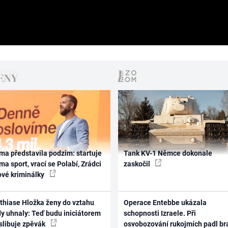
ma představila podzim: startuje
Tank KV-1 Němce dokonale
ma sport, vrací se Polabí, Zrádci
zaskočil
ové kriminálky
thiase Hložka ženy do vztahu
Operace Entebbe ukázala
dy uhnaly: Teď budu iniciátorem
schopnosti Izraele. Při
 slibuje zpěvák
osvobozování rukojmích padl br