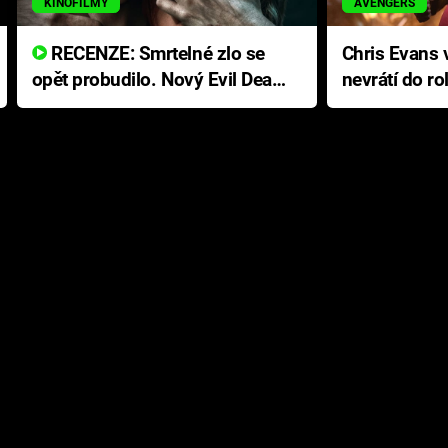
KINOFILMY
AVENGERS
RECENZE: Smrtelné zlo se
Chris Evans v
opět probudilo. Nový Evil Dead
nevrátí do ro
přichází s neodolatelnou
Ameriky
hororovou nabídkou