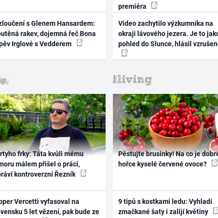
premiéra
zloučení s Glenem Hansardem:
Video zachytilo výzkumníka na
outěná rakev, dojemná řeč Bona
okraji lávového jezera. Je to jak
zpěv Irglové s Vedderem
pohled do Slunce, hlásil vzruše
rtyho frky: Táta kvůli mému
Pěstujte brusinky! Na co je dobr
oru málem přišel o práci,
hořce kyselé červené ovoce?
práví kontroverzní Řezník
per Vercetti vyfasoval na
9 tipů s kostkami ledu: Vyhladí
vensku 5 let vězení, pak bude ze
zmačkané šaty i zalijí květiny