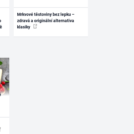
Mrkvové těstoviny bez lepku –
o
zdravá a originální alternativa
ně
klasiky
é