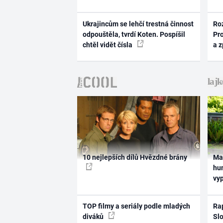
Ukrajincům se lehčí trestná činnost
Ro
odpouštěla, tvrdí Koten. Pospíšil
Pr
chtěl vidět čísla
a 
10 nejlepších dílů Hvězdné brány
Ma
hum
vy
TOP filmy a seriály podle mladých
Rap
diváků
Slo