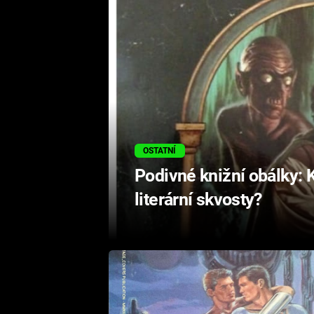
OSTATNÍ
Podivné knižní obálky: K
literární skvosty?