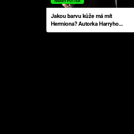
HARRY POTTER
Jakou barvu kůže má mít
Hermiona? Autorka Harryho
Pottera přišla s ráznou
odpovědí