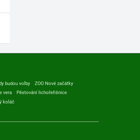
dy budou volby
ZOO Nové začátky
e vera
Pěstování lichořeřišnice
ý koláč