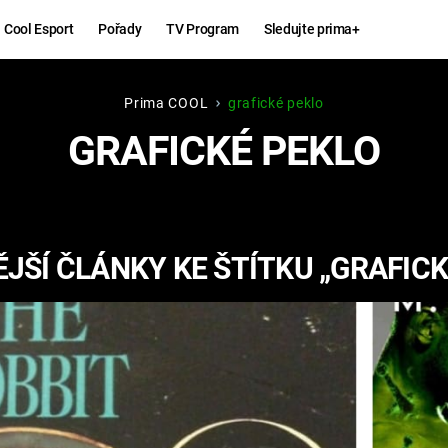
Cool Esport
Pořady
TV Program
Sledujte prima+
Prima COOL
grafické peklo
Hry
Zábava
GRAFICKÉ PEKLO
MAFIA
ZÁBAVN
GALERI
GTA 6
NEJLEP
JŠÍ ČLÁNKY KE ŠTÍTKU „GRAFICK
KINGDOM
KOMEDI
COME:
DELIVERANCE
CHUCK
NORRIS
ESPORT
DEADP