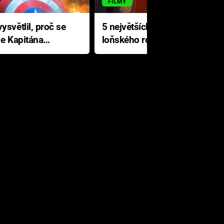
FILMY
ysvětlil, proč se
5 největších propadáků
le Kapitána
loňského roku: Disney na
jediné katastrofě prodělal 200
milionů dolarů