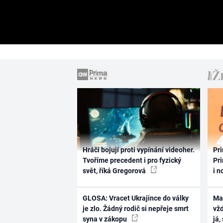
Hráči bojují proti vypínání videoher.
Pri
Tvoříme precedent i pro fyzický
Pri
svět, říká Gregorová
i n
GLOSA: Vracet Ukrajince do války
Ma
je zlo. Žádný rodič si nepřeje smrt
vž
syna v zákopu
já,