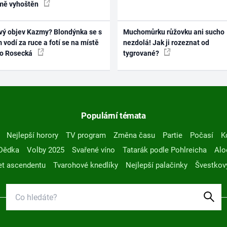
mě vyhoštěn
vý objev Kazmy? Blondýnka se s
Muchomůrku růžovku ani sucho
 vodí za ruce a fotí se na místě
nezdolá! Jak ji rozeznat od
ko Rosecká
tygrované?
Populární témata
Nejlepší horory
TV program
Změna času
Partie
Počasí
K
Dědka
Volby 2025
Svařené víno
Tatarák podle Pohlreicha
Alo
t ascendentu
Tvarohové knedlíky
Nejlepší palačinky
Švestkov