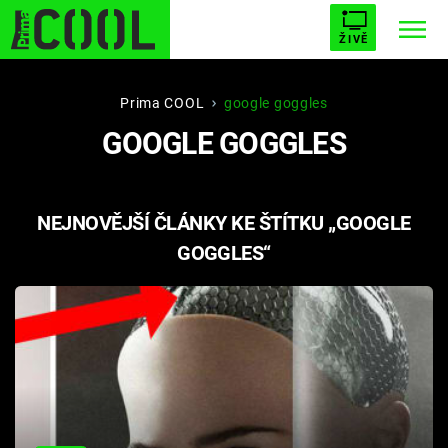
ŽIVĚ
STARHOUSE
BUFFY, PŘEMOŽITELKA UPÍRŮ
Trendy:
Prima COOL
google goggles
GOOGLE GOGGLES
ESCAPE
PLNEJ KOTEL
AVENGERS 5
NEJNOVĚJŠÍ ČLÁNKY KE ŠTÍTKU „GOOGLE
GOGGLES“
Témata
Filmy
Seriály
Hry