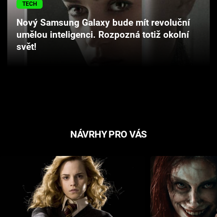
TECH
Cool Esport
Nový Samsung Galaxy bude mít revoluční
Pořady
umělou inteligenci. Rozpozná totiž okolní
svět!
TV Program
Sledujte prima+
Přihlášení
NÁVRHY PRO VÁS
Sledujte nás