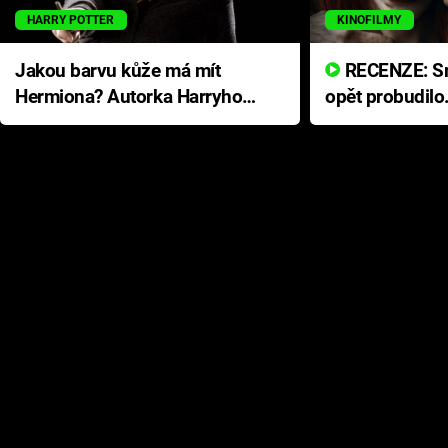
HARRY POTTER
KINOFILMY
Jakou barvu kůže má mít
RECENZE: Smrtelné zlo se
Hermiona? Autorka Harryho
opět probudilo
Pottera přišla s ráznou
přichází s neo
odpovědí
hororovou nab