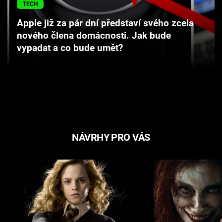
TECH
Cool Esport
Apple již za pár dní představí svého zcela
Pořady
nového člena domácnosti. Jak bude
vypadat a co bude umět?
TV Program
Sledujte prima+
Přihlášení
NÁVRHY PRO VÁS
Sledujte nás