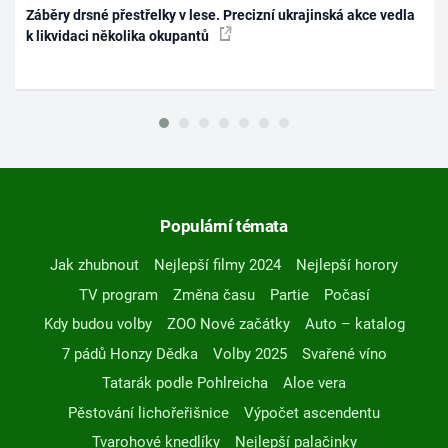
Záběry drsné přestřelky v lese. Precizní ukrajinská akce vedla
k likvidaci několika okupantů
Populární témata
Jak zhubnout
Nejlepší filmy 2024
Nejlepší horory
TV program
Změna času
Partie
Počasí
Kdy budou volby
ZOO Nové začátky
Auto – katalog
7 pádů Honzy Dědka
Volby 2025
Svařené víno
Tatarák podle Pohlreicha
Aloe vera
Pěstování lichořeřišnice
Výpočet ascendentu
Tvarohové knedlíky
Nejlepší palačinky