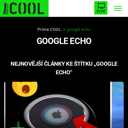
ŽIVĚ
STARHOUSE
BUFFY, PŘEMOŽITELKA UPÍRŮ
Trendy:
Prima COOL
google echo
GOOGLE ECHO
ESCAPE
PLNEJ KOTEL
AVENGERS 5
NEJNOVĚJŠÍ ČLÁNKY KE ŠTÍTKU „GOOGLE
ECHO“
Témata
Filmy
Seriály
Hry