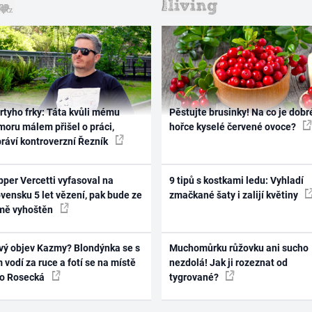
rtyho frky: Táta kvůli mému
Pěstujte brusinky! Na co je dobr
oru málem přišel o práci,
hořce kyselé červené ovoce?
práví kontroverzní Řezník
per Vercetti vyfasoval na
9 tipů s kostkami ledu: Vyhladí
vensku 5 let vězení, pak bude ze
zmačkané šaty i zalijí květiny
mě vyhoštěn
vý objev Kazmy? Blondýnka se s
Muchomůrku růžovku ani sucho
 vodí za ruce a fotí se na místě
nezdolá! Jak ji rozeznat od
ko Rosecká
tygrované?