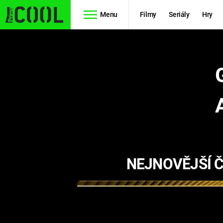
Menu
Filmy
Seriály
Hry
Seriály
Filmy
SIMPSONOVI
STAR WARS
HVĚZDNÁ
AVENGERS
BRÁNA
RYCHLE A
TEORIE
ZBĚSILE 10
NEJNOVĚJŠÍ Č
VELKÉHO
PREDÁTOR
TŘESKU
FUTURAMA