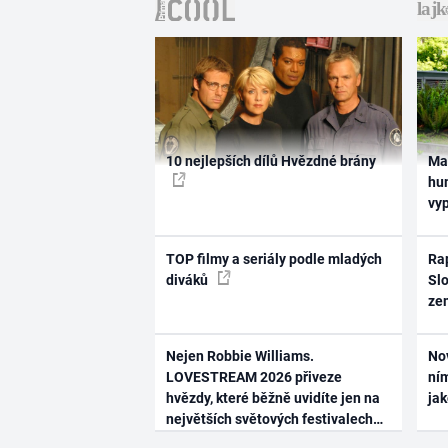
10 nejlepších dílů Hvězdné brány
Ma
hum
vy
TOP filmy a seriály podle mladých
Rap
diváků
Slo
ze
Nejen Robbie Williams.
No
LOVESTREAM 2026 přiveze
ním
hvězdy, které běžně uvidíte jen na
ja
největších světových festivalech