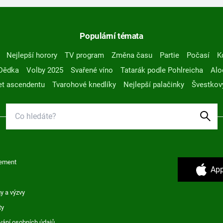
Populární témata
Nejlepší horory
TV program
Změna času
Partie
Počasí
K
Dědka
Volby 2025
Svařené víno
Tatarák podle Pohlreicha
Alo
t ascendentu
Tvarohové knedlíky
Nejlepší palačinky
Švestkov
ement
App
y a výzvy
ty
vání osobních údajů