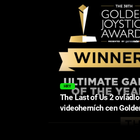
HRY
The Last of Us 2 ovládlo
videoherních cen Golde