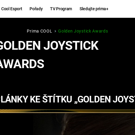
Cool Esport
Pořady
TV Program
Sledujte prima+
Prima COOL
Golden Joystick Awards
Hry
Zábava
GOLDEN JOYSTICK
MAFIA
ZÁBAVN
AWARDS
GALERI
GTA 6
NEJLEP
KINGDOM
KOMEDI
COME:
LÁNKY KE ŠTÍTKU „GOLDEN JOY
DELIVERANCE
CHUCK
NORRIS
ESPORT
DEADP