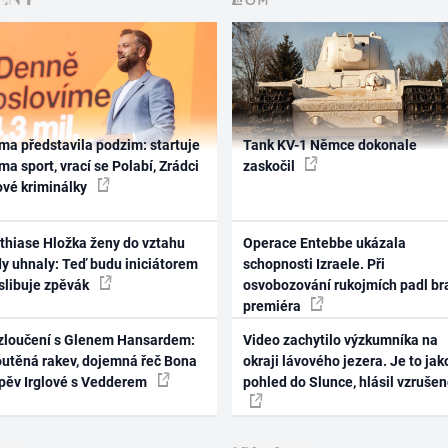
ma představila podzim: startuje
Tank KV-1 Němce dokonale
ma sport, vrací se Polabí, Zrádci
zaskočil
ové kriminálky
thiase Hložka ženy do vztahu
Operace Entebbe ukázala
dy uhnaly: Teď budu iniciátorem
schopnosti Izraele. Při
 slibuje zpěvák
osvobozování rukojmích padl br
premiéra
zloučení s Glenem Hansardem:
Video zachytilo výzkumníka na
outěná rakev, dojemná řeč Bona
okraji lávového jezera. Je to jak
zpěv Irglové s Vedderem
pohled do Slunce, hlásil vzruše