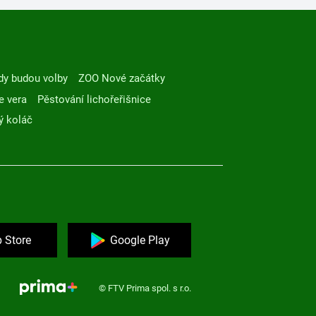
dy budou volby
ZOO Nové začátky
e vera
Pěstování lichořeřišnice
ý koláč
 Store
Google Play
© FTV Prima spol. s r.o.