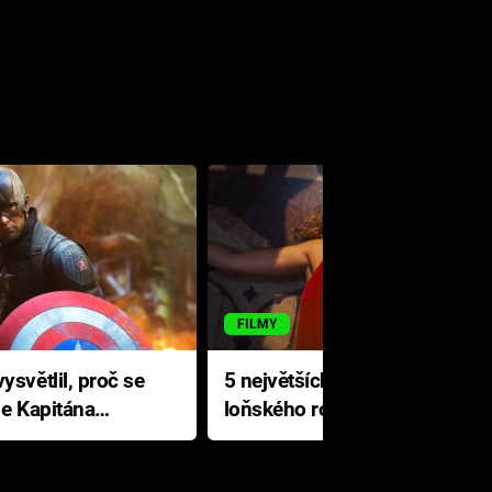
FILMY
ysvětlil, proč se
5 největších propadáků
le Kapitána
loňského roku: Disney na
jediné katastrofě prodělal 200
milionů dolarů