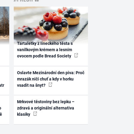
Tartaletky z lineckého těsta s
vanilkovým krémem a lesním
ovocem podle Bread Society
Oslavte Mezinárodní den piva: Proč
mrazák ničí chuť a kdy v horku
atr
vsadit na šnyt?
Mrkvové těstoviny bez lepku –
o
zdravá a originální alternativa
ně
klasiky