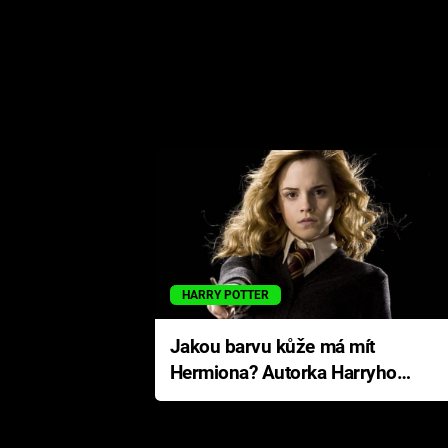
HARRY POTTER
Jakou barvu kůže má mít
Hermiona? Autorka Harryho
Pottera přišla s ráznou
odpovědí