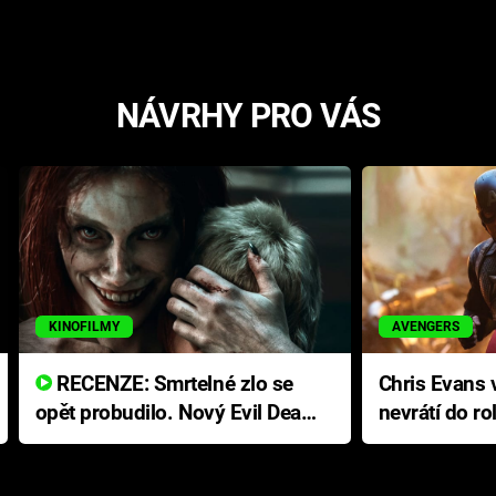
NÁVRHY PRO VÁS
KINOFILMY
AVENGERS
RECENZE: Smrtelné zlo se
Chris Evans v
opět probudilo. Nový Evil Dead
nevrátí do ro
přichází s neodolatelnou
Ameriky
hororovou nabídkou