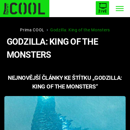
ŽIVĚ
STARHOUSE
BUFFY, PŘEMOŽITELKA UPÍRŮ
Trendy:
Prima COOL
Godzilla: King of the Monsters
GODZILLA: KING OF THE
ESCAPE
PLNEJ KOTEL
AVENGERS 5
MONSTERS
NEJNOVĚJŠÍ ČLÁNKY KE ŠTÍTKU „GODZILLA:
Témata
KING OF THE MONSTERS“
Filmy
Seriály
Hry