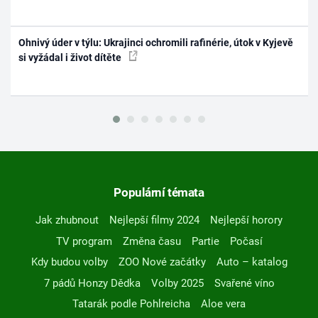
Ohnivý úder v týlu: Ukrajinci ochromili rafinérie, útok v Kyjevě
si vyžádal i život dítěte
Populární témata
Jak zhubnout
Nejlepší filmy 2024
Nejlepší horory
TV program
Změna času
Partie
Počasí
Kdy budou volby
ZOO Nové začátky
Auto – katalog
7 pádů Honzy Dědka
Volby 2025
Svařené víno
Tatarák podle Pohlreicha
Aloe vera