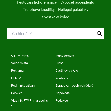
Pěstování lichořeřišnice
Výpočet ascendentu
Tvarohové knedlíky
Nejlepší palačinky
Švestkový koláč
O FTV Prima
Management
Volná místa
Press
Reklama
Castingy a výzvy
HbbTV
Kontakty
Podmínky užívání
Zpracování osobních údajů
Cookies
Nápověda
Vlastník FTV Prima spol. s
Redakce
r.o.