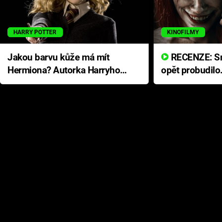
HARRY POTTER
KINOFILMY
Jakou barvu kůže má mít
RECENZE: Smrtelné zlo se
Hermiona? Autorka Harryho
opět probudilo
Pottera přišla s ráznou
přichází s neo
odpovědí
hororovou nab