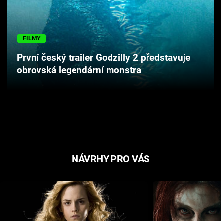
Cool Esport
Pořady
FILMY
První český trailer Godzilly 2 představuje
TV Program
obrovská legendární monstra
Sledujte prima+
Přihlášení
Sledujte nás
NÁVRHY PRO VÁS