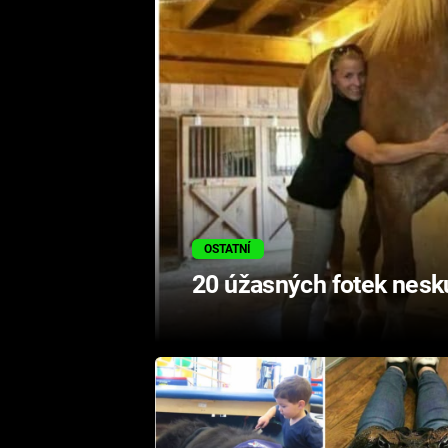
OSTATNÍ
20 úžasných fotek nesk