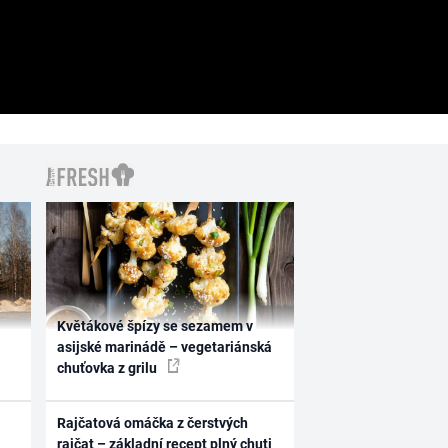
Květákové špízy se sezamem v
asijské marinádě – vegetariánská
chuťovka z grilu
Rajčatová omáčka z čerstvých
rajčat – základní recept plný chuti