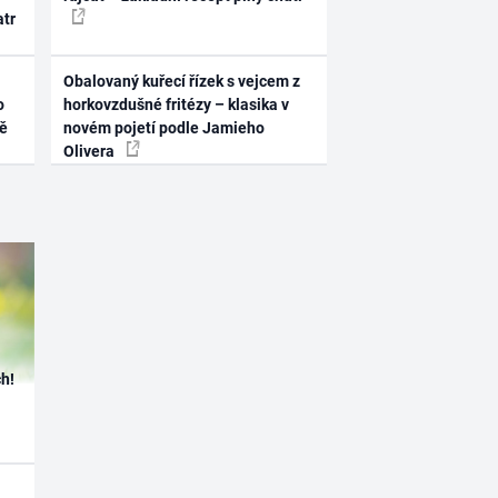
atr
Obalovaný kuřecí řízek s vejcem z
o
horkovzdušné fritézy – klasika v
ně
novém pojetí podle Jamieho
Olivera
h!