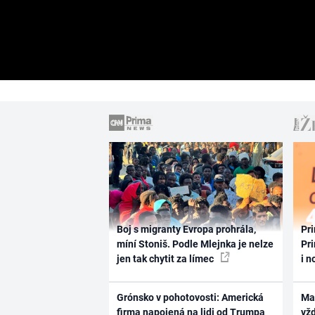
Boj s migranty Evropa prohrála,
Pri
míní Stoniš. Podle Mlejnka je nelze
Pri
jen tak chytit za límec
i n
Grónsko v pohotovosti: Americká
Ma
firma napojená na lidi od Trumpa
vž