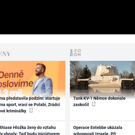
ma představila podzim: startuje
Tank KV-1 Němce dokonale
ma sport, vrací se Polabí, Zrádci
zaskočil
ové kriminálky
thiase Hložka ženy do vztahu
Operace Entebbe ukázala
dy uhnaly: Teď budu iniciátorem
schopnosti Izraele. Při