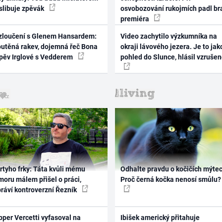
 slibuje zpěvák
osvobozování rukojmích padl br
premiéra
zloučení s Glenem Hansardem:
Video zachytilo výzkumníka na
outěná rakev, dojemná řeč Bona
okraji lávového jezera. Je to jak
zpěv Irglové s Vedderem
pohled do Slunce, hlásil vzruše
rtyho frky: Táta kvůli mému
Odhalte pravdu o kočičích mýtec
oru málem přišel o práci,
Proč černá kočka nenosí smůlu?
práví kontroverzní Řezník
per Vercetti vyfasoval na
Ibišek americký přitahuje