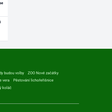
se
é
dy budou volby
ZOO Nové začátky
e vera
Pěstování lichořeřišnice
ý koláč