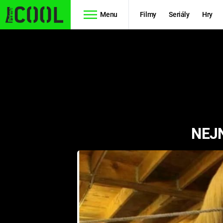
Menu
Filmy
Seriály
Hry
Seriály
Filmy
SIMPSONOVI
STAR WARS
HVĚZDNÁ
AVENGERS
BRÁNA
NEJN
RYCHLE A
TEORIE
ZBĚSILE 10
VELKÉHO
PREDÁTOR
TŘESKU
FUTURAMA