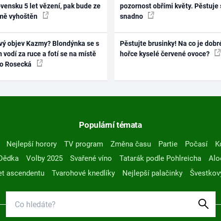
vensku 5 let vězení, pak bude ze
pozornost obřími květy. Pěstuje 
mě vyhoštěn
snadno
vý objev Kazmy? Blondýnka se s
Pěstujte brusinky! Na co je dobr
 vodí za ruce a fotí se na místě
hořce kyselé červené ovoce?
ko Rosecká
Populární témata
Nejlepší horory
TV program
Změna času
Partie
Počasí
K
Dědka
Volby 2025
Svařené víno
Tatarák podle Pohlreicha
Alo
t ascendentu
Tvarohové knedlíky
Nejlepší palačinky
Švestkov