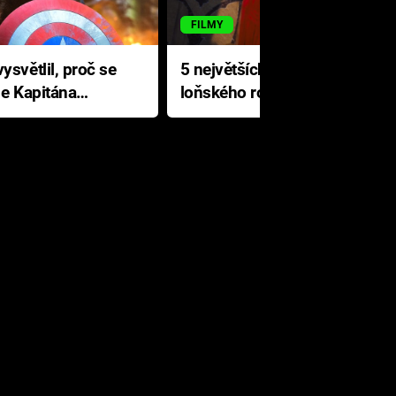
FILMY
ysvětlil, proč se
5 největších propadáků
le Kapitána
loňského roku: Disney na
jediné katastrofě prodělal 200
milionů dolarů