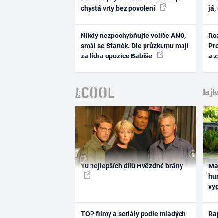
chystá vrty bez povolení
já,
Nikdy nezpochybňujte voliče ANO,
Ro
smál se Staněk. Dle průzkumu mají
Pr
za lídra opozice Babiše
a 
10 nejlepších dílů Hvězdné brány
Ma
hum
vy
TOP filmy a seriály podle mladých
Rap