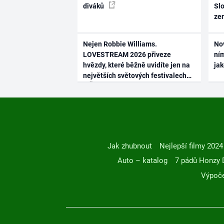
diváků
Slo
ze
Nejen Robbie Williams.
No
LOVESTREAM 2026 přiveze
ním
hvězdy, které běžně uvidíte jen na
ja
největších světových festivalech
Jak zhubnout
Nejlepší filmy 2024
Auto – katalog
7 pádů Honzy 
Výpoče