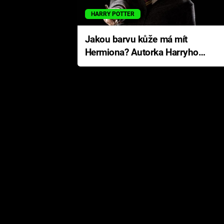
HARRY POTTER
Jakou barvu kůže má mít
Hermiona? Autorka Harryho
Pottera přišla s ráznou
odpovědí