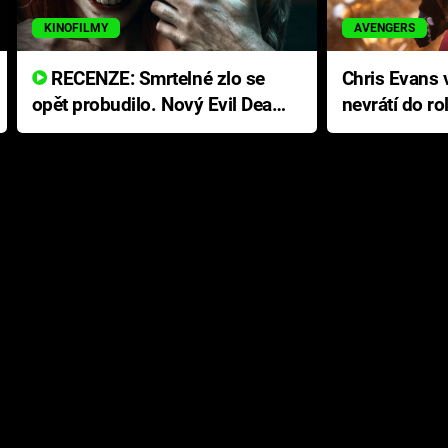
KINOFILMY
AVENGERS
RECENZE: Smrtelné zlo se
Chris Evans v
opět probudilo. Nový Evil Dead
nevrátí do ro
přichází s neodolatelnou
Ameriky
hororovou nabídkou