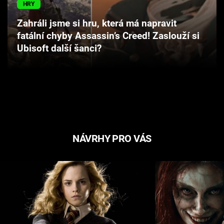
HRY
Cool Esport
Zahráli jsme si hru, která má napravit
Pořady
fatální chyby Assassin’s Creed! Zaslouží si
Ubisoft další šanci?
TV Program
Sledujte prima+
Přihlášení
NÁVRHY PRO VÁS
Sledujte nás