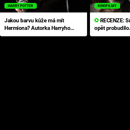
HARRY POTTER
KINOFILMY
Jakou barvu kůže má mít
RECENZE: Smrtelné zlo se
Hermiona? Autorka Harryho
opět probudilo
Pottera přišla s ráznou
přichází s neo
odpovědí
hororovou nab