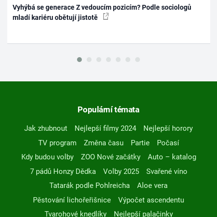
Vyhýbá se generace Z vedoucím pozicím? Podle sociologů
mladí kariéru obětují jistotě
Populární témata
Jak zhubnout
Nejlepší filmy 2024
Nejlepší horory
TV program
Změna času
Partie
Počasí
Kdy budou volby
ZOO Nové začátky
Auto – katalog
7 pádů Honzy Dědka
Volby 2025
Svařené víno
Tatarák podle Pohlreicha
Aloe vera
Pěstování lichořeřišnice
Výpočet ascendentu
Tvarohové knedlíky
Nejlepší palačinky