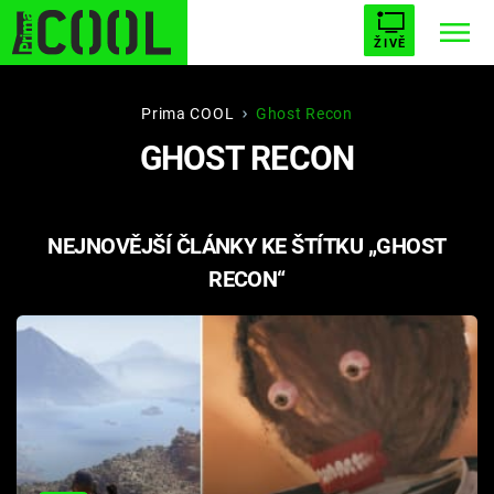
ŽIVĚ
STARHOUSE
BUFFY, PŘEMOŽITELKA UPÍRŮ
Trendy:
Prima COOL
Ghost Recon
GHOST RECON
ESCAPE
PLNEJ KOTEL
AVENGERS 5
NEJNOVĚJŠÍ ČLÁNKY KE ŠTÍTKU „GHOST
RECON“
Témata
Filmy
Seriály
Hry