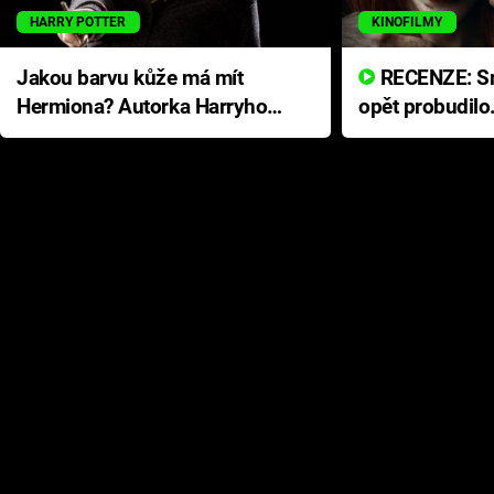
HARRY POTTER
KINOFILMY
Jakou barvu kůže má mít
RECENZE: Smrtelné zlo se
Hermiona? Autorka Harryho
opět probudilo
Pottera přišla s ráznou
přichází s neo
odpovědí
hororovou nab