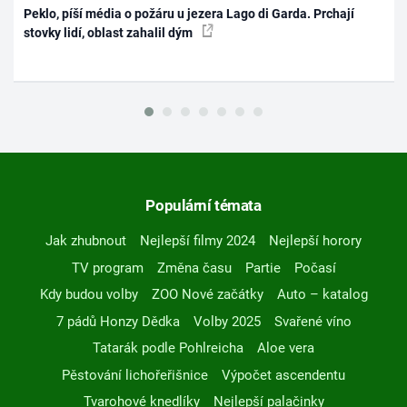
Peklo, píší média o požáru u jezera Lago di Garda. Prchají
stovky lidí, oblast zahalil dým
Populární témata
Jak zhubnout
Nejlepší filmy 2024
Nejlepší horory
TV program
Změna času
Partie
Počasí
Kdy budou volby
ZOO Nové začátky
Auto – katalog
7 pádů Honzy Dědka
Volby 2025
Svařené víno
Tatarák podle Pohlreicha
Aloe vera
Pěstování lichořeřišnice
Výpočet ascendentu
Tvarohové knedlíky
Nejlepší palačinky