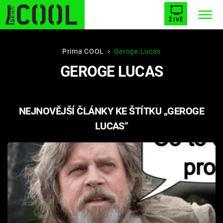
ŽIVĚ
STARHOUSE
BUFFY, PŘEMOŽITELKA UPÍRŮ
Trendy:
Prima COOL
Geroge Lucas
GEROGE LUCAS
ESCAPE
PLNEJ KOTEL
AVENGERS 5
NEJNOVĚJŠÍ ČLÁNKY KE ŠTÍTKU „GEROGE
LUCAS“
Témata
Filmy
Seriály
Hry