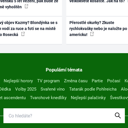
vensku 5 let vězení, pak bude ze
velkokvěté kosatce. Jak na to?
mě vyhoštěn
vý objev Kazmy? Blondýnka se s
Přerostlé okurky? Zkuste
 vodí za ruce a fotí se na místě
rychlokvašky nebo je naložte po
ko Rosecká
americku!
Populární témata
Nejlepší horory
TV program
Změna času
Partie
Počasí
K
Dědka
Volby 2025
Svařené víno
Tatarák podle Pohlreicha
Alo
t ascendentu
Tvarohové knedlíky
Nejlepší palačinky
Švestkov