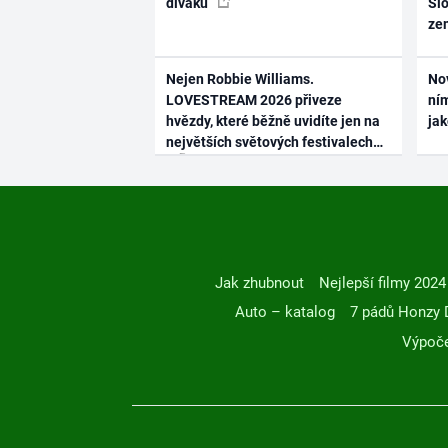
diváků
Slo
ze
Nejen Robbie Williams.
No
LOVESTREAM 2026 přiveze
ním
hvězdy, které běžně uvidíte jen na
ja
největších světových festivalech
Jak zhubnout
Nejlepší filmy 2024
Auto – katalog
7 pádů Honzy 
Výpoče