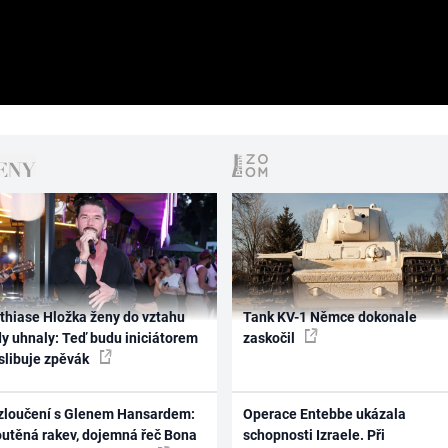
thiase Hložka ženy do vztahu
Tank KV-1 Němce dokonale
dy uhnaly: Teď budu iniciátorem
zaskočil
 slibuje zpěvák
zloučení s Glenem Hansardem:
Operace Entebbe ukázala
outěná rakev, dojemná řeč Bona
schopnosti Izraele. Při