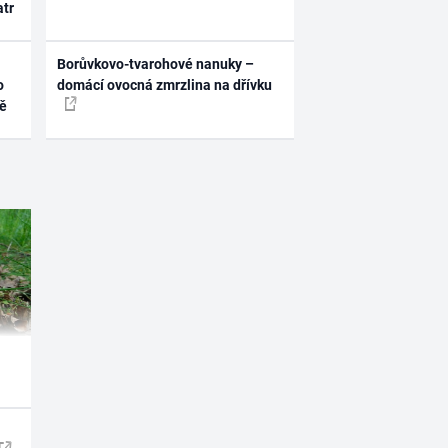
atr
Borůvkovo-tvarohové nanuky –
o
domácí ovocná zmrzlina na dřívku
ně