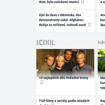
dron, bylo naložené municí
a 
Vjel do davu v Německu, dva
Ane
demonstranty zabil. Afghánec
byd
dožije za mřížemi, rozhodl soud
šp
10 nejlepších dílů Hvězdné brány
Ma
hum
vy
TOP filmy a seriály podle mladých
Rap