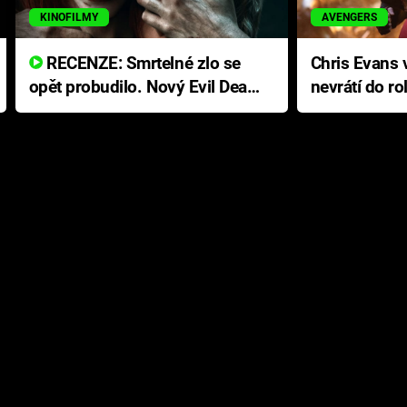
KINOFILMY
AVENGERS
RECENZE: Smrtelné zlo se
Chris Evans v
opět probudilo. Nový Evil Dead
nevrátí do ro
přichází s neodolatelnou
Ameriky
hororovou nabídkou