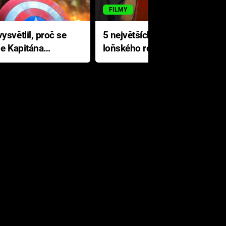
FILMY
ysvětlil, proč se
5 největších propadáků
le Kapitána
loňského roku: Disney na
jediné katastrofě prodělal 200
milionů dolarů