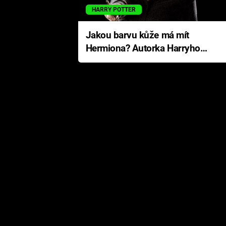
HARRY POTTER
Jakou barvu kůže má mít
Hermiona? Autorka Harryho
Pottera přišla s ráznou
odpovědí