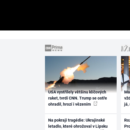
USA vystřílely většinu klíčových
Ma
raket, tvrdí CNN. Trump se ostře
vž
ohradil, hrozí i vězením
já,
Na pokraji tragédie: Ukrajinské
Ro
letadlo, které ohrožoval v Lipsku
Pr