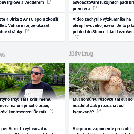
zpěv Irglové s Vedderem
osvobozování rukojmích padl br
premiéra
ta a Jirka z AYTO spolu zkouší
Video zachytilo výzkumníka na
let. Válise mrzí, že ukázal
okraji lávového jezera. Je to jak
atné stránky
pohled do Slunce, hlásil vzruše
rtyho frky: Táta kvůli mému
Muchomůrku růžovku ani sucho
oru málem přišel o práci,
nezdolá! Jak ji rozeznat od
práví kontroverzní Řezník
tygrované?
per Vercetti vyfasoval na
V srpnu nezapomeňte přesadit