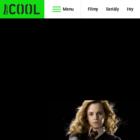
Menu
Filmy
Seriály
Hry
Seriály
Filmy
SIMPSONOVI
STAR WARS
HVĚZDNÁ
AVENGERS
BRÁNA
RYCHLE A
TEORIE
ZBĚSILE 10
VELKÉHO
PREDÁTOR
TŘESKU
FUTURAMA