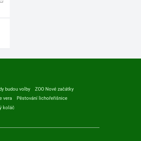
dy budou volby
ZOO Nové začátky
e vera
Pěstování lichořeřišnice
ý koláč