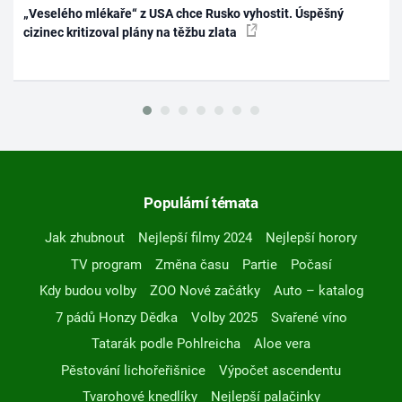
„Veselého mlékaře“ z USA chce Rusko vyhostit. Úspěšný
cizinec kritizoval plány na těžbu zlata
Populární témata
Jak zhubnout
Nejlepší filmy 2024
Nejlepší horory
TV program
Změna času
Partie
Počasí
Kdy budou volby
ZOO Nové začátky
Auto – katalog
7 pádů Honzy Dědka
Volby 2025
Svařené víno
Tatarák podle Pohlreicha
Aloe vera
Pěstování lichořeřišnice
Výpočet ascendentu
Tvarohové knedlíky
Nejlepší palačinky