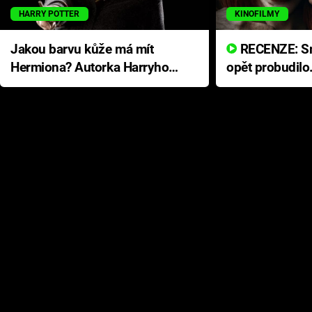
HARRY POTTER
KINOFILMY
Jakou barvu kůže má mít
RECENZE: Smrtelné zlo se
Hermiona? Autorka Harryho
opět probudilo
Pottera přišla s ráznou
přichází s neo
odpovědí
hororovou nab