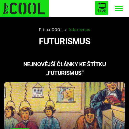
ŽIVĚ
STARHOUSE
BUFFY, PŘEMOŽITELKA UPÍRŮ
Trendy:
Prima COOL
futurismus
FUTURISMUS
ESCAPE
PLNEJ KOTEL
AVENGERS 5
NEJNOVĚJŠÍ ČLÁNKY KE ŠTÍTKU
„FUTURISMUS“
Témata
Filmy
Seriály
Hry