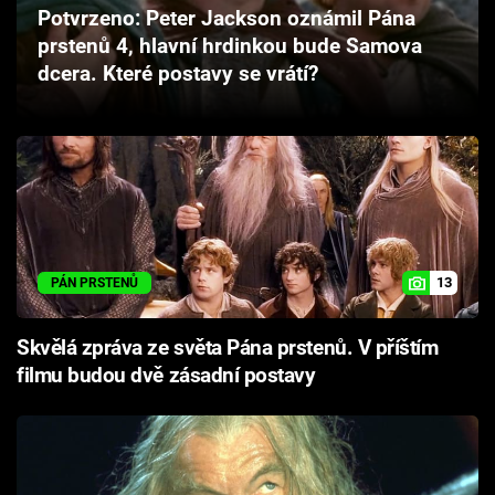
Potvrzeno: Peter Jackson oznámil Pána
Cool Esport
prstenů 4, hlavní hrdinkou bude Samova
dcera. Které postavy se vrátí?
Pořady
TV Program
Sledujte prima+
Přihlášení
13
PÁN PRSTENŮ
Sledujte nás
Skvělá zpráva ze světa Pána prstenů. V příštím
filmu budou dvě zásadní postavy