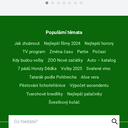
Populární témata
Jak zhubnout
Nejlepší filmy 2024
Nejlepší horory
TV program
Změna času
Partie
Počasí
Kdy budou volby
ZOO Nové začátky
Auto – katalog
7 pádů Honzy Dědka
Volby 2025
Svařené víno
Tatarák podle Pohlreicha
Aloe vera
Pěstování lichořeřišnice
Výpočet ascendentu
Tvarohové knedlíky
Nejlepší palačinky
Švestkový koláč