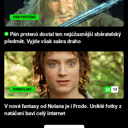
PÁN PRSTENŮ
Pán prstenů dostal ten nejúžasnější sběratelský
předmět. Vyjde však sakra draho
13
KINOFILMY
V nové fantasy od Nolana je i Frodo. Uniklé fotky z
natáčení baví celý internet