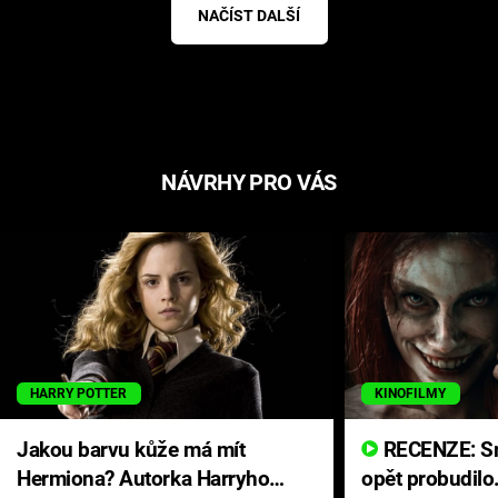
NAČÍST DALŠÍ
NÁVRHY PRO VÁS
HARRY POTTER
KINOFILMY
Jakou barvu kůže má mít
RECENZE: Smrtelné zlo se
Hermiona? Autorka Harryho
opět probudilo