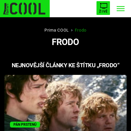
ŽIVĚ
STARHOUSE
BUFFY, PŘEMOŽITELKA UPÍRŮ
Trendy:
Prima COOL
Frodo
FRODO
ESCAPE
PLNEJ KOTEL
AVENGERS 5
NEJNOVĚJŠÍ ČLÁNKY KE ŠTÍTKU „FRODO“
Témata
Filmy
Seriály
Hry
PÁN PRSTENŮ