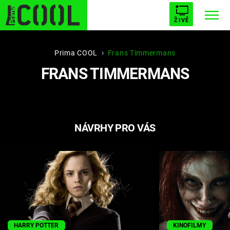
ŽIVĚ
STARHOUSE
BUFFY, PŘEMOŽITELKA UPÍRŮ
Trendy:
Prima COOL
Frans Timmermans
FRANS TIMMERMANS
ESCAPE
PLNEJ KOTEL
AVENGERS 5
NÁVRHY PRO VÁS
Témata
Filmy
Seriály
Hry
HARRY POTTER
KINOFILMY