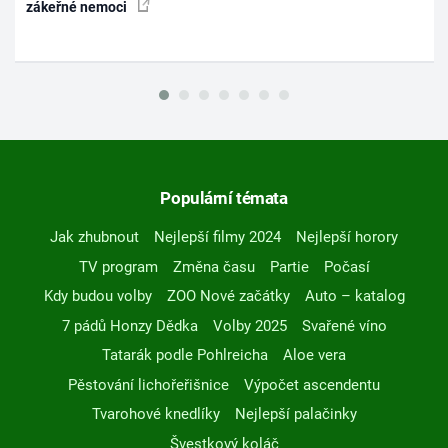
zákeřné nemoci
Populární témata
Jak zhubnout
Nejlepší filmy 2024
Nejlepší horory
TV program
Změna času
Partie
Počasí
Kdy budou volby
ZOO Nové začátky
Auto – katalog
7 pádů Honzy Dědka
Volby 2025
Svařené víno
Tatarák podle Pohlreicha
Aloe vera
Pěstování lichořeřišnice
Výpočet ascendentu
Tvarohové knedlíky
Nejlepší palačinky
Švestkový koláč