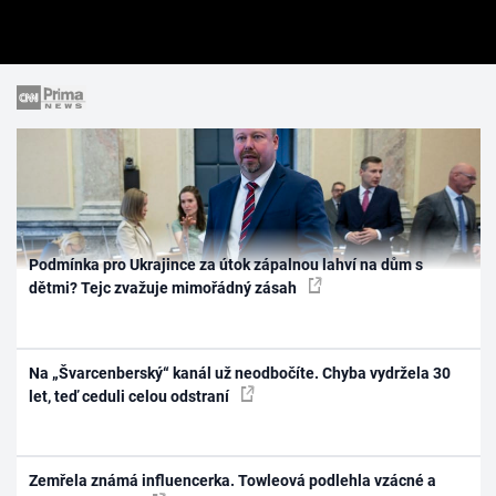
Podmínka pro Ukrajince za útok zápalnou lahví na dům s
dětmi? Tejc zvažuje mimořádný zásah
Na „Švarcenberský“ kanál už neodbočíte. Chyba vydržela 30
let, teď ceduli celou odstraní
Zemřela známá influencerka. Towleová podlehla vzácné a