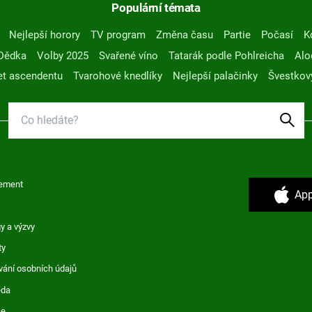
Populární témata
Nejlepší horory
TV program
Změna času
Partie
Počasí
K
Dědka
Volby 2025
Svařené víno
Tatarák podle Pohlreicha
Alo
t ascendentu
Tvarohové knedlíky
Nejlepší palačinky
Švestkov
ement
App
y a výzvy
ty
vání osobních údajů
ěda
ce