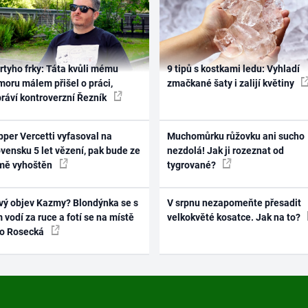
rtyho frky: Táta kvůli mému
9 tipů s kostkami ledu: Vyhladí
oru málem přišel o práci,
zmačkané šaty i zalijí květiny
práví kontroverzní Řezník
per Vercetti vyfasoval na
Muchomůrku růžovku ani sucho
vensku 5 let vězení, pak bude ze
nezdolá! Jak ji rozeznat od
mě vyhoštěn
tygrované?
vý objev Kazmy? Blondýnka se s
V srpnu nezapomeňte přesadit
 vodí za ruce a fotí se na místě
velkokvěté kosatce. Jak na to?
ko Rosecká