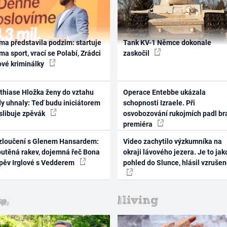
ma představila podzim: startuje
Tank KV-1 Němce dokonale
ma sport, vrací se Polabí, Zrádci
zaskočil
ové kriminálky
thiase Hložka ženy do vztahu
Operace Entebbe ukázala
dy uhnaly: Teď budu iniciátorem
schopnosti Izraele. Při
 slibuje zpěvák
osvobozování rukojmích padl br
premiéra
zloučení s Glenem Hansardem:
Video zachytilo výzkumníka na
outěná rakev, dojemná řeč Bona
okraji lávového jezera. Je to jak
zpěv Irglové s Vedderem
pohled do Slunce, hlásil vzruše