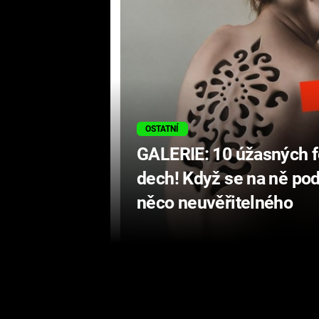
OSTATNÍ
GALERIE: 10 úžasných fo
dech! Když se na ně podí
něco neuvěřitelného