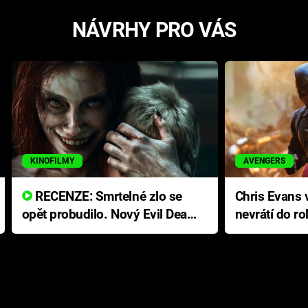
NÁVRHY PRO VÁS
KINOFILMY
AVENGERS
RECENZE: Smrtelné zlo se
Chris Evans v
opět probudilo. Nový Evil Dead
nevrátí do ro
přichází s neodolatelnou
Ameriky
hororovou nabídkou