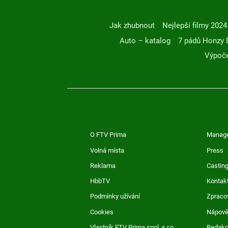
Jak zhubnout
Nejlepší filmy 2024
Auto – katalog
7 pádů Honzy 
Výpoče
O FTV Prima
Manag
Volná místa
Press
Reklama
Casting
HbbTV
Kontak
Podmínky užívání
Zpraco
Cookies
Nápov
Vlastník FTV Prima spol. s r.o.
Redak