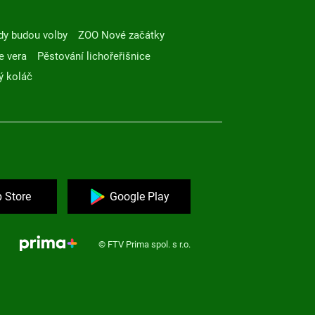
dy budou volby
ZOO Nové začátky
e vera
Pěstování lichořeřišnice
ý koláč
 Store
Google Play
© FTV Prima spol. s r.o.