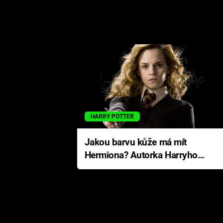
HARRY POTTER
Jakou barvu kůže má mít
Hermiona? Autorka Harryho
Pottera přišla s ráznou
odpovědí