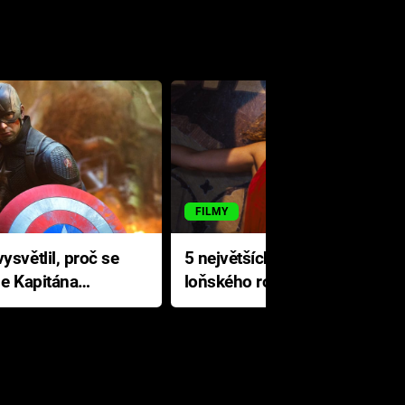
FILMY
ysvětlil, proč se
5 největších propadáků
le Kapitána
loňského roku: Disney na
jediné katastrofě prodělal 200
milionů dolarů