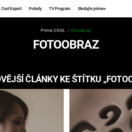
Cool Esport
Pořady
TV Program
Sledujte prima+
Prima COOL
fotoobraz
Hry
Zábava
FOTOOBRAZ
MAFIA
ZÁBAVN
GALERI
GTA 6
NEJLEP
VĚJŠÍ ČLÁNKY KE ŠTÍTKU „FOTO
KINGDOM
KOMEDI
COME:
DELIVERANCE
CHUCK
NORRIS
ESPORT
DEADP