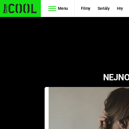
Menu
Filmy
Seriály
Hry
Seriály
Filmy
SIMPSONOVI
STAR WARS
HVĚZDNÁ
AVENGERS
BRÁNA
NEJNO
RYCHLE A
TEORIE
ZBĚSILE 10
VELKÉHO
PREDÁTOR
TŘESKU
FUTURAMA