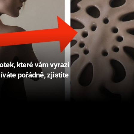
tek, které vám vyrazí
váte pořádně, zjistíte