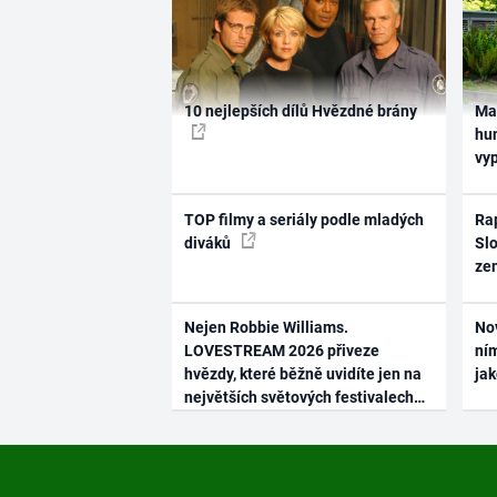
10 nejlepších dílů Hvězdné brány
Ma
hum
vy
TOP filmy a seriály podle mladých
Rap
diváků
Slo
ze
Nejen Robbie Williams.
No
LOVESTREAM 2026 přiveze
ním
hvězdy, které běžně uvidíte jen na
ja
největších světových festivalech