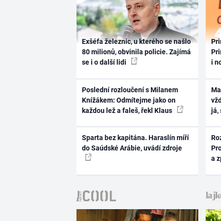
Exšéfa železnic, u kterého se našlo
Pri
80 milionů, obvinila policie. Zajímá
Pri
se i o další lidi
i n
Poslední rozloučení s Milanem
Ma
Knížákem: Odmítejme jako on
vž
každou lež a faleš, řekl Klaus
já,
Sparta bez kapitána. Haraslín míří
Ro
do Saúdské Arábie, uvádí zdroje
Pr
a 