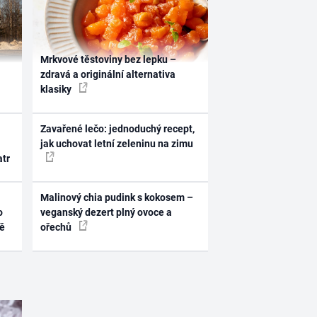
Mrkvové těstoviny bez lepku –
zdravá a originální alternativa
klasiky
Zavařené lečo: jednoduchý recept,
jak uchovat letní zeleninu na zimu
atr
Malinový chia pudink s kokosem –
o
veganský dezert plný ovoce a
ně
ořechů