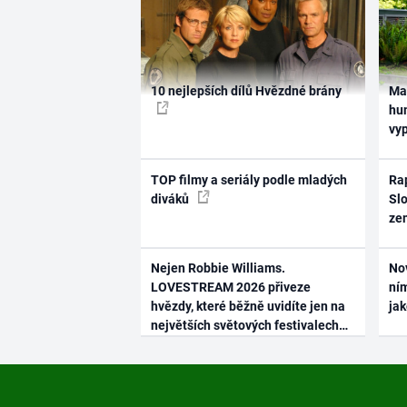
10 nejlepších dílů Hvězdné brány
Ma
hum
vy
TOP filmy a seriály podle mladých
Rap
diváků
Slo
ze
Nejen Robbie Williams.
No
LOVESTREAM 2026 přiveze
ním
hvězdy, které běžně uvidíte jen na
ja
největších světových festivalech