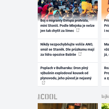
Boj s migranty Evropa prohrála,
Pri
míní Stoniš. Podle Mlejnka je nelze
Pri
jen tak chytit za límec
i n
Nikdy nezpochybňujte voliče ANO,
Ma
smál se Staněk. Dle průzkumu mají
vž
za lídra opozice Babiše
já,
Poplach v Bulharsku: Dron plný
Ro
výbušnin explodoval kousek od
Pr
plynovodu, jeho původ je nejasný
a 