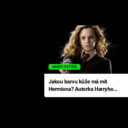
HARRY POTTER
Jakou barvu kůže má mít
Hermiona? Autorka Harryho
Pottera přišla s ráznou
odpovědí