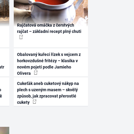
Rajčatová omáčka z čerstvých
rajčat – základní recept plný chuti
Obalovaný kuřecí řízek s vejcem z
horkovzdušné fritézy – klasika v
atr
novém pojetí podle Jamieho
Olivera
Cukeťák aneb cuketový nákyp na
o
plech s uzeným masem – skvělý
ně
způsob, jak zpracovat přerostlé
cukety