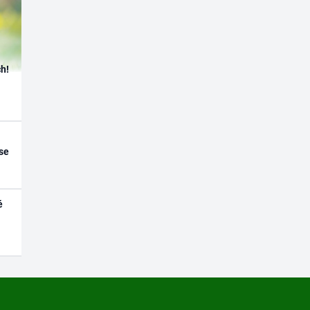
h!
se
é