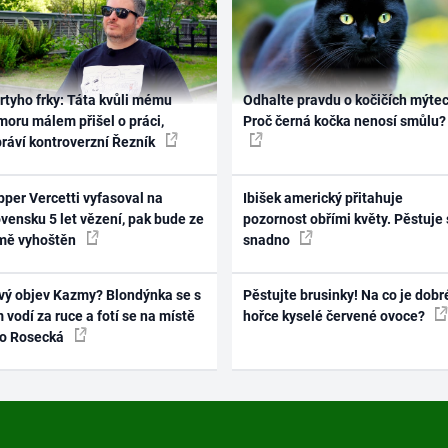
rtyho frky: Táta kvůli mému
Odhalte pravdu o kočičích mýtec
oru málem přišel o práci,
Proč černá kočka nenosí smůlu?
práví kontroverzní Řezník
per Vercetti vyfasoval na
Ibišek americký přitahuje
vensku 5 let vězení, pak bude ze
pozornost obřími květy. Pěstuje 
mě vyhoštěn
snadno
vý objev Kazmy? Blondýnka se s
Pěstujte brusinky! Na co je dobr
 vodí za ruce a fotí se na místě
hořce kyselé červené ovoce?
ko Rosecká