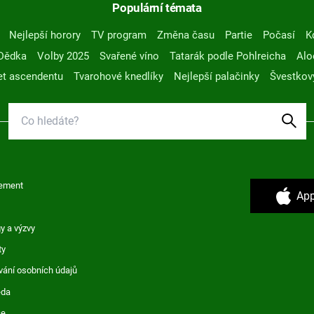
Populární témata
Nejlepší horory
TV program
Změna času
Partie
Počasí
K
Dědka
Volby 2025
Svařené víno
Tatarák podle Pohlreicha
Alo
t ascendentu
Tvarohové knedlíky
Nejlepší palačinky
Švestkov
ement
App
y a výzvy
ty
vání osobních údajů
ěda
ce