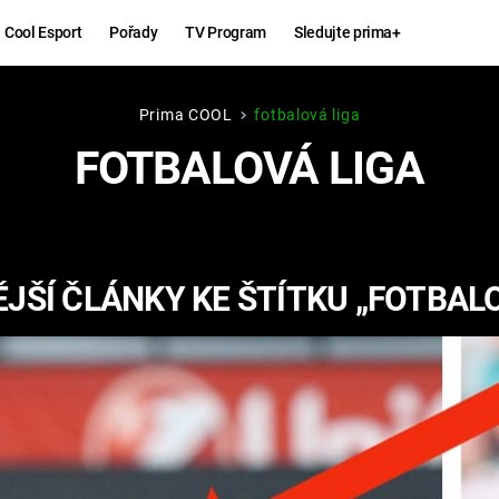
Cool Esport
Pořady
TV Program
Sledujte prima+
Prima COOL
fotbalová liga
Hry
Zábava
FOTBALOVÁ LIGA
MAFIA
ZÁBAVN
GALERI
GTA 6
NEJLEP
JŠÍ ČLÁNKY KE ŠTÍTKU „FOTBALO
KINGDOM
KOMEDI
COME:
DELIVERANCE
CHUCK
NORRIS
ESPORT
DEADP