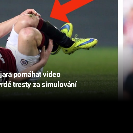
 jara pomáhat video
tvrdé tresty za simulování