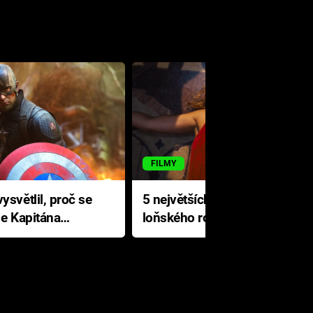
FILMY
ysvětlil, proč se
5 největších propadáků
le Kapitána
loňského roku: Disney na
jediné katastrofě prodělal 200
milionů dolarů