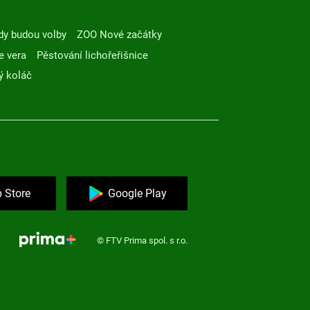
dy budou volby
ZOO Nové začátky
e vera
Pěstování lichořeřišnice
ý koláč
 Store
Google Play
© FTV Prima spol. s r.o.