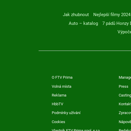
Jak zhubnout
Nejlepší filmy 2024
Auto – katalog
7 pádů Honzy 
Výpoče
O FTV Prima
Manag
Volná místa
Press
Reklama
Casting
HbbTV
Kontak
Podmínky užívání
Zpraco
Cookies
Nápov
Vlastník FTV Prima spol. s r.o.
Redak