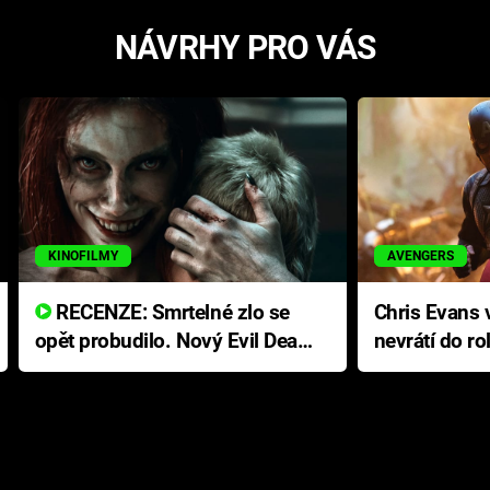
NÁVRHY PRO VÁS
KINOFILMY
AVENGERS
RECENZE: Smrtelné zlo se
Chris Evans v
opět probudilo. Nový Evil Dead
nevrátí do ro
přichází s neodolatelnou
Ameriky
hororovou nabídkou