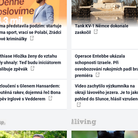
ma představila podzim: startuje
Tank KV-1 Němce dokonale
ma sport, vrací se Polabí, Zrádci
zaskočil
ové kriminálky
thiase Hložka ženy do vztahu
Operace Entebbe ukázala
dy uhnaly: Teď budu iniciátorem
schopnosti Izraele. Při
 slibuje zpěvák
osvobozování rukojmích padl br
premiéra
zloučení s Glenem Hansardem:
Video zachytilo výzkumníka na
outěná rakev, dojemná řeč Bona
okraji lávového jezera. Je to jak
zpěv Irglové s Vedderem
pohled do Slunce, hlásil vzruše