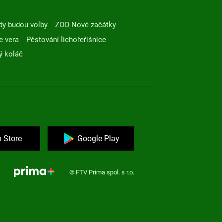
dy budou volby
ZOO Nové začátky
e vera
Pěstování lichořeřišnice
ý koláč
 Store
Google Play
© FTV Prima spol. s r.o.