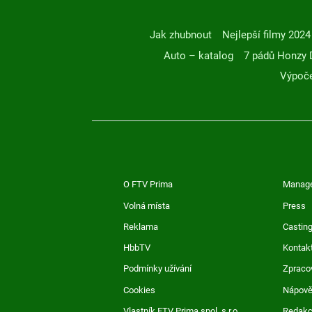
Jak zhubnout
Nejlepší filmy 2024
Auto – katalog
7 pádů Honzy 
Výpoče
O FTV Prima
Manag
Volná místa
Press
Reklama
Casting
HbbTV
Kontak
Podmínky užívání
Zpraco
Cookies
Nápov
Vlastník FTV Prima spol. s r.o.
Redak