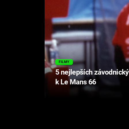
FILMY
5 nejlepších závodnický
k Le Mans 66