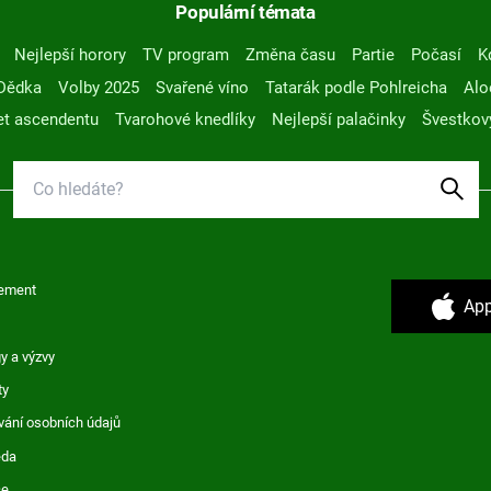
Populární témata
Nejlepší horory
TV program
Změna času
Partie
Počasí
K
Dědka
Volby 2025
Svařené víno
Tatarák podle Pohlreicha
Alo
t ascendentu
Tvarohové knedlíky
Nejlepší palačinky
Švestkov
ement
App
y a výzvy
ty
vání osobních údajů
ěda
ce