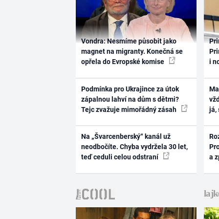
Vondra: Nesmíme působit jako
Pri
magnet na migranty. Konečná se
Pri
opřela do Evropské komise
i n
Podmínka pro Ukrajince za útok
Ma
zápalnou lahví na dům s dětmi?
vž
Tejc zvažuje mimořádný zásah
já,
Na „Švarcenberský“ kanál už
Ro
neodbočíte. Chyba vydržela 30 let,
Pr
teď ceduli celou odstraní
a 