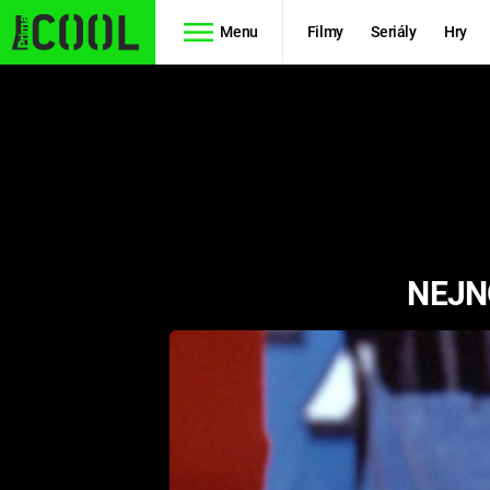
Menu
Filmy
Seriály
Hry
Seriály
Filmy
SIMPSONOVI
STAR WARS
HVĚZDNÁ
AVENGERS
BRÁNA
NEJN
RYCHLE A
TEORIE
ZBĚSILE 10
VELKÉHO
PREDÁTOR
TŘESKU
FUTURAMA