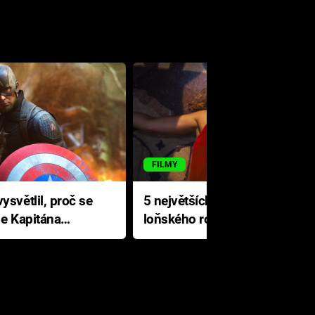
FILMY
ysvětlil, proč se
5 největších propadáků
le Kapitána
loňského roku: Disney na
jediné katastrofě prodělal 200
milionů dolarů