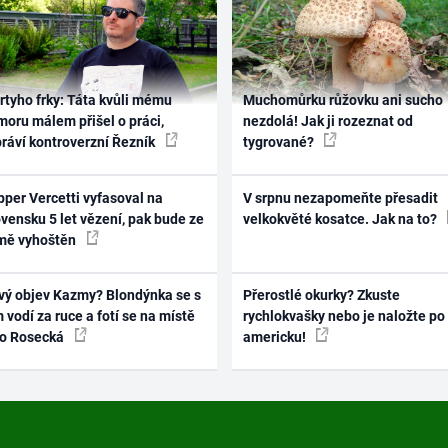
rtyho frky: Táta kvůli mému
Muchomůrku růžovku ani sucho
oru málem přišel o práci,
nezdolá! Jak ji rozeznat od
práví kontroverzní Řezník
tygrované?
per Vercetti vyfasoval na
V srpnu nezapomeňte přesadit
vensku 5 let vězení, pak bude ze
velkokvěté kosatce. Jak na to?
mě vyhoštěn
vý objev Kazmy? Blondýnka se s
Přerostlé okurky? Zkuste
 vodí za ruce a fotí se na místě
rychlokvašky nebo je naložte po
ko Rosecká
americku!