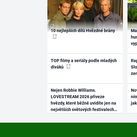
10 nejlepších dílů Hvězdné brány
Ma
hum
vy
TOP filmy a seriály podle mladých
Rap
diváků
Slo
ze
Nejen Robbie Williams.
No
LOVESTREAM 2026 přiveze
ním
hvězdy, které běžně uvidíte jen na
ja
největších světových festivalech