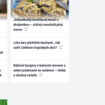
Jednoduchý borůvkový koláč s
drobenkou – vláčný moučník plný
ovoce
Léto bez přehřáté kuchyně. Jak
vařit i během tropických dnů?
atr
Rýžové burgery s kuřecím masem a
o
mrkví podávané se salátem – lehká
ně
a chutná večeře