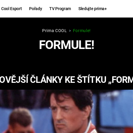
Cool Esport
Pořady
TV Program
Sledujte prima+
Prima COOL
Formule!
Hry
Zábava
FORMULE!
MAFIA
ZÁBAVN
GALERI
GTA 6
NEJLEP
OVĚJŠÍ ČLÁNKY KE ŠTÍTKU „FORM
KINGDOM
KOMEDI
COME:
DELIVERANCE
CHUCK
NORRIS
ESPORT
DEADP