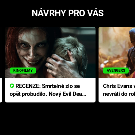
NÁVRHY PRO VÁS
KINOFILMY
AVENGERS
RECENZE: Smrtelné zlo se
Chris Evans v
opět probudilo. Nový Evil Dead
nevrátí do ro
přichází s neodolatelnou
Ameriky
hororovou nabídkou