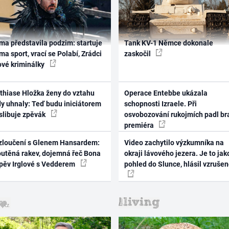
ma představila podzim: startuje
Tank KV-1 Němce dokonale
ma sport, vrací se Polabí, Zrádci
zaskočil
ové kriminálky
thiase Hložka ženy do vztahu
Operace Entebbe ukázala
dy uhnaly: Teď budu iniciátorem
schopnosti Izraele. Při
 slibuje zpěvák
osvobozování rukojmích padl br
premiéra
zloučení s Glenem Hansardem:
Video zachytilo výzkumníka na
outěná rakev, dojemná řeč Bona
okraji lávového jezera. Je to jak
zpěv Irglové s Vedderem
pohled do Slunce, hlásil vzruše