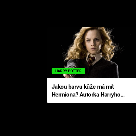
HARRY POTTER
Jakou barvu kůže má mít
Hermiona? Autorka Harryho
Pottera přišla s ráznou
odpovědí