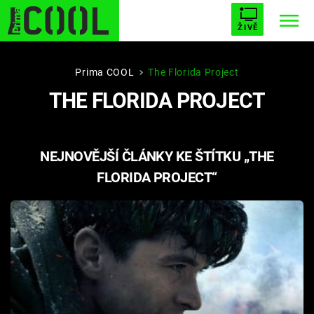
ŽIVĚ
STARHOUSE
BUFFY, PŘEMOŽITELKA UPÍRŮ
Trendy:
Prima COOL
The Florida Project
THE FLORIDA PROJECT
ESCAPE
PLNEJ KOTEL
AVENGERS 5
NEJNOVĚJŠÍ ČLÁNKY KE ŠTÍTKU „THE
FLORIDA PROJECT“
Témata
Filmy
Seriály
Hry