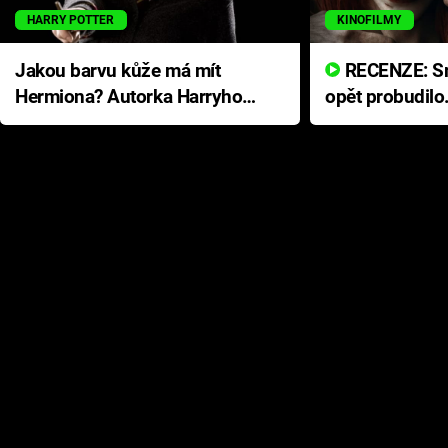
HARRY POTTER
KINOFILMY
Jakou barvu kůže má mít
RECENZE: Smrtelné zlo se
Hermiona? Autorka Harryho
opět probudilo
Pottera přišla s ráznou
přichází s neo
odpovědí
hororovou nab