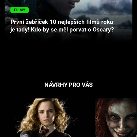
Cool Esport
FILMY
Pořady
První žebříček 10 nejlepších filmů roku
je tady! Kdo by se měl porvat o Oscary?
TV Program
Sledujte prima+
Přihlášení
NÁVRHY PRO VÁS
Sledujte nás