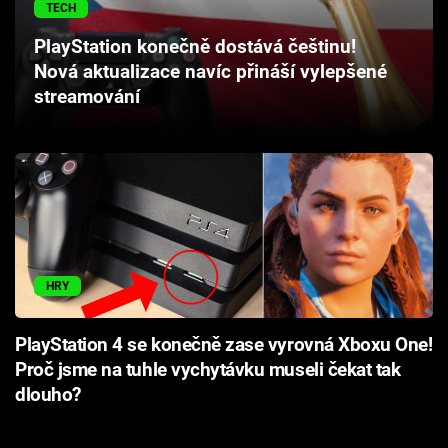
TECH
Cool Esport
PlayStation konečně dostává češtinu!
Pořady
Nová aktualizace navíc přináší vylepšené
streamování
TV Program
Sledujte prima+
Přihlášení
HRY
Sledujte nás
PlayStation 4 se konečně zase vyrovná Xboxu One!
Proč jsme na tuhle vychytávku museli čekat tak
dlouho?