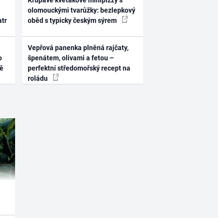
Křupavé květákové minipizzy s
olomouckými tvarůžky: bezlepkový
atr
oběd s typicky českým sýrem
Vepřová panenka plněná rajčaty,
o
špenátem, olivami a fetou –
ně
perfektní středomořský recept na
roládu