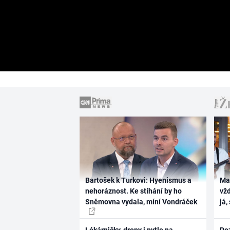
Bartošek k Turkovi: Hyenismus a
Ma
nehoráznost. Ke stíhání by ho
vž
Sněmovna vydala, míní Vondráček
já,