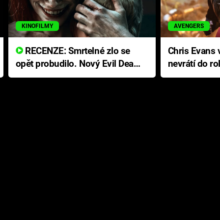
KINOFILMY
AVENGERS
RECENZE: Smrtelné zlo se
Chris Evans v
opět probudilo. Nový Evil Dead
nevrátí do ro
přichází s neodolatelnou
Ameriky
hororovou nabídkou