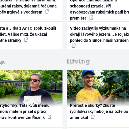
zloučení s Glenem Hansardem:
Operace Entebbe ukázala
outěná rakev, dojemná řeč Bona
schopnosti Izraele. Při
zpěv Irglové s Vedderem
osvobozování rukojmích padl br
premiéra
ta a Jirka z AYTO spolu zkouší
Video zachytilo výzkumníka na
let. Válise mrzí, že ukázal
okraji lávového jezera. Je to jak
atné stránky
pohled do Slunce, hlásil vzruše
rtyho frky: Táta kvůli mému
Přerostlé okurky? Zkuste
oru málem přišel o práci,
rychlokvašky nebo je naložte po
práví kontroverzní Řezník
americku!