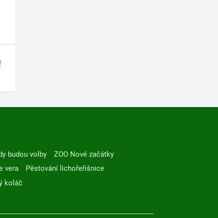
dy budou volby
ZOO Nové začátky
e vera
Pěstování lichořeřišnice
ý koláč