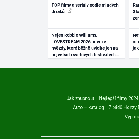
TOP filmy a seriály podle mladých
Rap
diváků
Slo
ze
Nejen Robbie Williams.
No
LOVESTREAM 2026 přiveze
ním
hvězdy, které běžně uvidíte jen na
ja
největších světových festivalech
Jak zhubnout
Nejlepší filmy 2024
Auto – katalog
7 pádů Honzy 
Výpoče