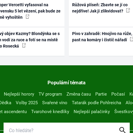
per Vercetti vyfasoval na
Růžová plíseň: Zbavte se jí co
vensku 5 let vězení, pak bude ze
nejdříve! Jak ji zlikvidovat?
mě vyhoštěn
vý objev Kazmy? Blondýnka se s
Pivo v zahradě: Hnojivo na růže,
 vodí za ruce a fotí se na místě
past na komáry i čistič nářadí
ko Rosecká
Populární témata
Nejlepší horory
TV program
Změna času
Partie
Počasí
K
Dědka
Volby 2025
Svařené víno
Tatarák podle Pohlreicha
Alo
t ascendentu
Tvarohové knedlíky
Nejlepší palačinky
Švestkov