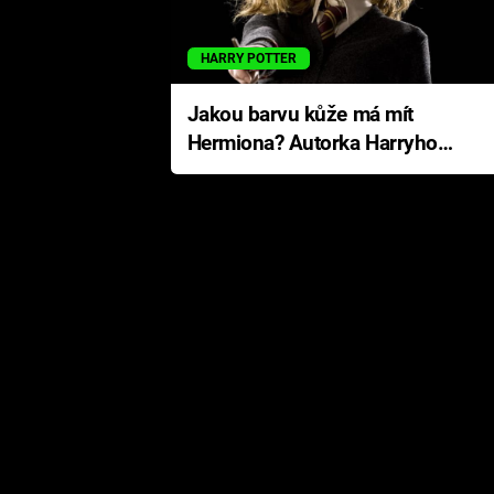
HARRY POTTER
Jakou barvu kůže má mít
Hermiona? Autorka Harryho
Pottera přišla s ráznou
odpovědí