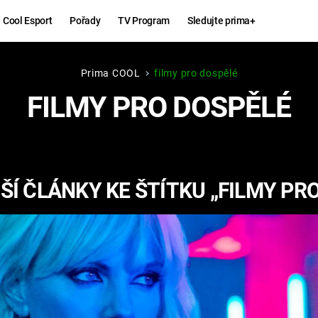
Cool Esport
Pořady
TV Program
Sledujte prima+
Prima COOL
filmy pro dospělé
Hry
Zábava
FILMY PRO DOSPĚLÉ
MAFIA
ZÁBAVN
GALERI
GTA 6
NEJLEP
Í ČLÁNKY KE ŠTÍTKU „FILMY PR
KINGDOM
KOMEDI
COME:
DELIVERANCE
CHUCK
NORRIS
ESPORT
DEADP