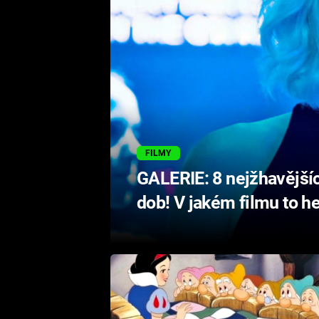
FILMY
GALERIE: 8 nejžhavější
dob! V jakém filmu to he