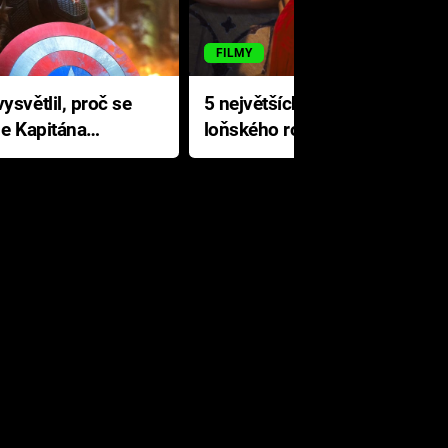
FILMY
ysvětlil, proč se
5 největších propadáků
le Kapitána
loňského roku: Disney na
jediné katastrofě prodělal 200
milionů dolarů