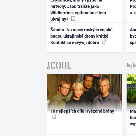
Lékárničky, drony i pytle na
Ro
mrtvoly: Jsou tržiště jako
Pr
Wildberries legitimním cílem
a 
Ukrajiny?
Šándor: Na masy ruských vojáků
Ane
budou ukrajinské drony krátké.
byd
Konflikt se nevyvíjí dobře
šp
10 nejlepších dílů Hvězdné brány
Ma
hum
vy