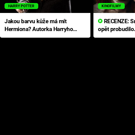
HARRY POTTER
KINOFILMY
Jakou barvu kůže má mít
RECENZE: Smrtelné zlo se
Hermiona? Autorka Harryho
opět probudilo
Pottera přišla s ráznou
přichází s neo
odpovědí
hororovou nab