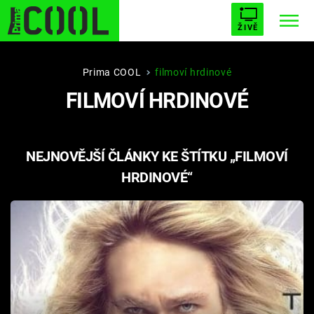
ŽIVĚ
STARHOUSE
BUFFY, PŘEMOŽITELKA UPÍRŮ
Trendy:
Prima COOL
filmoví hrdinové
FILMOVÍ HRDINOVÉ
ESCAPE
PLNEJ KOTEL
AVENGERS 5
NEJNOVĚJŠÍ ČLÁNKY KE ŠTÍTKU „FILMOVÍ
HRDINOVÉ“
Témata
Filmy
Seriály
Hry