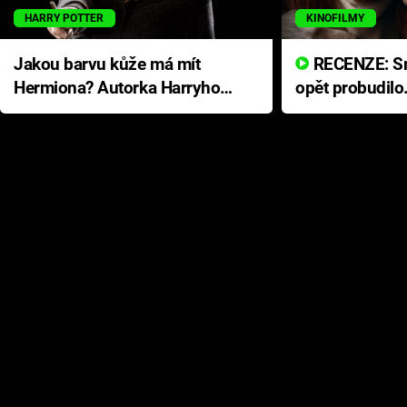
HARRY POTTER
KINOFILMY
Jakou barvu kůže má mít
RECENZE: Smrtelné zlo se
Hermiona? Autorka Harryho
opět probudilo
Pottera přišla s ráznou
přichází s neo
odpovědí
hororovou nab