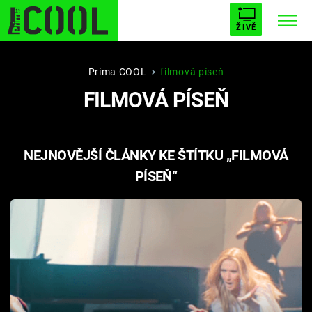
ŽIVĚ
STARHOUSE
BUFFY, PŘEMOŽITELKA UPÍRŮ
Trendy:
Prima COOL
filmová píseň
FILMOVÁ PÍSEŇ
ESCAPE
PLNEJ KOTEL
AVENGERS 5
NEJNOVĚJŠÍ ČLÁNKY KE ŠTÍTKU „FILMOVÁ
PÍSEŇ“
Témata
Filmy
Seriály
Hry