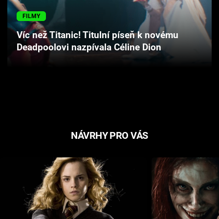
Cool Esport
FILMY
Pořady
Víc než Titanic! Titulní píseň k novému
Deadpoolovi nazpívala Céline Dion
TV Program
Sledujte prima+
Přihlášení
NÁVRHY PRO VÁS
Sledujte nás