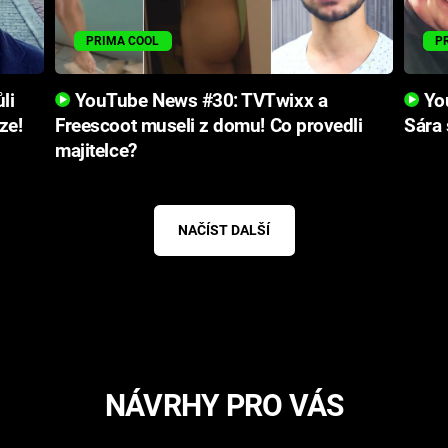
PRIMA COOL
P
li
YouTube News #30: TVTwixx a
You
ze!
Freescoot museli z domu! Co provedli
Sára 
majitelce?
NAČÍST DALŠÍ
NÁVRHY PRO VÁS