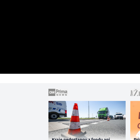
Kraje nedostanou z fondu ani
Pri