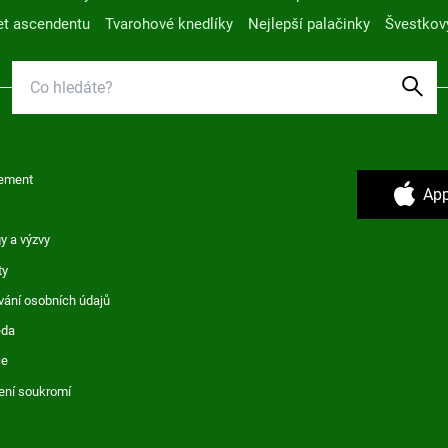
t ascendentu
Tvarohové knedlíky
Nejlepší palačinky
Švestkov
ement
App
y a výzvy
ty
vání osobních údajů
ěda
ce
ení soukromí