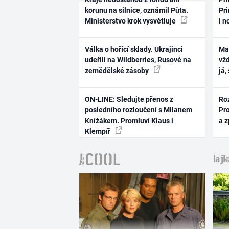
korunu na silnice, oznámil Půta.
Pri
Ministerstvo krok vysvětluje
i n
Válka o hořící sklady. Ukrajinci
Ma
udeřili na Wildberries, Rusové na
vž
zemědělské zásoby
já,
ON-LINE: Sledujte přenos z
Ro
posledního rozloučení s Milanem
Pr
Knížákem. Promluví Klaus i
a 
Klempíř