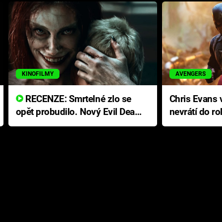
KINOFILMY
AVENGERS
RECENZE: Smrtelné zlo se
Chris Evans v
opět probudilo. Nový Evil Dead
nevrátí do ro
přichází s neodolatelnou
Ameriky
hororovou nabídkou