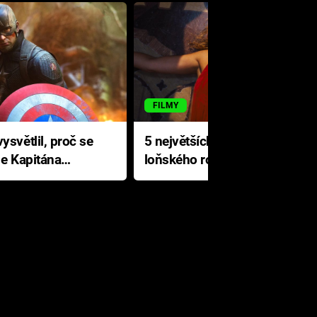
FILMY
ysvětlil, proč se
5 největších propadáků
le Kapitána
loňského roku: Disney na
jediné katastrofě prodělal 200
milionů dolarů