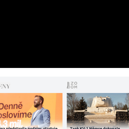
ma představila podzim: startuje
Tank KV-1 Němce dokonale