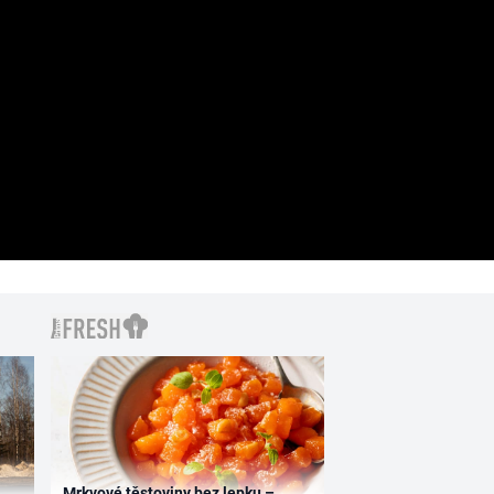
Mrkvové těstoviny bez lepku –