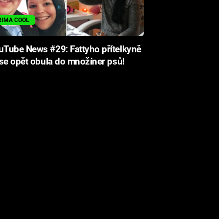
RIMA COOL
Tube News #29: Fattyho přítelkyně
se opět obula do množíner psů!