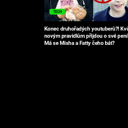
TECH
Konec druhořadých youtuberů?! Kvů
novým pravidlům přijdou o své pení
Má se Misha a Fatty čeho bát?