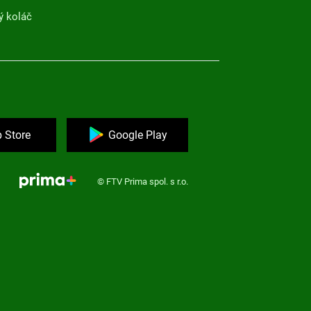
ý koláč
 Store
Google Play
© FTV Prima spol. s r.o.