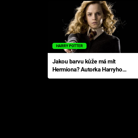
HARRY POTTER
Jakou barvu kůže má mít
Hermiona? Autorka Harryho
Pottera přišla s ráznou
odpovědí