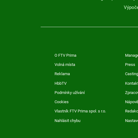
Výpoče
O FTV Prima
Manag
Volná místa
Press
Reklama
Casting
HbbTV
Kontak
Podmínky užívání
Zpraco
Cookies
Nápov
Vlastník FTV Prima spol. s r.o.
Redak
Nahlásit chybu
Nastav