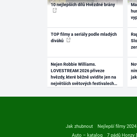
10 nejlepších dílů Hvězdné brány
Ma
hum
vy
TOP filmy a seriály podle mladých
Rap
diváků
Slo
ze
Nejen Robbie Williams.
No
LOVESTREAM 2026 přiveze
ním
hvězdy, které běžně uvidíte jen na
ja
největších světových festivalech
Jak zhubnout
Nejlepší filmy 2024
Auto – katalog
7 pádů Honzy 