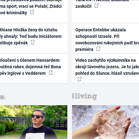
ma sport, vrací se Polabí, Zrádci
zaskočil
ové kriminálky
thiase Hložka ženy do vztahu
Operace Entebbe ukázala
dy uhnaly: Teď budu iniciátorem
schopnosti Izraele. Při
 slibuje zpěvák
osvobozování rukojmích padl br
premiéra
zloučení s Glenem Hansardem:
Video zachytilo výzkumníka na
outěná rakev, dojemná řeč Bona
okraji lávového jezera. Je to jak
zpěv Irglové s Vedderem
pohled do Slunce, hlásil vzruše