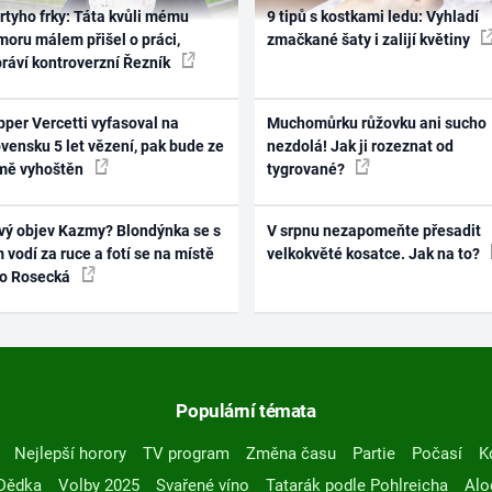
rtyho frky: Táta kvůli mému
9 tipů s kostkami ledu: Vyhladí
oru málem přišel o práci,
zmačkané šaty i zalijí květiny
práví kontroverzní Řezník
per Vercetti vyfasoval na
Muchomůrku růžovku ani sucho
vensku 5 let vězení, pak bude ze
nezdolá! Jak ji rozeznat od
mě vyhoštěn
tygrované?
vý objev Kazmy? Blondýnka se s
V srpnu nezapomeňte přesadit
 vodí za ruce a fotí se na místě
velkokvěté kosatce. Jak na to?
ko Rosecká
Populární témata
Nejlepší horory
TV program
Změna času
Partie
Počasí
K
Dědka
Volby 2025
Svařené víno
Tatarák podle Pohlreicha
Alo