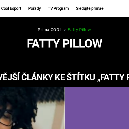
Cool Esport
Pořady
TV Program
Sledujte prima+
Prima COOL
Fatty Pillow
Hry
Zábava
FATTY PILLOW
MAFIA
ZÁBAVN
GALERI
GTA 6
NEJLEP
ĚJŠÍ ČLÁNKY KE ŠTÍTKU „FATTY 
KINGDOM
KOMEDI
COME:
DELIVERANCE
CHUCK
NORRIS
ESPORT
DEADP