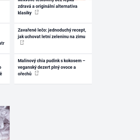
zdravá a originální alternativa
klasiky
Zavařené lečo: jednoduchý recept,
jak uchovat letní zeleninu na zimu
atr
Malinový chia pudink s kokosem –
o
veganský dezert plný ovoce a
ně
ořechů