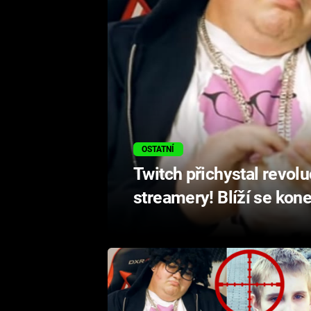
OSTATNÍ
Twitch přichystal revolu
streamery! Blíží se kon