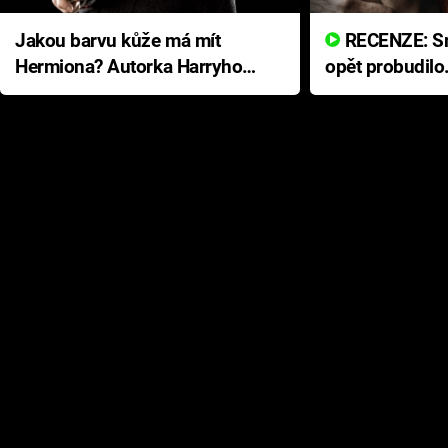
Jakou barvu kůže má mít
RECENZE: Smrtelné zlo se
Hermiona? Autorka Harryho
opět probudilo
Pottera přišla s ráznou
přichází s neo
odpovědí
hororovou nab