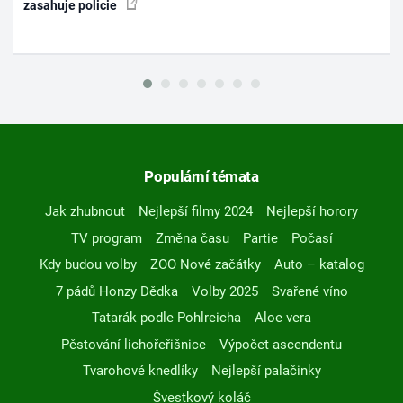
zasahuje policie
Populární témata
Jak zhubnout
Nejlepší filmy 2024
Nejlepší horory
TV program
Změna času
Partie
Počasí
Kdy budou volby
ZOO Nové začátky
Auto – katalog
7 pádů Honzy Dědka
Volby 2025
Svařené víno
Tatarák podle Pohlreicha
Aloe vera
Pěstování lichořeřišnice
Výpočet ascendentu
Tvarohové knedlíky
Nejlepší palačinky
Švestkový koláč