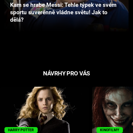
Kam se hrabe Messi: Tehle týpek ve svém
Cool Esport
sportu suverénně vládne světu! Jak to
dělá?
Pořady
TV Program
Sledujte prima+
Přihlášení
NÁVRHY PRO VÁS
Sledujte nás
HARRY POTTER
KINOFILMY