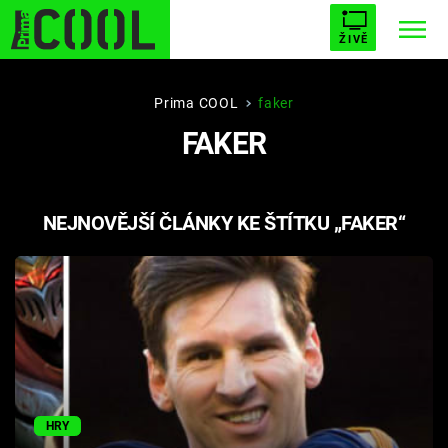
ŽIVĚ
STARHOUSE
BUFFY, PŘEMOŽITELKA UPÍRŮ
Trendy:
Prima COOL
faker
FAKER
ESCAPE
PLNEJ KOTEL
AVENGERS 5
NEJNOVĚJŠÍ ČLÁNKY KE ŠTÍTKU „FAKER“
Témata
Filmy
Seriály
Hry
HRY