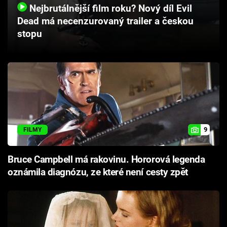
Nejbrutálnější film roku? Nový díl Evil
Cool Esport
Dead má necenzurovaný trailer a českou
stopu
Pořady
TV Program
Sledujte prima+
Přihlášení
9
FILMY
Sledujte nás
Bruce Campbell má rakovinu. Hororová legenda
oznámila diagnózu, ze které není cesty zpět