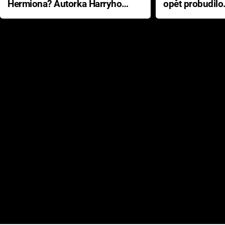
Hermiona? Autorka Harryho
opět probudilo
Pottera přišla s ráznou
přichází s neo
odpovědí
hororovou nab