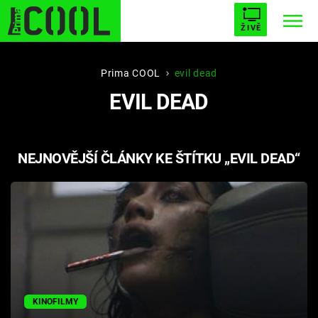
ŽIVĚ
STARHOUSE
BUFFY, PŘEMOŽITELKA UPÍRŮ
Trendy:
Prima COOL
evil dead
EVIL DEAD
ESCAPE
PLNEJ KOTEL
AVENGERS 5
NEJNOVĚJŠÍ ČLÁNKY KE ŠTÍTKU „EVIL DEAD“
Témata
Filmy
Seriály
Hry
KINOFILMY