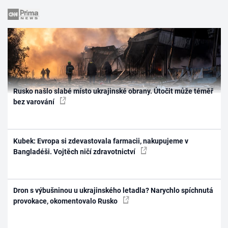
Rusko našlo slabé místo ukrajinské obrany. Útočit může téměř
bez varování
Kubek: Evropa si zdevastovala farmacii, nakupujeme v
Bangladéši. Vojtěch ničí zdravotnictví
Dron s výbušninou u ukrajinského letadla? Narychlo spíchnutá
provokace, okomentovalo Rusko