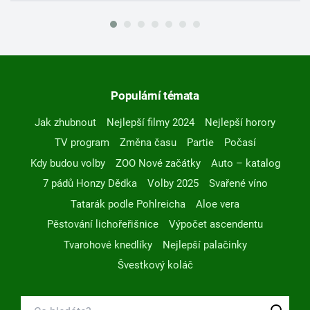
Populární témata
Jak zhubnout
Nejlepší filmy 2024
Nejlepší horory
TV program
Změna času
Partie
Počasí
Kdy budou volby
ZOO Nové začátky
Auto – katalog
7 pádů Honzy Dědka
Volby 2025
Svařené víno
Tatarák podle Pohlreicha
Aloe vera
Pěstování lichořeřišnice
Výpočet ascendentu
Tvarohové knedlíky
Nejlepší palačinky
Švestkový koláč