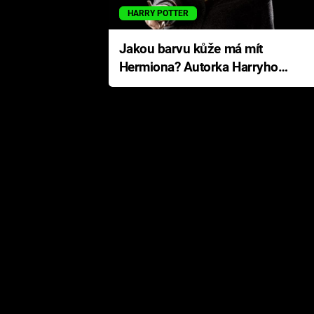
HARRY POTTER
Jakou barvu kůže má mít
Hermiona? Autorka Harryho
Pottera přišla s ráznou
odpovědí