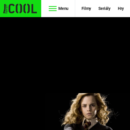
Menu
Filmy
Seriály
Hry
Seriály
Filmy
SIMPSONOVI
STAR WARS
HVĚZDNÁ
AVENGERS
BRÁNA
RYCHLE A
TEORIE
ZBĚSILE 10
VELKÉHO
PREDÁTOR
TŘESKU
FUTURAMA