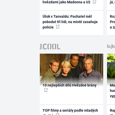
hvězdami jako Madonna a U2
já,
Útok v Tanvaldu: Pachatel měl
Ro
pobodat tři lidi, na místě zasahuje
Pr
policie
a 
10 nejlepších dílů Hvězdné brány
Ma
hum
vy
TOP filmy a seriály podle mladých
Rap