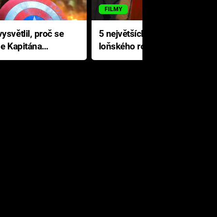
FILMY
ysvětlil, proč se
5 největších propadáků
le Kapitána
loňského roku: Disney na
jediné katastrofě prodělal 200
milionů dolarů