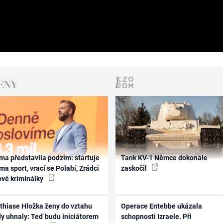
ma představila podzim: startuje
Tank KV-1 Němce dokonale
ma sport, vrací se Polabí, Zrádci
zaskočil
ové kriminálky
thiase Hložka ženy do vztahu
Operace Entebbe ukázala
dy uhnaly: Teď budu iniciátorem
schopnosti Izraele. Při