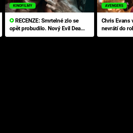
KINOFILMY
AVENGERS
RECENZE: Smrtelné zlo se
Chris Evans v
opět probudilo. Nový Evil Dead
nevrátí do ro
přichází s neodolatelnou
Ameriky
hororovou nabídkou