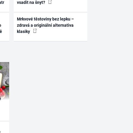
atr
vsadit na šnyt?
Mrkvové těstoviny bez lepku –
o
zdravá a originální alternativa
ně
klasiky
é