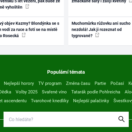
vensku 5 let vězení, pak bude ze
zmačkané šaty i zalijí květiny
mě vyhoštěn
vý objev Kazmy? Blondýnka se s
Muchomůrku růžovku ani sucho
 vodí za ruce a fotí se na místě
nezdolá! Jak ji rozeznat od
ko Rosecká
tygrované?
Populární témata
Nejlepší horory
TV program
Změna času
Partie
Počasí
K
Dědka
Volby 2025
Svařené víno
Tatarák podle Pohlreicha
Alo
t ascendentu
Tvarohové knedlíky
Nejlepší palačinky
Švestkov