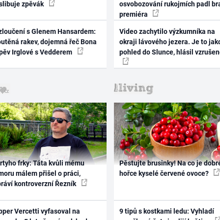
 slibuje zpěvák
osvobozování rukojmích padl br
premiéra
zloučení s Glenem Hansardem:
Video zachytilo výzkumníka na
outěná rakev, dojemná řeč Bona
okraji lávového jezera. Je to jak
zpěv Irglové s Vedderem
pohled do Slunce, hlásil vzruše
rtyho frky: Táta kvůli mému
Pěstujte brusinky! Na co je dobr
oru málem přišel o práci,
hořce kyselé červené ovoce?
práví kontroverzní Řezník
per Vercetti vyfasoval na
9 tipů s kostkami ledu: Vyhladí