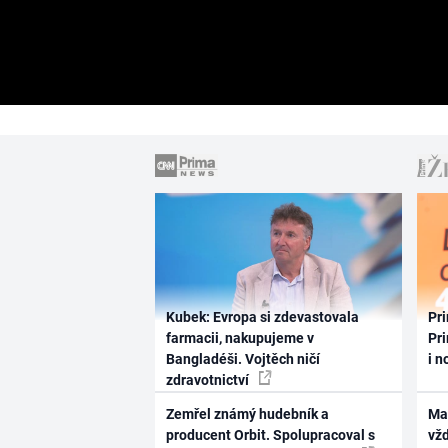
Kubek: Evropa si zdevastovala
Pri
farmacii, nakupujeme v
Pri
Bangladéši. Vojtěch ničí
i n
zdravotnictví
Zemřel známý hudebník a
Ma
producent Orbit. Spolupracoval s
vž