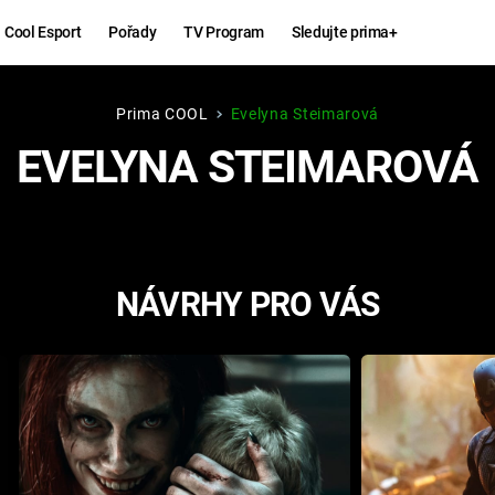
Cool Esport
Pořady
TV Program
Sledujte prima+
Prima COOL
Evelyna Steimarová
Hry
Zábava
EVELYNA STEIMAROVÁ
MAFIA
ZÁBAVN
GALERI
GTA 6
NEJLEP
NÁVRHY PRO VÁS
KINGDOM
KOMEDI
COME:
DELIVERANCE
CHUCK
NORRIS
ESPORT
DEADP