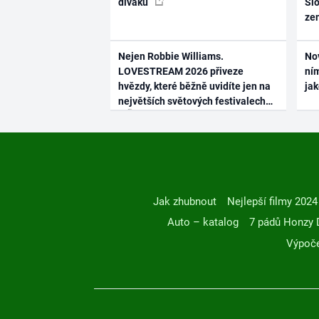
diváků
Slo
ze
Nejen Robbie Williams.
No
LOVESTREAM 2026 přiveze
ním
hvězdy, které běžně uvidíte jen na
ja
největších světových festivalech
Jak zhubnout
Nejlepší filmy 2024
Auto – katalog
7 pádů Honzy 
Výpoče