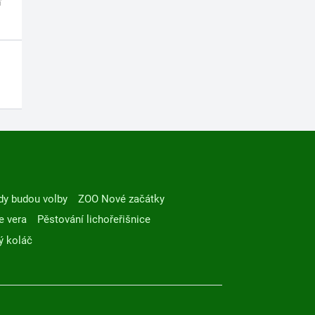
dy budou volby
ZOO Nové začátky
e vera
Pěstování lichořeřišnice
ý koláč